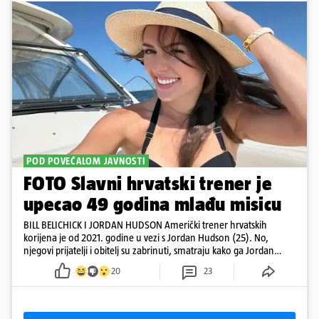
POD POVEĆALOM JAVNOSTI
FOTO Slavni hrvatski trener je
upecao 49 godina mlađu misicu
BILL BELICHICK I JORDAN HUDSON Američki trener hrvatskih
korijena je od 2021. godine u vezi s Jordan Hudson (25). No,
njegovi prijatelji i obitelj su zabrinuti, smatraju kako ga Jordan
kontrolira
20
23