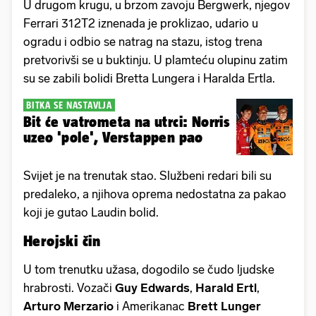
U drugom krugu, u brzom zavoju Bergwerk, njegov
Ferrari 312T2 iznenada je proklizao, udario u
ogradu i odbio se natrag na stazu, istog trena
pretvorivši se u buktinju. U plamteću olupinu zatim
su se zabili bolidi Bretta Lungera i Haralda Ertla.
BITKA SE NASTAVLJA
Bit će vatrometa na utrci: Norris
uzeo 'pole', Verstappen pao
Svijet je na trenutak stao. Službeni redari bili su
predaleko, a njihova oprema nedostatna za pakao
koji je gutao Laudin bolid.
Herojski čin
U tom trenutku užasa, dogodilo se čudo ljudske
hrabrosti. Vozači
Guy Edwards
,
Harald Ertl
,
Arturo Merzario
i Amerikanac
Brett Lunger