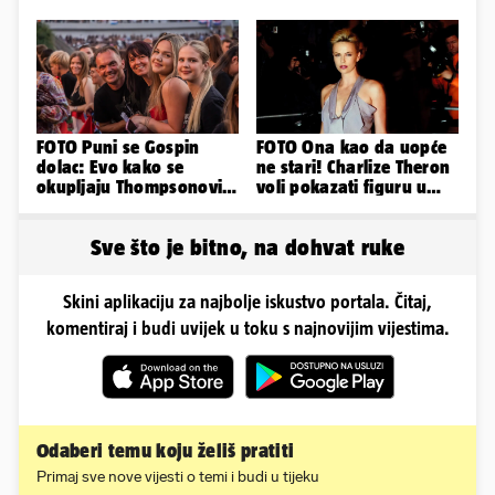
na Gospinom docu
grešaka i olakšajte si
odmor
FOTO Puni se Gospin
FOTO Ona kao da uopće
dolac: Evo kako se
ne stari! Charlize Theron
okupljaju Thompsonovi
voli pokazati figuru u
obožavatelji u Imotskom
golišavim izdanjima...
Sve što je bitno, na dohvat ruke
Skini aplikaciju za najbolje iskustvo portala. Čitaj,
komentiraj i budi uvijek u toku s najnovijim vijestima.
Odaberi temu koju želiš pratiti
Primaj sve nove vijesti o temi i budi u tijeku