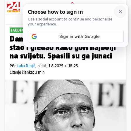
PRIJAVA
Sport
Komentari
4
LAUDINA STRAŠNA NESREĆA
Dan kada je svijet na trenutak
stao i gledao kako gori najbolji
na svijetu. Spasili su ga junaci
Piše
Luka Tunjić
,
petak, 1.8.2025. u 18:25
Čitanje članka: 3 min