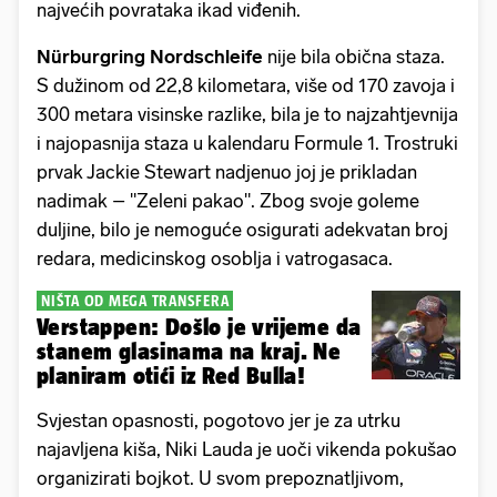
najvećih povrataka ikad viđenih.
Nürburgring Nordschleife
nije bila obična staza.
S dužinom od 22,8 kilometara, više od 170 zavoja i
300 metara visinske razlike, bila je to najzahtjevnija
i najopasnija staza u kalendaru Formule 1. Trostruki
prvak Jackie Stewart nadjenuo joj je prikladan
nadimak – "Zeleni pakao". Zbog svoje goleme
duljine, bilo je nemoguće osigurati adekvatan broj
redara, medicinskog osoblja i vatrogasaca.
NIŠTA OD MEGA TRANSFERA
Verstappen: Došlo je vrijeme da
stanem glasinama na kraj. Ne
planiram otići iz Red Bulla!
Svjestan opasnosti, pogotovo jer je za utrku
najavljena kiša, Niki Lauda je uoči vikenda pokušao
organizirati bojkot. U svom prepoznatljivom,