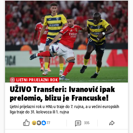
LJETNI PRIJELAZNI ROK
UŽIVO Transferi: Ivanović ipak
prelomio, blizu je Francuske!
Ljetni prijelazni rok u HNL-u traje do 7. rujna, a u većini europskih
liga traje do 31. kolovoza ili 1. rujna
77
335