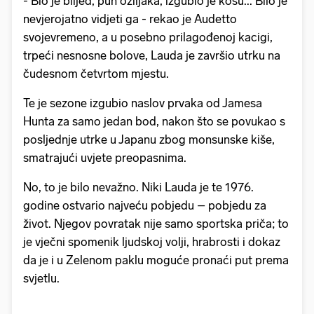
- Bio je blijed, pun ožiljaka, izgubio je kosu... Bilo je
nevjerojatno vidjeti ga - rekao je Audetto
svojevremeno, a u posebno prilagođenoj kacigi,
trpeći nesnosne bolove, Lauda je završio utrku na
čudesnom četvrtom mjestu.
Te je sezone izgubio naslov prvaka od Jamesa
Hunta za samo jedan bod, nakon što se povukao s
posljednje utrke u Japanu zbog monsunske kiše,
smatrajući uvjete preopasnima.
No, to je bilo nevažno. Niki Lauda je te 1976.
godine ostvario najveću pobjedu – pobjedu za
život. Njegov povratak nije samo sportska priča; to
je vječni spomenik ljudskoj volji, hrabrosti i dokaz
da je i u Zelenom paklu moguće pronaći put prema
svjetlu.