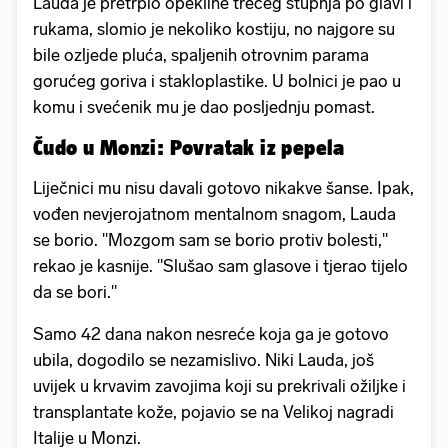
Lauda je pretrpio opekline trećeg stupnja po glavi i
rukama, slomio je nekoliko kostiju, no najgore su
bile ozljede pluća, spaljenih otrovnim parama
gorućeg goriva i stakloplastike. U bolnici je pao u
komu i svećenik mu je dao posljednju pomast.
Čudo u Monzi: Povratak iz pepela
Liječnici mu nisu davali gotovo nikakve šanse. Ipak,
vođen nevjerojatnom mentalnom snagom, Lauda
se borio. "Mozgom sam se borio protiv bolesti,"
rekao je kasnije. "Slušao sam glasove i tjerao tijelo
da se bori."
Samo 42 dana nakon nesreće koja ga je gotovo
ubila, dogodilo se nezamislivo. Niki Lauda, još
uvijek u krvavim zavojima koji su prekrivali ožiljke i
transplantate kože, pojavio se na Velikoj nagradi
Italije u Monzi.