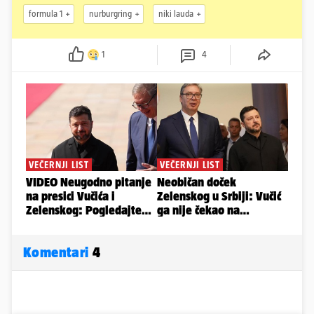
formula 1
nurburgring
niki lauda
1
4
Komentari
4