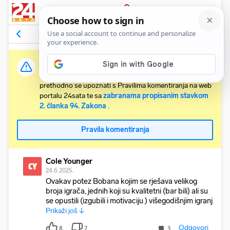
PRIJAVA
Komentari
12
Relevantni
Važna obavijest:
Svaki korisnik koji želi komentirati članke obvezan je
prethodno se upoznati s Pravilima komentiranja na web
portalu 24sata te sa
zabranama propisanim stavkom
2. članka 94. Zakona
.
Pravila komentiranja
Cole Younger
CY
24.6.2025.
Ovakav potez Bobana kojim se rješava velikog
broja igrača, jednih koji su kvalitetni (bar bili) ali su
se opustili (izgubili i motivaciju ) višegodišnjim igranj
Prikaži još ↓
Odgovori
8
2
3