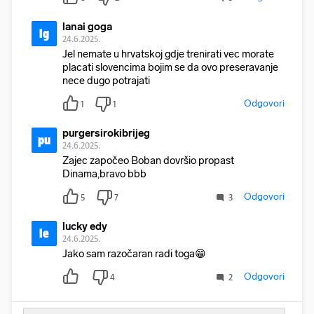
lanai goga
lg
24.6.2025.
Jel nemate u hrvatskoj gdje trenirati vec morate
placati slovencima bojim se da ovo preseravanje
nece dugo potrajati
Odgovori
1
1
purgersirokibrijeg
pu
24.6.2025.
Zajec započeo Boban dovršio propast
Dinama,bravo bbb
Odgovori
5
7
3
lucky edy
le
24.6.2025.
Jako sam razočaran radi toga😁
Odgovori
4
2