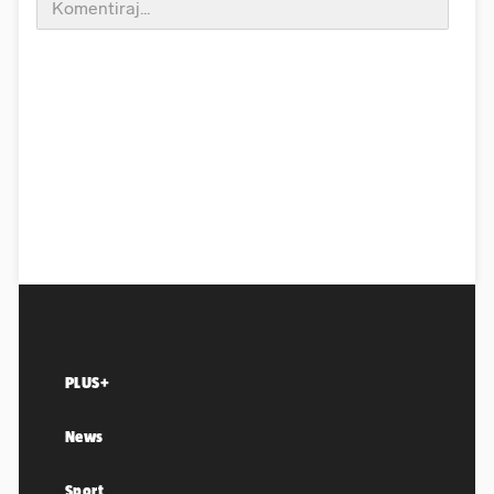
PLUS+
News
Sport