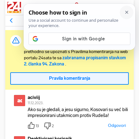
PRIJAVA
Komentari
2
Relevantni
Važna obavijest:
Svaki korisnik koji želi komentirati članke obvezan je
prethodno se upoznati s Pravilima komentiranja na web
portalu 24sata te sa
zabranama propisanim stavkom
2. članka 94. Zakona
.
Pravila komentiranja
aciviij
ac
11.12.2023.
Ako su je gledali, a jesu sigurno, Kosovari su već bili
impresionirani utakmicom protiv Rudeša!
Odgovori
13
2
Deaktivirani korisnik