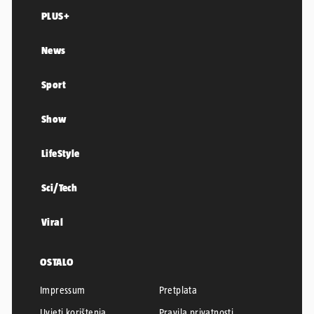
PLUS+
News
Sport
Show
LifeStyle
Sci/Tech
Viral
OSTALO
Impressum
Pretplata
Uvjeti korištenja
Pravila privatnosti