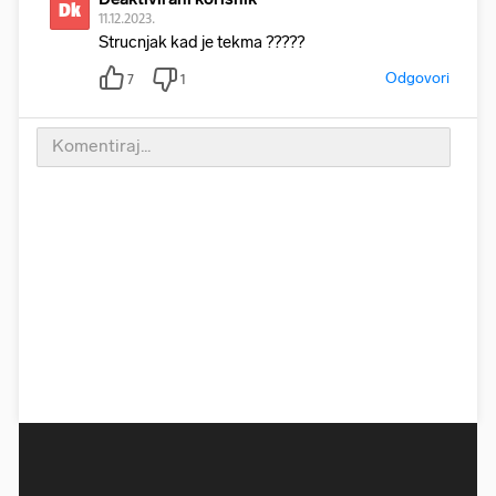
Dk
11.12.2023.
Strucnjak kad je tekma ?????
Odgovori
7
1