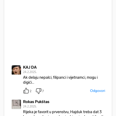
KAJ DA
24.2.2025.
Ak delaju nepalci, filipanci i vijetnamci, mogu i
digići...
Odgovori
2
7
Rokas Pukštas
24.2.2025.
Rijeka je favorit u prvenstvu, Hajduk treba dat 3