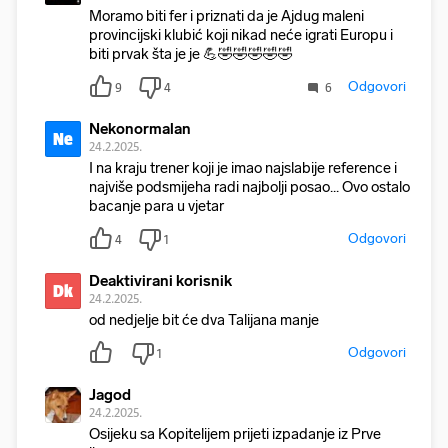
Moramo biti fer i priznati da je Ajdug maleni
provincijski klubić koji nikad neće igrati Europu i
biti prvak šta je je 💪🤣🤣🤣🤣🤣
Odgovori
9
4
6
Nekonormalan
Ne
24.2.2025.
I na kraju trener koji je imao najslabije reference i
najviše podsmijeha radi najbolji posao... Ovo ostalo
bacanje para u vjetar
Odgovori
4
1
Deaktivirani korisnik
Dk
24.2.2025.
od nedjelje bit će dva Talijana manje
Odgovori
1
Jagod
24.2.2025.
Osijeku sa Kopitelijem prijeti izpadanje iz Prve