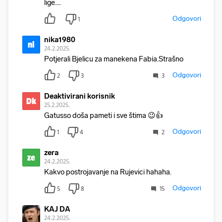
lige....
Odgovori
1
nika1980
ni
24.2.2025.
Potjerali Bjelicu za manekena Fabia.Strašno
Odgovori
2
3
3
Deaktivirani korisnik
Dk
25.2.2025.
Gatusso doša pameti i sve štima 😉👍
Odgovori
1
4
2
zera
ze
24.2.2025.
Kakvo postrojavanje na Rujevici hahaha.
Odgovori
5
8
15
KAJ DA
24.2.2025.