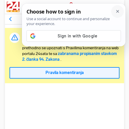
PRIJAVA
Komentari
45
Relevantni
Važna obavijest:
Svaki korisnik koji želi komentirati članke obvezan je
prethodno se upoznati s Pravilima komentiranja na web
portalu 24sata te sa
zabranama propisanim stavkom
2. članka 94. Zakona
.
Pravila komentiranja