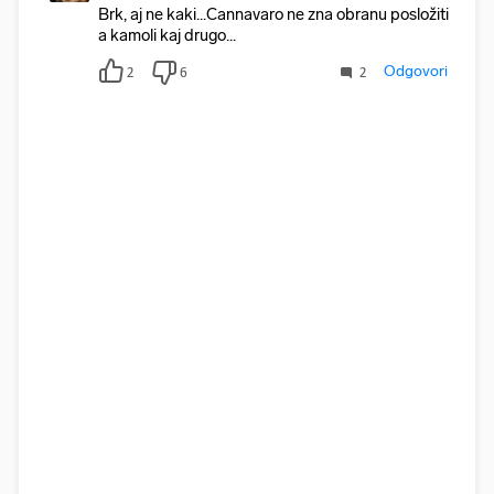
Brk, aj ne kaki...Cannavaro ne zna obranu posložiti
a kamoli kaj drugo...
Odgovori
2
6
2