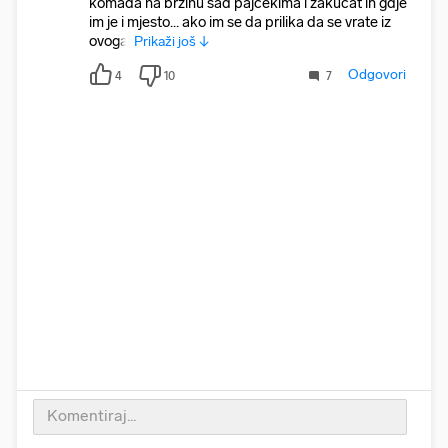
komada na brzinu sad pajcekima i zakucat ih gdje
im je i mjesto... ako im se da prilika da se vrate iz
ovoga,
Prikaži još ↓
Odgovori
4
10
7