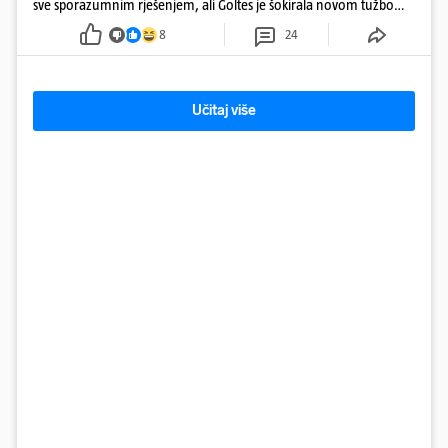
sve sporazumnim rješenjem, ali Goltes je šokirala novom tužbom
u Sloveniji
8
24
Učitaj više