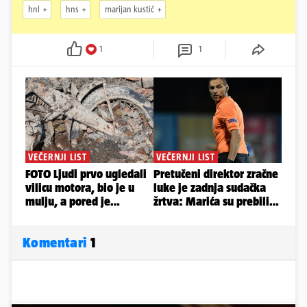
hnl
hns
marijan kustić
1
1
Komentari
1