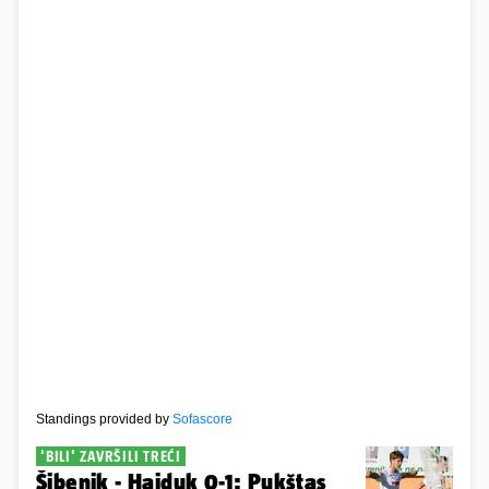
Standings provided by
Sofascore
'BILI' ZAVRŠILI TREĆI
Šibenik - Hajduk 0-1: Pukštas