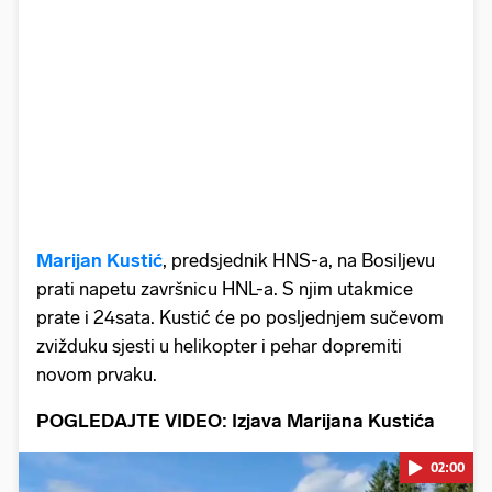
Marijan Kustić
, predsjednik HNS-a, na Bosiljevu
prati napetu završnicu HNL-a. S njim utakmice
prate i 24sata. Kustić će po posljednjem sučevom
zvižduku sjesti u helikopter i pehar dopremiti
novom prvaku.
POGLEDAJTE VIDEO: Izjava Marijana Kustića
02:00