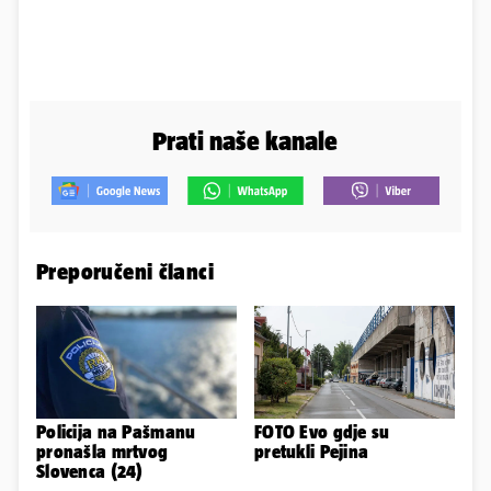
Prati naše kanale
Preporučeni članci
Policija na Pašmanu
FOTO Evo gdje su
pronašla mrtvog
pretukli Pejina
Slovenca (24)