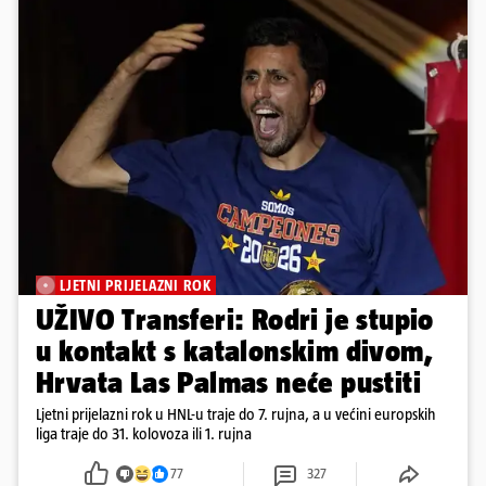
LJETNI PRIJELAZNI ROK
UŽIVO Transferi: Rodri je stupio
u kontakt s katalonskim divom,
Hrvata Las Palmas neće pustiti
Ljetni prijelazni rok u HNL-u traje do 7. rujna, a u većini europskih
liga traje do 31. kolovoza ili 1. rujna
77
327