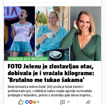
OTVORILA SE O PROŠLOSTI
FOTO Jelenu je zlostavljao otac,
dobivala je i vraćala kilograme:
'Brutalno me tukao šakama'
Bivša tenisačica Jelena Dokić (42) prošla je težak životni i
profesionalni put, s obitelji je nakon srpske agresije na Hrvatsku
prebjegla u Vojvodinu, potom u Australiju gdje danas inspirira
mnoge
18
51