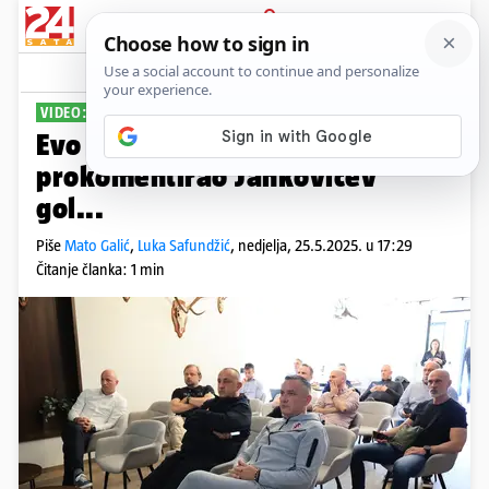
PRIJAVA
Sport
Komentari
1
VIDEO: NAPETA ZAVRŠNICA HNL-A
Evo kako je Marijan Kustić
prokomentirao Jankovićev
gol...
Piše
Mato Galić
,
Luka Safundžić
,
nedjelja, 25.5.2025. u 17:29
Čitanje članka: 1 min