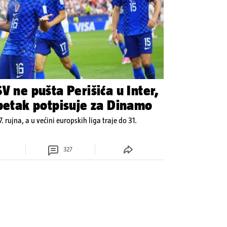
V ne pušta Perišića u Inter,
ncuz iz PSG-a u petak potpisuje za Dinamo
7. rujna, a u većini europskih liga traje do 31.
327