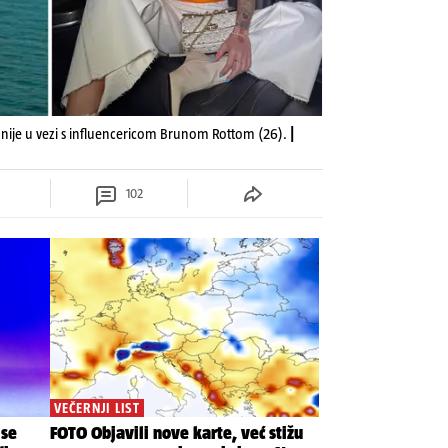
 nije u vezi s influencericom Brunom Rottom (26).
|
102