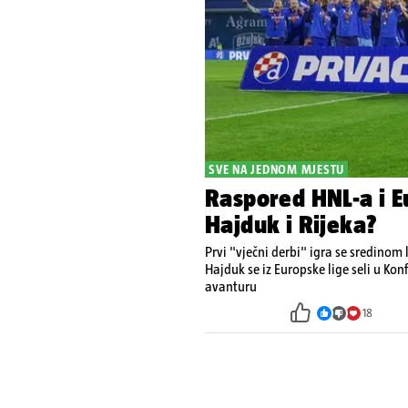
SVE NA JEDNOM MJESTU
Raspored HNL-a i E
Hajduk i Rijeka?
Prvi "vječni derbi" igra se sredinom
Hajduk se iz Europske lige seli u Konf
avanturu
18