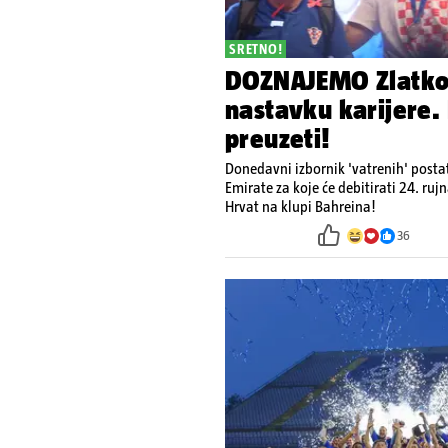
SRETNO!
DOZNAJEMO Zlatko 
nastavku karijere. 
preuzeti!
Donedavni izbornik 'vatrenih' postati
Emirate za koje će debitirati 24. ru
Hrvat na klupi Bahreina!
36