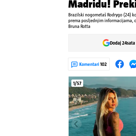
Madridu! Prekid
Brazilski nogometaš Rodrygo (24) kok
prema posljednjim informacijama, ost
Bruna Rotta
Dodaj 24sata
Komentari
102
1/57