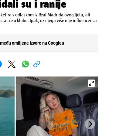
ali su i ranije
etira s odlaskom iz Real Madrida ovog ljeta, ali
at će u klubu. Ipak, uz njega više nije influencerica
 među omiljene izvore na Googleu