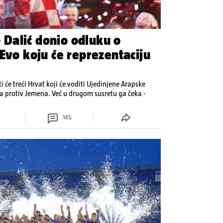
Dalić donio odluku o
Evo koju će reprezentaciju
 će treći Hrvat koji će voditi Ujedinjene Arapske
jna protiv Jemena. Već u drugom susretu ga čeka -
145