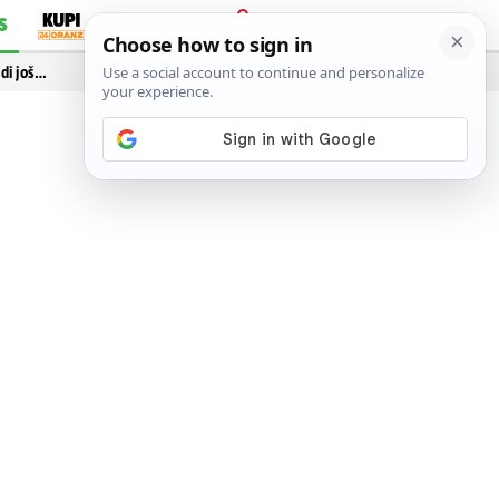
S
PRIJAVA
idi još…