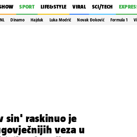
SHOW
SPORT
LIFE&STYLE
VIRAL
SCI/TECH
EXPRES
NL
Dinamo
Hajduk
Luka Modrić
Novak Đoković
Formula 1
V
 sin' raskinuo je
govječnijih veza u