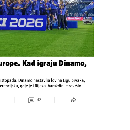
urope. Kad igraju Dinamo,
 listopada. Dinamo nastavlja lov na Ligu prvaka,
erencijsku, gdje je i Rijeka. Varaždin je završio
42