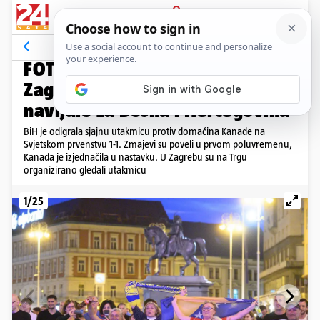
PRIJAVA
Galerija
Komentari
85
ZMAJEVI U FOKUSU
FOTO Nije Sarajevo nego
Zagreb. Evo kako se na Trgu
navijalo za Bosnu i Hercegovinu
BiH je odigrala sjajnu utakmicu protiv domaćina Kanade na
Svjetskom prvenstvu 1-1. Zmajevi su poveli u prvom poluvremenu,
Kanada je izjednačila u nastavku. U Zagrebu su na Trgu
organizirano gledali utakmicu
1/25