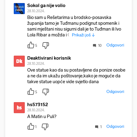
Sokol ga nije volio
28.10.2024.
Bio sam u Rešetarima u brodsko-posavska
županija tamo je Tuđmanu podignut spomenik i
sami mještani nisu sigurni dali je to Tuđman ili Ivo
Lola Ribar a možda i O
Prikaži još ↓
Odgovori
5
10
Deaktivirani korisnik
Dk
28.10.2024.
Ove statue kao da su postavljene da ponize osobe
a ne da im ukažu poštovanje,kako je moguće da
takve statue uopće vide svjetlo dana
Odgovori
5
hs573152
hs
28.10.2024.
A Matin u Puli?
Odgovori
1
1