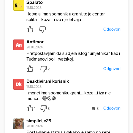
SpaIato
17.10.2025.
i lеtvaja ima spomenik u grani, to je centar
splita.....koza....i iza nje lеtvaja......
Odgovori
Antimor
An
28.10.2024.
Pretpostavljam da su djela istog "umjetnika" kao i
Tuđmanovi po Hrvatskoj.
Odgovori
1
2
Deaktivirani korisnik
Dk
17.10.2025.
i monci ima spomeniku grani.....koza....i iza nje
monci.....🤫🫢😁
Odgovori
1
3
3
simplicije23
28.10.2024.
Postavljanje statua svakako je samo po sebi