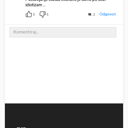
idiotizam ...
Odgovori
3
5
2