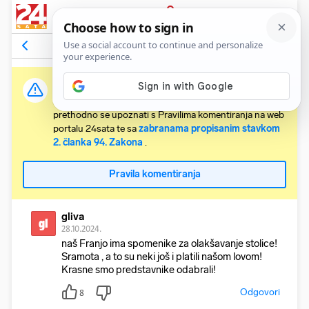
PRIJAVA
Komentari
24
Relevantni
Važna obavijest:
Svaki korisnik koji želi komentirati članke obvezan je
prethodno se upoznati s Pravilima komentiranja na web
portalu 24sata te sa
zabranama propisanim stavkom
2. članka 94. Zakona
.
Pravila komentiranja
gliva
gl
28.10.2024.
naš Franjo ima spomenike za olakšavanje stolice!
Sramota , a to su neki još i platili našom lovom!
Krasne smo predstavnike odabrali!
Odgovori
8