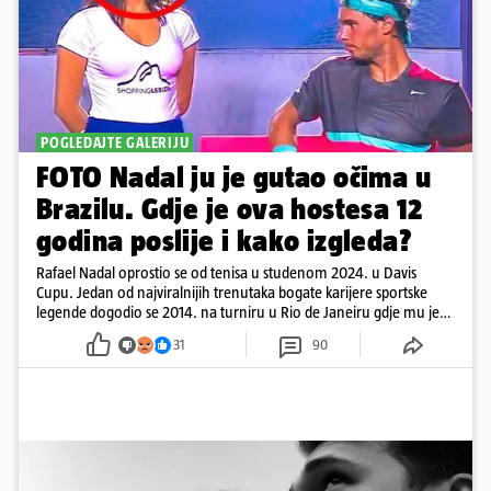
POGLEDAJTE GALERIJU
FOTO Nadal ju je gutao očima u
Brazilu. Gdje je ova hostesa 12
godina poslije i kako izgleda?
Rafael Nadal oprostio se od tenisa u studenom 2024. u Davis
Cupu. Jedan od najviralnijih trenutaka bogate karijere sportske
legende dogodio se 2014. na turniru u Rio de Janeiru gdje mu je
pažnju odvlačila ljepotica iza klupe
31
90