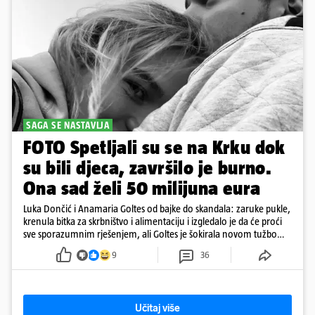
SAGA SE NASTAVLJA
FOTO Spetljali su se na Krku dok
su bili djeca, završilo je burno.
Ona sad želi 50 milijuna eura
Luka Dončić i Anamaria Goltes od bajke do skandala: zaruke pukle,
krenula bitka za skrbništvo i alimentaciju i izgledalo je da će proći
sve sporazumnim rješenjem, ali Goltes je šokirala novom tužbom
u Sloveniji
9
36
Učitaj više