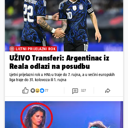
LJETNI PRIJELAZNI ROK
UŽIVO Transferi: Argentinac iz
Reala odlazi na posudbu
Ljetni prijelazni rok u HNL-u traje do 7. rujna, a u većini europskih
liga traje do 31. kolovoza ili 1. rujna
77
327