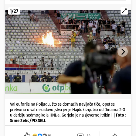
1/27
Val euforije na Poljudu, što se domaćih navijača tiče, opet se
pretvorio u val nezadovoljstva jer je Hajduk izgubio od Dinama 2-0
u derbiju sedmog kola HNL-a. Gorjelo je na sjevernoj tribini.
| Foto:
Sime Zelic/PIXSELL
16
83