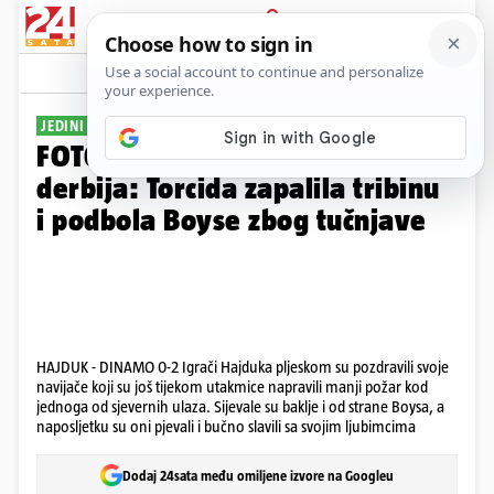
PRIJAVA
Galerija
Komentari
83
JEDINI UTUČENI, DRUGI SRETNI
FOTO Pogledajte scene nakon
derbija: Torcida zapalila tribinu
i podbola Boyse zbog tučnjave
HAJDUK - DINAMO 0-2 Igrači Hajduka pljeskom su pozdravili svoje
navijače koji su još tijekom utakmice napravili manji požar kod
jednoga od sjevernih ulaza. Sijevale su baklje i od strane Boysa, a
naposljetku su oni pjevali i bučno slavili sa svojim ljubimcima
Dodaj 24sata među omiljene izvore na Googleu