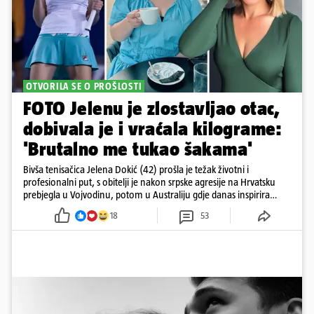
OTVORILA SE O PROŠLOSTI
FOTO Jelenu je zlostavljao otac,
dobivala je i vraćala kilograme:
'Brutalno me tukao šakama'
Bivša tenisačica Jelena Dokić (42) prošla je težak životni i
profesionalni put, s obitelji je nakon srpske agresije na Hrvatsku
prebjegla u Vojvodinu, potom u Australiju gdje danas inspirira
mnoge
18
53