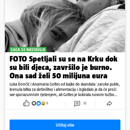
SAGA SE NASTAVLJA
FOTO Spetljali su se na Krku dok
su bili djeca, završilo je burno.
Ona sad želi 50 milijuna eura
Luka Dončić i Anamaria Goltes od bajke do skandala: zaruke pukle,
krenula bitka za skrbništvo i alimentaciju i izgledalo je da će proći
sve sporazumnim rješenjem, ali Goltes je šokirala novom tužbom
u Sloveniji
9
35
Učitaj više