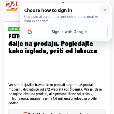
PRIJAVA
Galerija
Komentari
100
SMANJILI SU CIJENU
FOTO Vila Duje Ćalete-Cara i
dalje na prodaju. Pogledajte
kako izgleda, pršti od luksuza
Već smo objavili u travnju kako poznati nogometaš prodaje
modernu dvokatnicu od 272 kvadrata kod Šibenika. Vila je i dalje
na oglasnicima na prodaju, ali s prvotne cijene od preko 2,1
milijuna eura, smanjena je na 1,6 milijuna u kolovozu prošle
godine