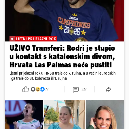
LJETNI PRIJELAZNI ROK
UŽIVO Transferi: Rodri je stupio
u kontakt s katalonskim divom,
Hrvata Las Palmas neće pustiti
Ljetni prijelazni rok u HNL-u traje do 7. rujna, a u većini europskih
liga traje do 31. kolovoza ili 1. rujna
77
327