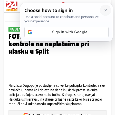
PRIJAVA
Galerija
Komentari
19
NA ULAZU DUGOPOLJE
FOTO Žestoke policijske
kontrole na naplatnima pri
ulasku u Split
Na izlazu Dugopolje postavljene su velike policijske kontrole, a sve
navijače Dinama koji dolaze na današnji derbi protiv Hajduka
policija upućuje upravo na tu točku. S druge strane, navijače
Hajduka usmjeravaju na druge prilazne ceste kako bi se spriječio
mogući novi sukob među suparničkim skupinama