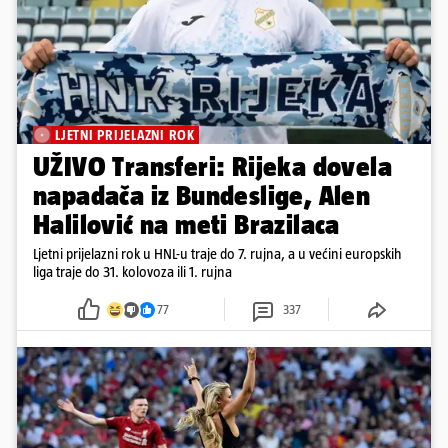
LJETNI PRIJELAZNI ROK
UŽIVO Transferi: Rijeka dovela
napadača iz Bundeslige, Alen
Halilović na meti Brazilaca
Ljetni prijelazni rok u HNL-u traje do 7. rujna, a u većini europskih
liga traje do 31. kolovoza ili 1. rujna
77
337