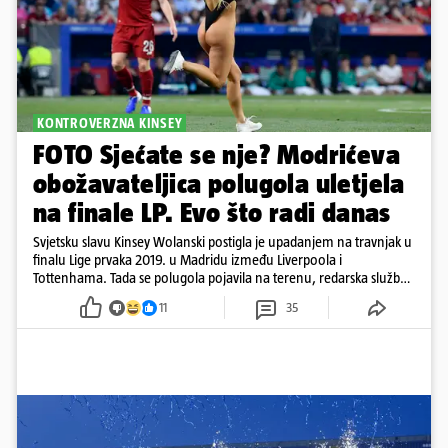
KONTROVERZNA KINSEY
FOTO Sjećate se nje? Modrićeva
obožavateljica polugola uletjela
na finale LP. Evo što radi danas
Svjetsku slavu Kinsey Wolanski postigla je upadanjem na travnjak u
finalu Lige prvaka 2019. u Madridu između Liverpoola i
Tottenhama. Tada se polugola pojavila na terenu, redarska služba
ju je lovila po travnjaku, a njezine fotografije obišle su svijet.
11
35