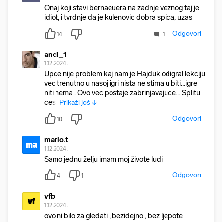
Onaj koji stavi bernaeuera na zadnje veznog taj je
idiot, i tvrdnje da je kulenovic dobra spica, uzas
Odgovori
14
1
andi_1
1.12.2024.
Upce nije problem kaj nam je Hajduk odigral lekciju
vec trenutno u nasoj igri nista ne stima u biti…igre
niti nema . Ovo vec postaje zabrinjavajuce… Splitu
cest
Prikaži još ↓
Odgovori
10
mario.t
ma
1.12.2024.
Samo jednu želju imam moj živote ludi
Odgovori
4
1
vfb
vf
1.12.2024.
ovo ni bilo za gledati , bezidejno , bez ljepote