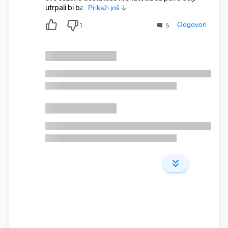
utrpali bi bar
Prikaži još ↓
Odgovori
1
5