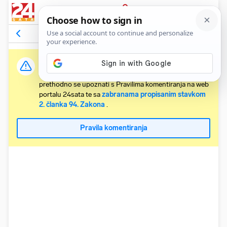
PRIJAVA
Komentari
80
Relevantni
Važna obavijest:
Svaki korisnik koji želi komentirati članke obvezan je
prethodno se upoznati s Pravilima komentiranja na web
portalu 24sata te sa
zabranama propisanim stavkom
2. članka 94. Zakona
.
Pravila komentiranja