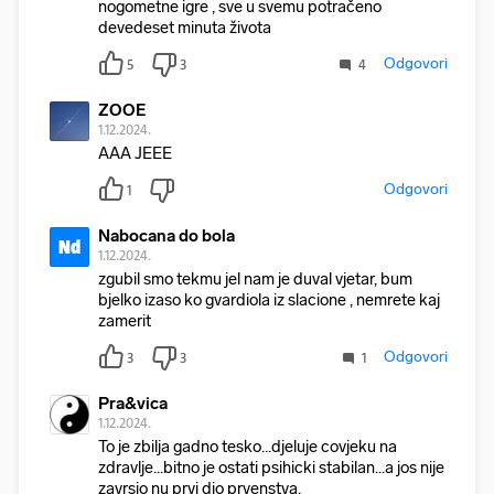
nogometne igre , sve u svemu potračeno
devedeset minuta života
Odgovori
5
3
4
ZOOE
1.12.2024.
AAA JEEE
Odgovori
1
Nabocana do bola
Nd
1.12.2024.
zgubil smo tekmu jel nam je duval vjetar, bum
bjelko izaso ko gvardiola iz slacione , nemrete kaj
zamerit
Odgovori
3
3
1
Pra&vica
1.12.2024.
To je zbilja gadno tesko...djeluje covjeku na
zdravlje...bitno je ostati psihicki stabilan...a jos nije
zavrsio nu prvi dio prvenstva.