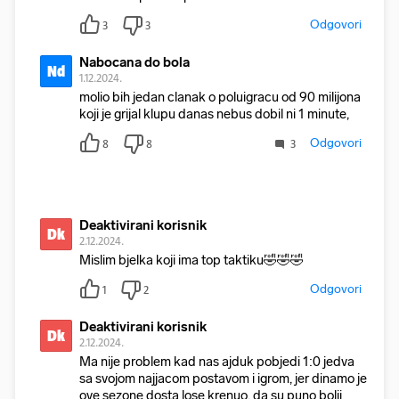
Odgovori
3
3
Nabocana do bola
Nd
1.12.2024.
molio bih jedan clanak o poluigracu od 90 milijona
koji je grijal klupu danas nebus dobil ni 1 minute,
Odgovori
8
8
3
Deaktivirani korisnik
Dk
2.12.2024.
Mislim bjelka koji ima top taktiku🤣🤣🤣
Odgovori
1
2
Deaktivirani korisnik
Dk
2.12.2024.
Ma nije problem kad nas ajduk pobjedi 1:0 jedva
sa svojom najjacom postavom i igrom, jer dinamo je
ove sezone dosta lose krenuo, da su puno bolji