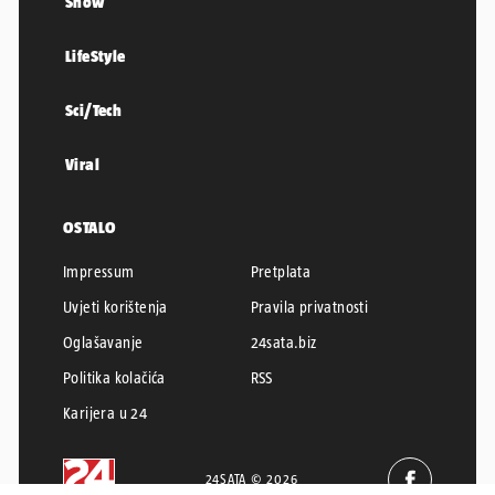
Show
LifeStyle
Sci/Tech
Viral
OSTALO
Impressum
Pretplata
Uvjeti korištenja
Pravila privatnosti
Oglašavanje
24sata.biz
Politika kolačića
RSS
Karijera u 24
24SATA © 2026