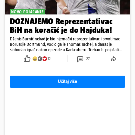
NOVO POJAČANJE
DOZNAJEMO Reprezentativac
BiH na koračić je do Hajduka!
Dženis Burnić nekad je bio njemački reprezentativac i prvotimac
Borussije Dortmund, vodio ga je Thomas Tuchel, a danas je
slobodan igrač nakon epizode u Karlsruheru. Trebao bi pojačati
konkurenciju u veznom redu
12
27
Učitaj više