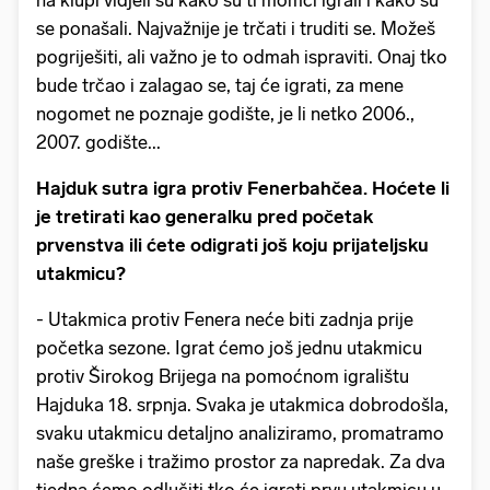
se ponašali. Najvažnije je trčati i truditi se. Možeš
pogriješiti, ali važno je to odmah ispraviti. Onaj tko
bude trčao i zalagao se, taj će igrati, za mene
nogomet ne poznaje godište, je li netko 2006.,
2007. godište...
Hajduk sutra igra protiv Fenerbahčea. Hoćete li
je tretirati kao generalku pred početak
prvenstva ili ćete odigrati još koju prijateljsku
utakmicu?
- Utakmica protiv Fenera neće biti zadnja prije
početka sezone. Igrat ćemo još jednu utakmicu
protiv Širokog Brijega na pomoćnom igralištu
Hajduka 18. srpnja. Svaka je utakmica dobrodošla,
svaku utakmicu detaljno analiziramo, promatramo
naše greške i tražimo prostor za napredak. Za dva
tjedna ćemo odlučiti tko će igrati prvu utakmicu u