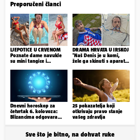
Preporučeni članci
LJEPOTICE U CRVENOM
DRAMA HRVATA U IRSKOJ
Poznate dame navukle
'Naš Denis je u komi,
su mini tangice i
žele ga skinuti s aparata!
grudnjake pa istaknule
Molim vas, pomozite'
obline
Dnevni horoskop za
25 pokazatelja koji
četvrtak 6. kolovoza:
otkrivaju pravo stanje
Blizancima odgovara
vašeg zdravlja
mir, a Vage imaju volje
za sve
Sve što je bitno, na dohvat ruke