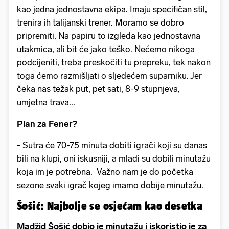
kao jedna jednostavna ekipa. Imaju specifičan stil,
trenira ih talijanski trener. Moramo se dobro
pripremiti, Na papiru to izgleda kao jednostavna
utakmica, ali bit će jako teško. Nećemo nikoga
podcijeniti, treba preskočiti tu prepreku, tek nakon
toga ćemo razmišljati o sljedećem suparniku. Jer
čeka nas težak put, pet sati, 8-9 stupnjeva,
umjetna trava...
Plan za Fener?
- Sutra će 70-75 minuta dobiti igrači koji su danas
bili na klupi, oni iskusniji, a mladi su dobili minutažu
koja im je potrebna. Važno nam je do početka
sezone svaki igrač kojeg imamo dobije minutažu.
Šošić: Najbolje se osjećam kao desetka
Madžid Šošić dobio je minutažu i iskoristio je za