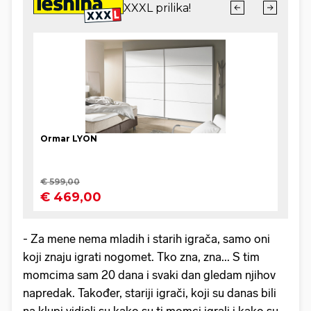
- Za mene nema mladih i starih igrača, samo oni
koji znaju igrati nogomet. Tko zna, zna... S tim
momcima sam 20 dana i svaki dan gledam njihov
napredak. Također, stariji igrači, koji su danas bili
na klupi vidjeli su kako su ti momci igrali i kako su