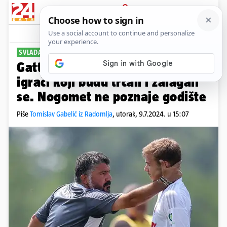
PRIJAVA
Sport
Komentari
33
SVLADAO UKRAJINCE
Gattuso: Kod mene će igrati oni
igrači koji budu trčali i zalagali
se. Nogomet ne poznaje godište
Piše
Tomislav Gabelić iz Radomlja
,
utorak, 9.7.2024. u 15:07