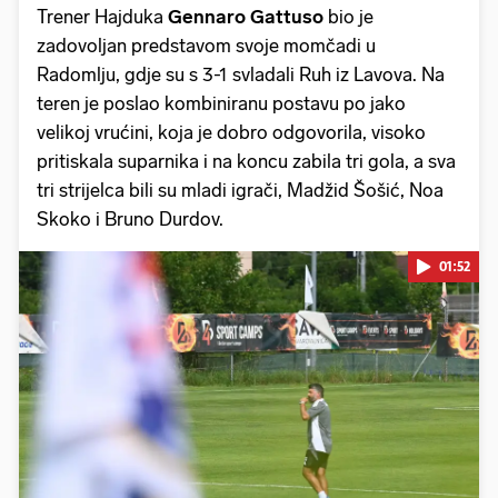
Trener Hajduka
Gennaro Gattuso
bio je
zadovoljan predstavom svoje momčadi u
Radomlju, gdje su s 3-1 svladali Ruh iz Lavova. Na
teren je poslao kombiniranu postavu po jako
velikoj vrućini, koja je dobro odgovorila, visoko
pritiskala suparnika i na koncu zabila tri gola, a sva
tri strijelca bili su mladi igrači, Madžid Šošić, Noa
Skoko i Bruno Durdov.
01:52
Pokretanje videa...