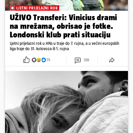
LJETNI PRIJELAZNI ROK
UŽIVO Transferi: Vinicius drami
na mrežama, obrisao je fotke.
Londonski klub prati situaciju
Ljetni prijelazni rok u HNL-u traje do 7. rujna, a u većini europskih
liga traje do 31. kolovoza ili 1. rujna
75
326