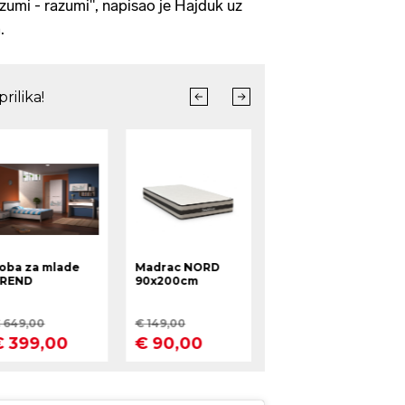
azumi - razumi", napisao je Hajduk uz
.