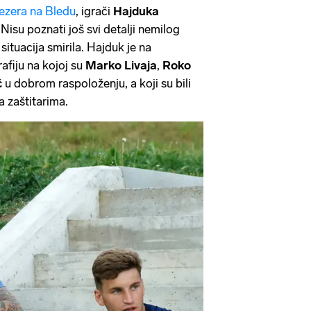
jezera na Bledu
, igrači
Hajduka
Nisu poznati još svi detalji nemilog
 situacija smirila. Hajduk je na
afiju na kojoj su
Marko Livaja
,
Roko
ć
u dobrom raspoloženju, a koji su bili
a zaštitarima.