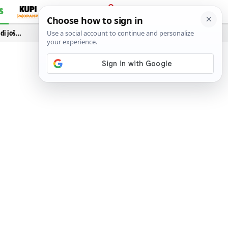
S
PRIJAVA
idi još…