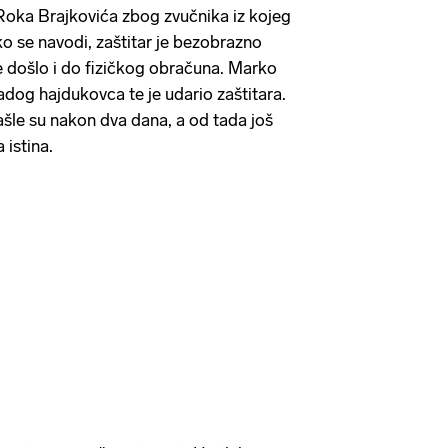
Roka Brajkovića zbog zvučnika iz kojeg
ko se navodi, zaštitar je bezobrazno
je došlo i do fizičkog obračuna. Marko
adog hajdukovca te je udario zaštitara.
ašle su nakon dva dana, a od tada još
 istina.