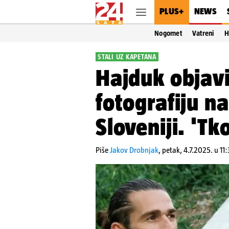
PLUS+
NEWS
Nogomet
Vatreni
H
STALI UZ KAPETANA
Hajduk objav
fotografiju n
Sloveniji. 'Tk
Piše
Jakov Drobnjak
,
petak, 4.7.2025. u 11