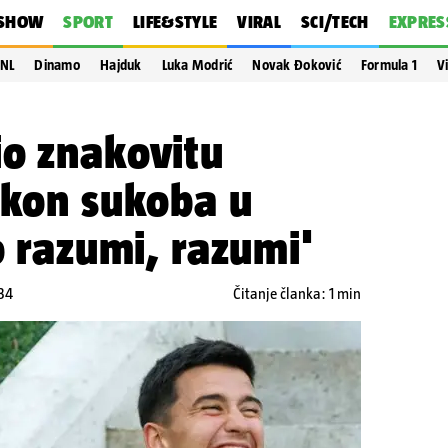
SHOW
SPORT
LIFE&STYLE
VIRAL
SCI/TECH
EXPRES
NL
Dinamo
Hajduk
Luka Modrić
Novak Đoković
Formula 1
V
io znakovitu
akon sukoba u
o razumi, razumi'
:34
Čitanje članka: 1 min