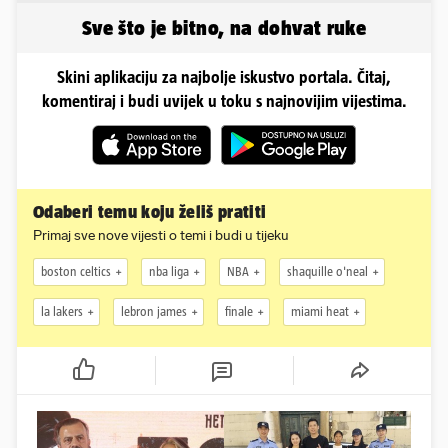
Sve što je bitno, na dohvat ruke
Skini aplikaciju za najbolje iskustvo portala. Čitaj,
komentiraj i budi uvijek u toku s najnovijim vijestima.
Odaberi temu koju želiš pratiti
Primaj sve nove vijesti o temi i budi u tijeku
boston celtics
nba liga
NBA
shaquille o'neal
la lakers
lebron james
finale
miami heat