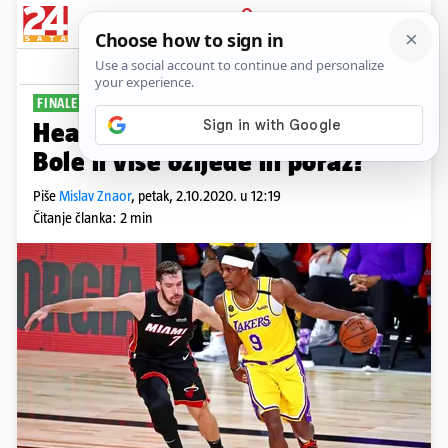
PRIJAVA
Sport
Komentari
0
FINALE VEĆ IZGUBLJENO?
Heat u velikim problemima:
Bole li više ozljede ili poraz?
Piše
Mislav Znaor
,
petak, 2.10.2020. u 12:19
Čitanje članka: 2 min