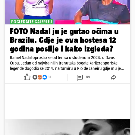
POGLEDAJTE GALERIJU
FOTO Nadal ju je gutao očima u
Brazilu. Gdje je ova hostesa 12
godina poslije i kako izgleda?
Rafael Nadal oprostio se od tenisa u studenom 2024. u Davis
Cupu. Jedan od najviralnijih trenutaka bogate karijere sportske
legende dogodio se 2014. na turniru u Rio de Janeiru gdje mu je
pažnju odvlačila ljepotica iza klupe
31
89