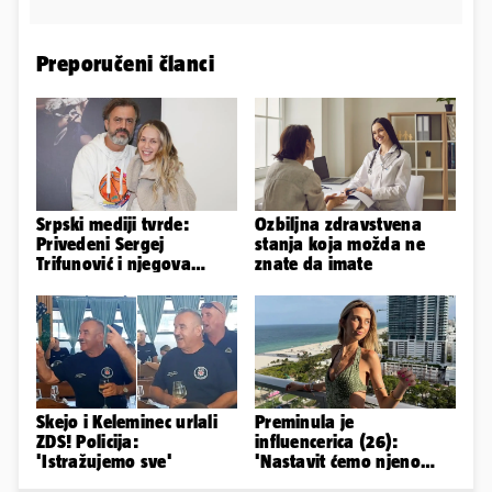
Preporučeni članci
Srpski mediji tvrde:
Ozbiljna zdravstvena
Privedeni Sergej
stanja koja možda ne
Trifunović i njegova
znate da imate
supruga, izazvali su
incident
Skejo i Keleminec urlali
Preminula je
ZDS! Policija:
influencerica (26):
'Istražujemo sve'
'Nastavit ćemo njeno
nasljeđe'