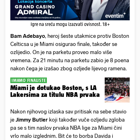
Igre na sreću mogu izazvati ovisnost. 18+
Bam Adebayo
, heroj šeste utakmice protiv Boston
Celticsa u je Miami osigurao finale, također se
ozlijedio. On je na parketu proveo malo više
vremena. Za 21 minutu na parketu zabio je 8 poena
nakon čega je izašao zbog ozljede lijevog ramena.
IMAMO FINALISTE
Miami je dotukao Boston, s LA
Lakersima za titulu NBA prvaka
Nakon njihovog izlaska sav pritisak na sebe stavio
je
Jimmy Butler
koji također vuče ozljedu zgloba
pa se s tim naslov prvaka NBA lige za Miami čini
vrlo malo izglednim. Bit će to borba Davida i