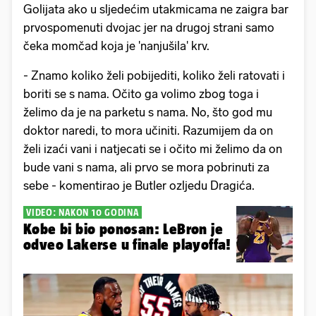
Golijata ako u sljedećim utakmicama ne zaigra bar
prvospomenuti dvojac jer na drugoj strani samo
čeka momčad koja je 'nanjušila' krv.
- Znamo koliko želi pobijediti, koliko želi ratovati i
boriti se s nama. Očito ga volimo zbog toga i
želimo da je na parketu s nama. No, što god mu
doktor ​​naredi, to mora učiniti. Razumijem da on
želi izaći vani i natjecati se i očito mi želimo da on
bude vani s nama, ali prvo se mora pobrinuti za
sebe - komentirao je Butler ozljedu Dragića.
VIDEO: NAKON 10 GODINA
Kobe bi bio ponosan: LeBron je
odveo Lakerse u finale playoffa!