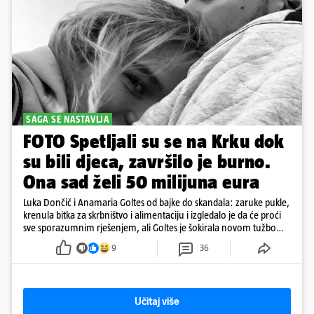
SAGA SE NASTAVLJA
FOTO Spetljali su se na Krku dok
su bili djeca, završilo je burno.
Ona sad želi 50 milijuna eura
Luka Dončić i Anamaria Goltes od bajke do skandala: zaruke pukle,
krenula bitka za skrbništvo i alimentaciju i izgledalo je da će proći
sve sporazumnim rješenjem, ali Goltes je šokirala novom tužbom
u Sloveniji
9
36
Učitaj više