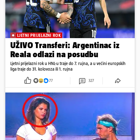
LJETNI PRIJELAZNI ROK
UŽIVO Transferi: Argentinac iz
Reala odlazi na posudbu
Ljetni prijelazni rok u HNL-u traje do 7. rujna, a u većini europskih
liga traje do 31. kolovoza ili 1. rujna
77
327