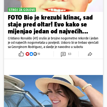
STROJ ZA GOLOVE
FOTO Bio je krezubi klinac, sad
staje pred oltar! Evo kako se
mijenjao jedan od najvećih...
Cristiano Ronaldo (41) srušio je brojne nogometne rekorde i jedan
je od najvećih nogometaša u povijesti. Uskoro bi se trebao vjenčati
sa Georginom Rodriguez, a slavlje je navodno u subotu
19
63