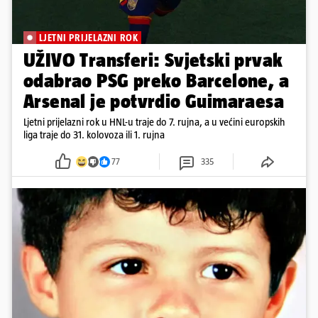
LJETNI PRIJELAZNI ROK
UŽIVO Transferi: Svjetski prvak
odabrao PSG preko Barcelone, a
Arsenal je potvrdio Guimaraesa
Ljetni prijelazni rok u HNL-u traje do 7. rujna, a u većini europskih
liga traje do 31. kolovoza ili 1. rujna
77
335