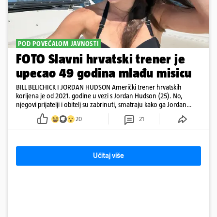
POD POVEĆALOM JAVNOSTI
FOTO Slavni hrvatski trener je
upecao 49 godina mlađu misicu
BILL BELICHICK I JORDAN HUDSON Američki trener hrvatskih
korijena je od 2021. godine u vezi s Jordan Hudson (25). No,
njegovi prijatelji i obitelj su zabrinuti, smatraju kako ga Jordan
kontrolira
20
21
Učitaj više