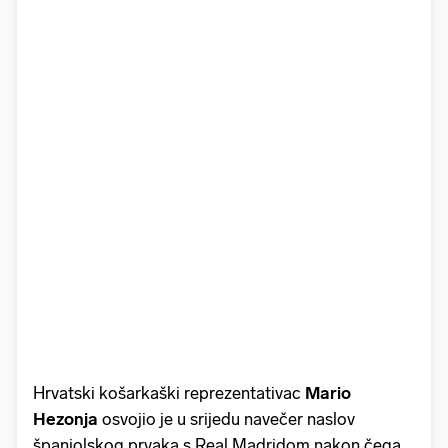
Hrvatski košarkaški reprezentativac
Mario
Hezonja
osvojio je u srijedu navečer naslov
španjolskog prvaka s Real Madridom nakon čega