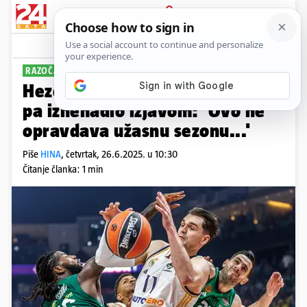
PRIJAVA
Sport
Komentari
0
RAZOČARAN JE
Hezonja s Realom osvojio titulu
pa iznenadio izjavom: 'Ovo ne
opravdava užasnu sezonu...'
Piše
HINA
,
četvrtak, 26.6.2025. u 10:30
Čitanje članka: 1 min