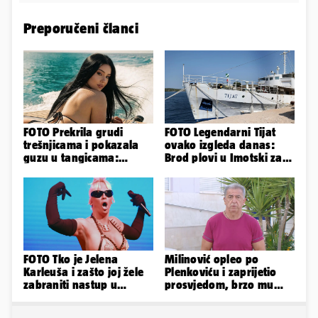
Preporučeni članci
FOTO Prekrila grudi
FOTO Legendarni Tijat
trešnjicama i pokazala
ovako izgleda danas:
guzu u tangicama:
Brod plovi u Imotski za
Ovako ljetuje bujna
samo 20.000 eura
Slavonka
FOTO Tko je Jelena
Milinović opleo po
Karleuša i zašto joj žele
Plenkoviću i zaprijetio
zabraniti nastup u
prosvjedom, brzo mu
Vodicama? Evo što je
stigao odgovor građana
govorila...
Gospića