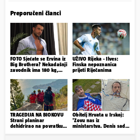
Preporučeni članci
FOTO Sjećate se Ervina iz
UŽIVO Rijeka - Ilves:
Big Brothera? Nekadašnji
Finska nepoznanica
zavodnik ima 180 kg,
prijeti Riječanima
evo kako izgleda
TRAGEDIJA NA BIOKOVU
Obitelj Hrvata u Irskoj:
Strani planinar
'Zovu nas iz
dehidrirao na povratku s
ministarstva. Denis sada
uspona: Preminuo je!
ima temperaturu. Strah
nas je'