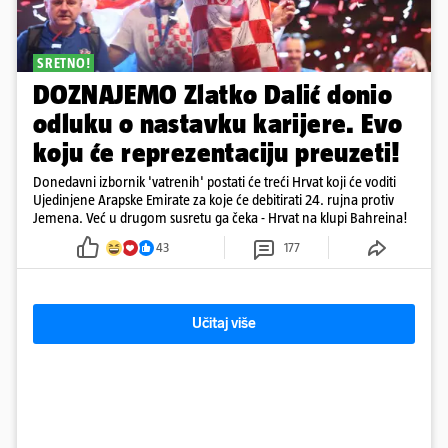
SRETNO!
DOZNAJEMO Zlatko Dalić donio
odluku o nastavku karijere. Evo
koju će reprezentaciju preuzeti!
Donedavni izbornik 'vatrenih' postati će treći Hrvat koji će voditi
Ujedinjene Arapske Emirate za koje će debitirati 24. rujna protiv
Jemena. Već u drugom susretu ga čeka - Hrvat na klupi Bahreina!
43
177
Učitaj više