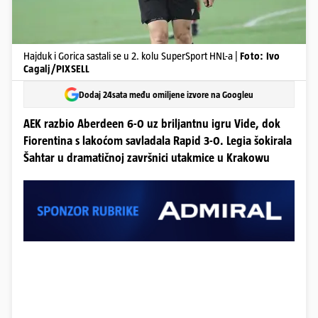
Hajduk i Gorica sastali se u 2. kolu SuperSport HNL-a |
Foto: Ivo
Cagalj/PIXSELL
Dodaj 24sata među omiljene izvore na Googleu
AEK razbio Aberdeen 6-0 uz briljantnu igru Vide, dok
Fiorentina s lakoćom savladala Rapid 3-0. Legia šokirala
Šahtar u dramatičnoj završnici utakmice u Krakowu