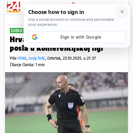
PRIJAVA
Sport
Komentari
0
SUDIO U FRANCUSKOJ
Hrvatski sudac imao pune ruke
posla u Konferencijskoj ligi
Piše
HINA
,
Josip Tolić
,
četvrtak, 23.10.2025. u 21:37
Čitanje članka: 1 min