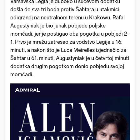
Varšavska Legia je duboko u sučevom dodatku
došla do sva tri boda protiv Šahtara u utakmici
odigranoj na neutralnom terenu u Krakowu. Rafal
Augustyniak je bio junak pobjede poljske
momčadi, jer je postigao oba pogotka u pobjedi 2-
1. Prvo je mrežu zatresao za vodstvo Legije u 16.
minuti, a nakon što je Luca Meirelles izjednačio za
Šahtar u 61. minuti, Augustyniak je u četvrtoj minuti
dodatka drugim pogotkom donio pobjedu svojoj
momčadi.