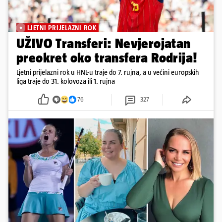
LJETNI PRIJELAZNI ROK
UŽIVO Transferi: Nevjerojatan
preokret oko transfera Rodrija!
Ljetni prijelazni rok u HNL-u traje do 7. rujna, a u većini europskih
liga traje do 31. kolovoza ili 1. rujna
76
327