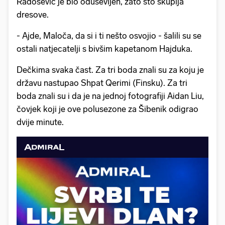
Radošević je bio oduševljen, zato što skuplja
dresove.
- Ajde, Maloča, da si i ti nešto osvojio - šalili su se
ostali natjecatelji s bivšim kapetanom Hajduka.
Dečkima svaka čast. Za tri boda znali su za koju je
državu nastupao Shpat Qerimi (Finsku). Za tri
boda znali su i da je na jednoj fotografiji Aidan Liu,
čovjek koji je ove polusezone za Šibenik odigrao
dvije minute.