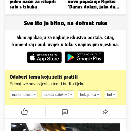
jedini način za istopiti
novo pojačanje Rijeke:
salo s trbuha
'Danas dolazi, jako dugo
smo ga skautirali'
Sve što je bitno, na dohvat ruke
Skini aplikaciju za najbolje iskustvo portala. Čitaj,
komentiraj i budi uvijek u toku s najnovijim vijestima.
Odaberi temu koju želiš pratiti
Primaj sve nove vijesti o temi i budi u tijeku
mario maloča
božidar radošević
hnk gorica
hnl