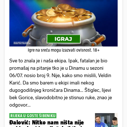
Igre na sreću mogu izazvati ovisnost. 18+
Sve to znala je i naša ekipa. Ipak, fatalan je bio
promašaj na pitanje tko je u Dinamu u sezoni
06/07. nosio broj 9. Nije, kako smo mislili, Veldin
Karić. Da smo barem u ekipi imali nekog
dugogodišnjeg kroničara Dinama... Štiglec, lijevi
bek Gorice, slavodobitno je stisnuo ruke, znao je
odgovor...
RIJEKA U GOSTE ŠIBENIKU
Đalović: Nitko nam ništa nije