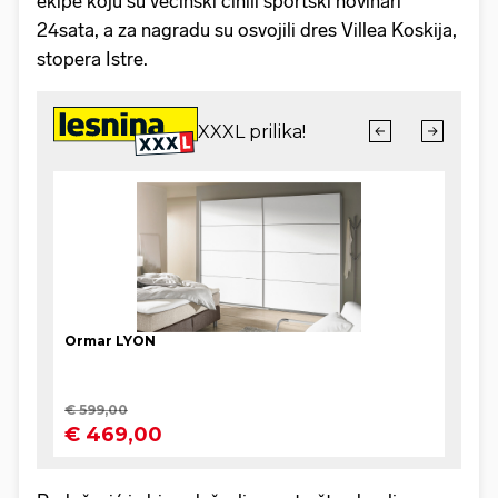
ekipe koju su većinski činili sportski novinari
24sata, a za nagradu su osvojili dres Villea Koskija,
stopera Istre.