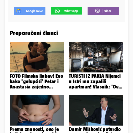
Preporučeni članci
FOTO Filmska ljubav! Evo
TURISTI IZ PAKLA Nijemci
kako 'golupčići' Petar i
u Istri mu zapalili
Anastasia zajedno
apartman! Vlasnik: 'Ovo
provode ljetne dane
je danas postala tortura'
Prema znanosti, ovo je
Damir Mišković potvrdio