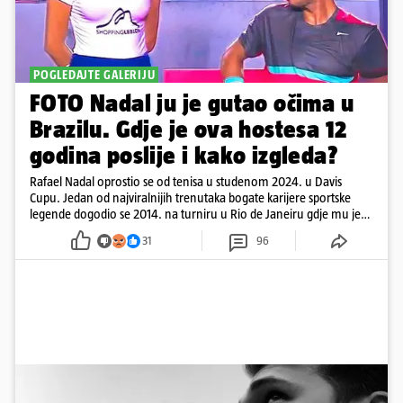
POGLEDAJTE GALERIJU
FOTO Nadal ju je gutao očima u
Brazilu. Gdje je ova hostesa 12
godina poslije i kako izgleda?
Rafael Nadal oprostio se od tenisa u studenom 2024. u Davis
Cupu. Jedan od najviralnijih trenutaka bogate karijere sportske
legende dogodio se 2014. na turniru u Rio de Janeiru gdje mu je
pažnju odvlačila ljepotica iza klupe
31
96