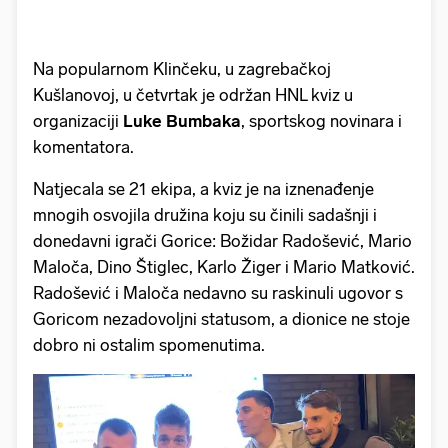
Na popularnom Klinčeku, u zagrebačkoj
Kušlanovoj, u četvrtak je održan HNL kviz u
organizaciji
Luke Bumbaka
, sportskog novinara i
komentatora.
Natjecala se 21 ekipa, a kviz je na iznenađenje
mnogih osvojila družina koju su činili sadašnji i
donedavni igrači Gorice: Božidar Radošević, Mario
Maloča, Dino Štiglec, Karlo Žiger i Mario Matković.
Radošević i Maloča nedavno su raskinuli ugovor s
Goricom nezadovoljni statusom, a dionice ne stoje
dobro ni ostalim spomenutima.