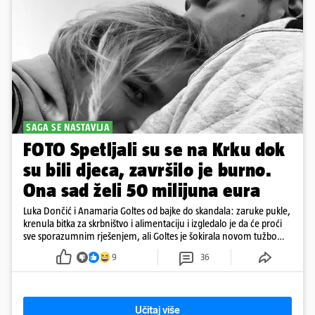
SAGA SE NASTAVLJA
FOTO Spetljali su se na Krku dok
su bili djeca, završilo je burno.
Ona sad želi 50 milijuna eura
Luka Dončić i Anamaria Goltes od bajke do skandala: zaruke pukle,
krenula bitka za skrbništvo i alimentaciju i izgledalo je da će proći
sve sporazumnim rješenjem, ali Goltes je šokirala novom tužbom
u Sloveniji
9
36
Učitaj više