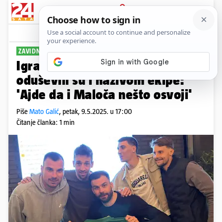
PRIJAVA
Sport
Komentari
0
ZAVIDNO ZNANJE
Igrači Gorice osvojili HNL kviz, a
oduševili su i nazivom ekipe:
'Ajde da i Maloča nešto osvoji'
Piše
Mato Galić
,
petak, 9.5.2025. u 17:00
Čitanje članka: 1 min