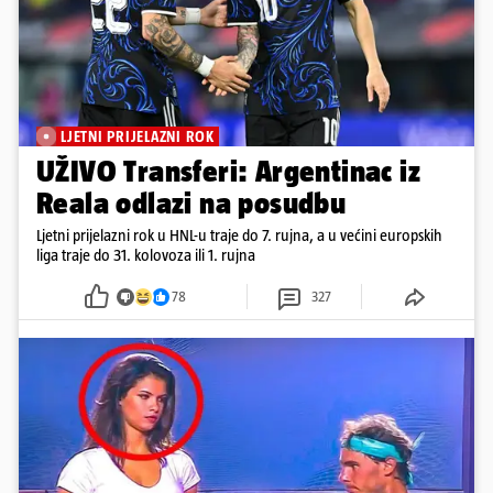
LJETNI PRIJELAZNI ROK
UŽIVO Transferi: Argentinac iz
Reala odlazi na posudbu
Ljetni prijelazni rok u HNL-u traje do 7. rujna, a u većini europskih
liga traje do 31. kolovoza ili 1. rujna
78
327