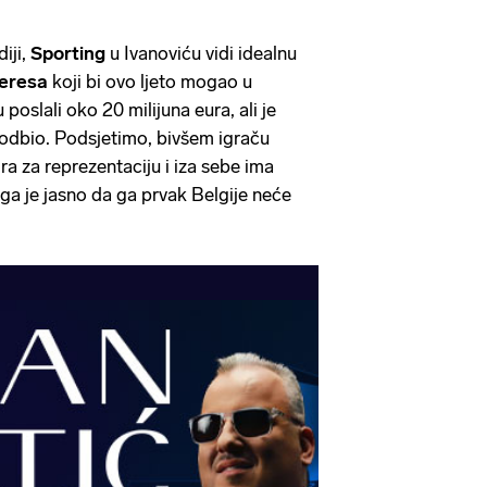
iji,
Sporting
u Ivanoviću vidi idealnu
keresa
koji bi ovo ljeto mogao u
 poslali oko 20 milijuna eura, ali je
 odbio. Podsjetimo, bivšem igraču
gra za reprezentaciju i iza sebe ima
a je jasno da ga prvak Belgije neće