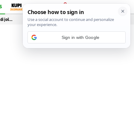
S
PRIJAVA
idi još…
Sign in with Google