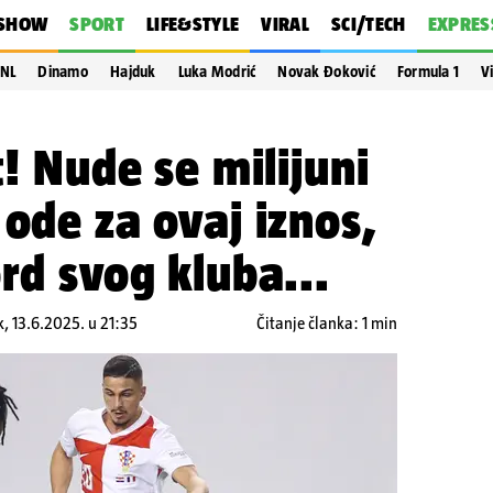
SHOW
SPORT
LIFE&STYLE
VIRAL
SCI/TECH
EXPRES
NL
Dinamo
Hajduk
Luka Modrić
Novak Đoković
Formula 1
V
t! Nude se milijuni
 ode za ovaj iznos,
ord svog kluba...
k, 13.6.2025. u 21:35
Čitanje članka: 1 min