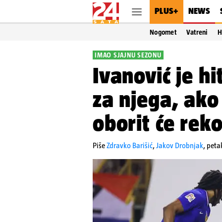
PLUS+
NEWS
Nogomet
Vatreni
H
IMAO SJAJNU SEZONU
Ivanović je hi
za njega, ako
oborit će rek
Piše
Zdravko Barišić
,
Jakov Drobnjak
,
peta