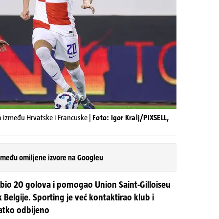
a između Hrvatske i Francuske |
Foto: Igor Kralj/PIXSELL,
 među omiljene izvore na Googleu
abio 20 golova i pomogao Union Saint-Gilloiseu
elgije. Sporting je već kontaktirao klub i
latko odbijeno