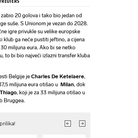
w/REUTERS
 zabio 20 golova i tako bio jedan od
duge suše. S Unionom je vezan do 2028.
čne igre privukle su velike europske
 klub ga neće pustiti jeftino, a cijena
30 milijuna eura. Ako bi se netko
, to bi bio najveći izlazni transfer kluba
esti Belgije je
Charles De Ketelaere
,
37,5 milijuna eura otišao u
Milan
, dok
 Thiago
, koji je za 33 milijuna otišao u
lub Bruggea.