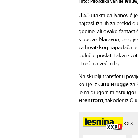
Foto: Piroschka van de Wou
U 45 utakmica Ivanović je
najzaslužnijih za prekid 
godine, ali ovako fantasti
klubove. Naravno, belgijski
za hrvatskog napadača je 
odlučio poslati takvu svotu
i treći najveći u ligi.
Najskuplji transfer u povij
koji je iz
Club Brugge
za 
je na drugom mjestu
Igor
Brentford
, također iz C