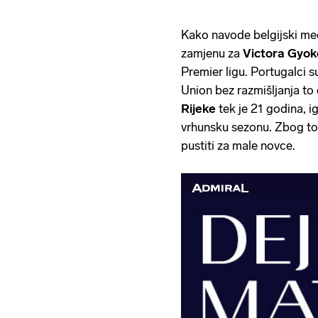
Kako navode belgijski med
zamjenu za
Victora Gyo
Premier ligu. Portugalci su
Union bez razmišljanja to
Rijeke
tek je 21 godina, i
vrhunsku sezonu. Zbog tog
pustiti za male novce.