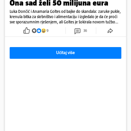
Ona sad želi 50 milijuna eura
Luka Dončić i Anamaria Goltes od bajke do skandala: zaruke pukle,
krenula bitka za skrbništvo i alimentaciju i izgledalo je da će proći
sve sporazumnim rješenjem, ali Goltes je šokirala novom tužbom
u Sloveniji
9
36
Učitaj više