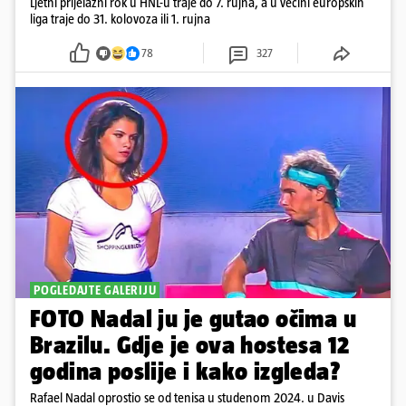
Ljetni prijelazni rok u HNL-u traje do 7. rujna, a u većini europskih
liga traje do 31. kolovoza ili 1. rujna
78
327
POGLEDAJTE GALERIJU
FOTO Nadal ju je gutao očima u
Brazilu. Gdje je ova hostesa 12
godina poslije i kako izgleda?
Rafael Nadal oprostio se od tenisa u studenom 2024. u Davis