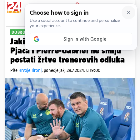
PRIJAVA
Sport
Komentari
63
DOBRO JE, ALI...
PLUS+
Jakirovićeve igre sa sastavom:
Pjaca i Pierre-Gabriel ne smiju
postati žrtve trenerovih odluka
Piše
Hrvoje Tironi
,
ponedjeljak, 29.7.2024. u 19:00