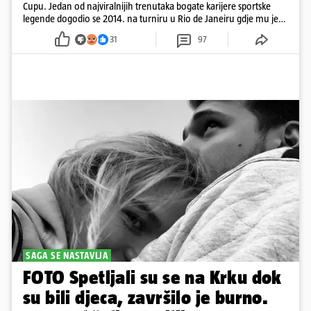
Cupu. Jedan od najviralnijih trenutaka bogate karijere sportske
legende dogodio se 2014. na turniru u Rio de Janeiru gdje mu je
pažnju odvlačila ljepotica iza klupe
31
97
SAGA SE NASTAVLJA
FOTO Spetljali su se na Krku dok
su bili djeca, završilo je burno.