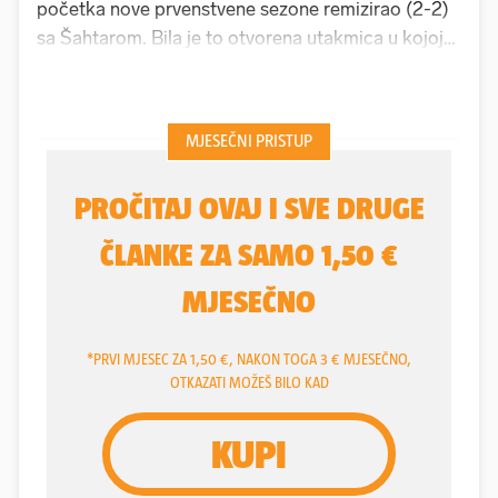
početka nove prvenstvene sezone remizirao (2-2)
sa Šahtarom. Bila je to otvorena utakmica u kojoj
je
Sergej Jakirović
konačno "otvorio karte",
navijačima predstavio momčad s kojom kreće u
pohod na duplu krunu i Ligu prvaka. OK, Baturina je
zbog viroze (nije trenirao pet dana) ostao na klupi,
zbog istih problema nije bilo ni Sučića, ali jasne su
vizure Dinamove igre, Jakirovićevog sustava. A
neke stvari - brinu...