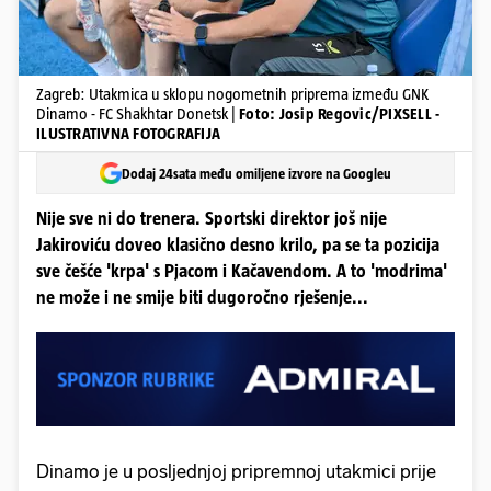
Zagreb: Utakmica u sklopu nogometnih priprema između GNK
Dinamo - FC Shakhtar Donetsk |
Foto: Josip Regovic/PIXSELL -
ILUSTRATIVNA FOTOGRAFIJA
Dodaj 24sata među omiljene izvore na Googleu
Nije sve ni do trenera. Sportski direktor još nije
Jakiroviću doveo klasično desno krilo, pa se ta pozicija
sve češće 'krpa' s Pjacom i Kačavendom. A to 'modrima'
ne može i ne smije biti dugoročno rješenje...
Dinamo je u posljednjoj pripremnoj utakmici prije