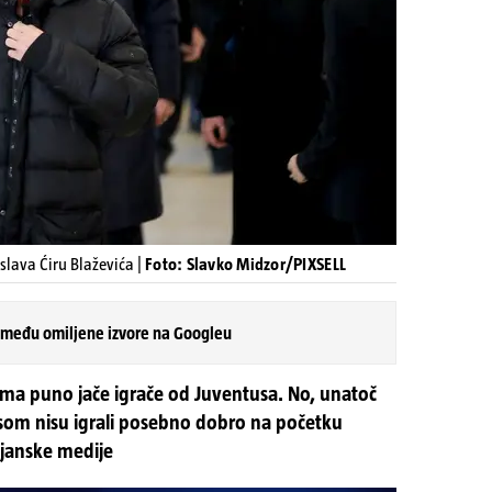
lava Ćiru Blaževića |
Foto: Slavko Midzor/PIXSELL
 među omiljene izvore na Googleu
al ima puno jače igrače od Juventusa. No, unatoč
nsom nisu igrali posebno dobro na početku
lijanske medije