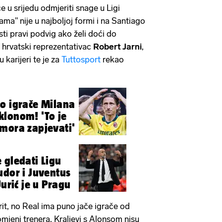
će u srijedu odmjeriti snage u Ligi
ma" nije u najboljoj formi i na Santiago
ti pravi podvig ako želi doći do
i hrvatski reprezentativac
Robert Jarni
,
 karijeri te je za
Tuttosport
rekao
o igrače Milana
klonom! 'To je
mora zapjevati'
 gledati Ligu
udor i Juventus
Jurić je u Pragu
orit, no Real ima puno jače igrače od
mjeni trenera, Kraljevi s Alonsom nisu