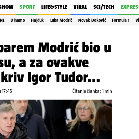
SHOW
SPORT
LIFE&STYLE
VIRAL
SCI/TECH
EXPRES
NL
Dinamo
Hajduk
Luka Modrić
Novak Đoković
Formula 1
V
 barem Modrić bio u
u, a za ovakve
 kriv Igor Tudor...
u 17:45
Čitanje članka: 1 min