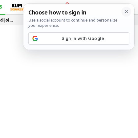
S
PRIJAVA
idi još…