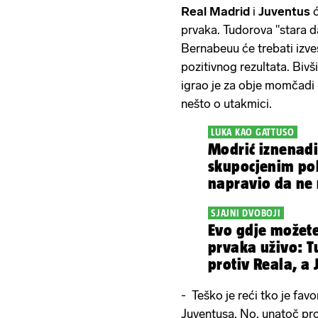
Real Madrid
i
Juventus
prvaka. Tudorova "stara da
Bernabeuu će trebati izves
pozitivnog rezultata. Bivš
igrao je za obje momčadi u
nešto o utakmici.
LUKA KAO GATTUSO
Modrić iznenadi
skupocjenim po
napravio da ne 
SJAJNI DVOBOJI
Evo gdje možete
prvaka uživo: T
protiv Reala, a 
- Teško je reći tko je fav
Juventusa. No, unatoč pro