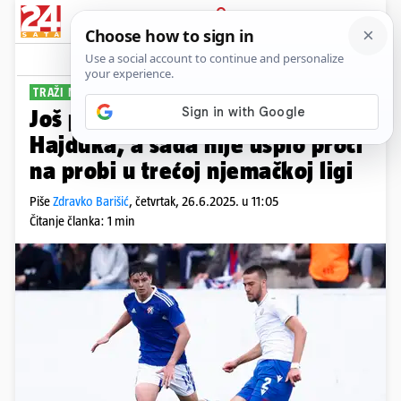
PRIJAVA
Sport
Komentari
12
TRAŽI NOVI KLUB
Još prošle sezone bio je član
Hajduka, a sada nije uspio proći
na probi u trećoj njemačkoj ligi
Piše
Zdravko Barišić
,
četvrtak, 26.6.2025. u 11:05
Čitanje članka: 1 min