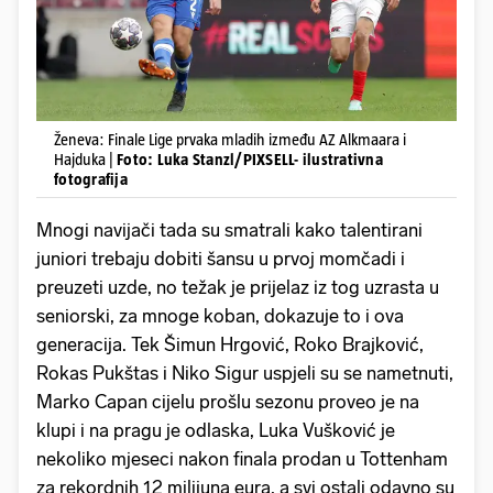
Ženeva: Finale Lige prvaka mladih između AZ Alkmaara i
Hajduka |
Foto: Luka Stanzl/PIXSELL- ilustrativna
fotografija
Mnogi navijači tada su smatrali kako talentirani
juniori trebaju dobiti šansu u prvoj momčadi i
preuzeti uzde, no težak je prijelaz iz tog uzrasta u
seniorski, za mnoge koban, dokazuje to i ova
generacija. Tek Šimun Hrgović, Roko Brajković,
Rokas Pukštas i Niko Sigur uspjeli su se nametnuti,
Marko Capan cijelu prošlu sezonu proveo je na
klupi i na pragu je odlaska, Luka Vušković je
nekoliko mjeseci nakon finala prodan u Tottenham
za rekordnih 12 milijuna eura, a svi ostali odavno su