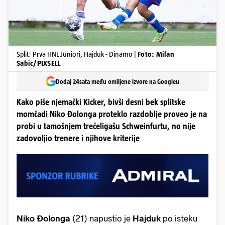
Split: Prva HNL Juniori, Hajduk - Dinamo |
Foto: Milan
Sabic/PIXSELL
Dodaj 24sata među omiljene izvore na Googleu
Kako piše njemački Kicker, bivši desni bek splitske
momčadi Niko Đolonga proteklo razdoblje proveo je na
probi u tamošnjem trećeligašu Schweinfurtu, no nije
zadovoljio trenere i njihove kriterije
Niko Đolonga
(21) napustio je
Hajduk
po isteku