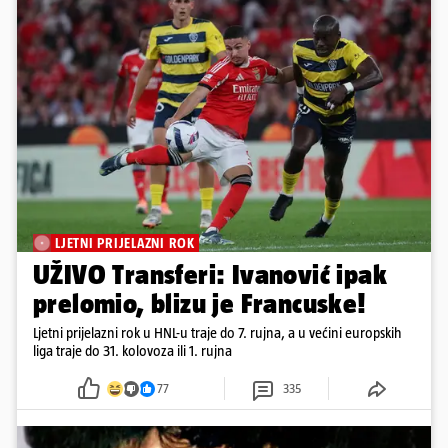
LJETNI PRIJELAZNI ROK
UŽIVO Transferi: Ivanović ipak
prelomio, blizu je Francuske!
Ljetni prijelazni rok u HNL-u traje do 7. rujna, a u većini europskih
liga traje do 31. kolovoza ili 1. rujna
77
335