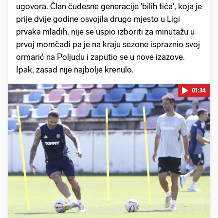
ugovora. Član čudesne generacije 'bilih tića', koja je
prije dvije godine osvojila drugo mjesto u Ligi
prvaka mladih, nije se uspio izboriti za minutažu u
prvoj momčadi pa je na kraju sezone ispraznio svoj
ormarić na Poljudu i zaputio se u nove izazove.
Ipak, zasad nije najbolje krenulo.
01:34
Pokretanje videa...