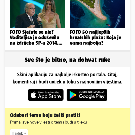
FOTO Sjećate se nje?
FOTO 50 najljepših
Voditeljica je oduševila
hrvatskih plaža: Koja je
na ždrijebu SP-a 2014.
vama najbolja?
Evo kako danas izgleda
Sve što je bitno, na dohvat ruke
Skini aplikaciju za najbolje iskustvo portala. Čitaj,
komentiraj i budi uvijek u toku s najnovijim vijestima.
Odaberi temu koju želiš pratiti
Primaj sve nove vijesti o temi i budi u tijeku
hajduk