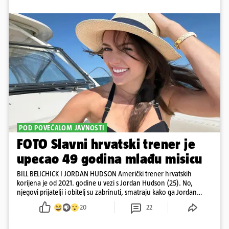
POD POVEĆALOM JAVNOSTI
FOTO Slavni hrvatski trener je
upecao 49 godina mlađu misicu
BILL BELICHICK I JORDAN HUDSON Američki trener hrvatskih
korijena je od 2021. godine u vezi s Jordan Hudson (25). No,
njegovi prijatelji i obitelj su zabrinuti, smatraju kako ga Jordan
kontrolira
20
22