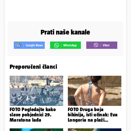
Prati naše kanale
Preporučeni članci
FOTO Pogledajte kako
FOTO Druga boja
slave pobjednici 29.
bikinija, isti učinak: Eva
Maratona lađa
Longoria na plaži
pipkala svoje zanosne
obline