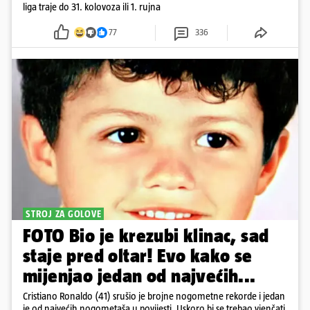
liga traje do 31. kolovoza ili 1. rujna
77
336
STROJ ZA GOLOVE
FOTO Bio je krezubi klinac, sad
staje pred oltar! Evo kako se
mijenjao jedan od najvećih...
Cristiano Ronaldo (41) srušio je brojne nogometne rekorde i jedan
je od najvećih nogometaša u povijesti. Uskoro bi se trebao vjenčati