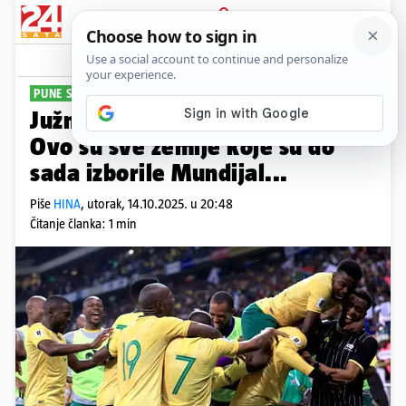
PRIJAVA
Sport
Komentari
2
PUNE SE MJESTA
Južna Afrika plasirala se na SP!
Ovo su sve zemlje koje su do
sada izborile Mundijal...
Piše
HINA
,
utorak, 14.10.2025. u 20:48
Čitanje članka: 1 min