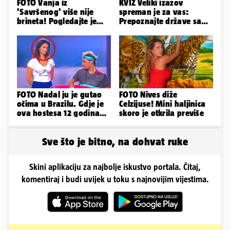
FOTO Vanja iz
KVIZ Veliki izazov
'Savršenog' više nije
spreman je za vas:
brineta! Pogledajte je
Prepoznajte države samo
sad
po obliku njihova
teritorija...
FOTO Nadal ju je gutao
FOTO Nives diže
očima u Brazilu. Gdje je
Celzijuse! Mini haljinica
ova hostesa 12 godina
skoro je otkrila previše
poslije i kako izgleda?
Sve što je bitno, na dohvat ruke
Skini aplikaciju za najbolje iskustvo portala. Čitaj,
komentiraj i budi uvijek u toku s najnovijim vijestima.