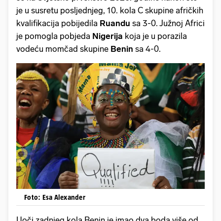
je u susretu posljednjeg, 10. kola C skupine afričkih
kvalifikacija pobijedila
Ruandu
sa 3-0. Južnoj Africi
je pomogla pobjeda
Nigerija
koja je u porazila
vodeću momčad skupine
Benin
sa 4-0.
Foto: Esa Alexander
Uoči zadnjeg kola Benin je imao dva boda više od