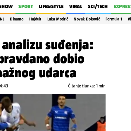
SHOW
SPORT
LIFE&STYLE
VIRAL
SCI/TECH
EXPRES
NL
Dinamo
Hajduk
Luka Modrić
Novak Đoković
Formula 1
V
 analizu suđenja:
opravdano dobio
snažnog udarca
14:43
Čitanje članka: 1 min