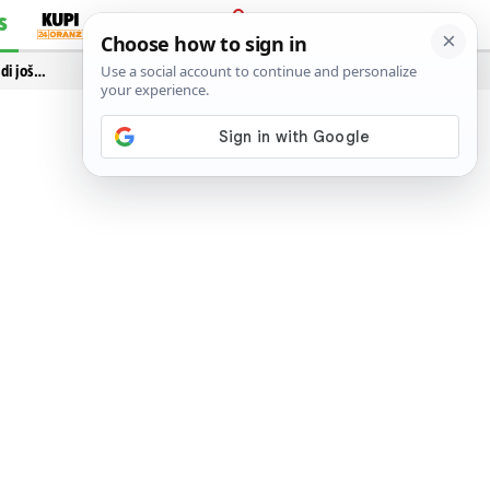
S
PRIJAVA
idi još…