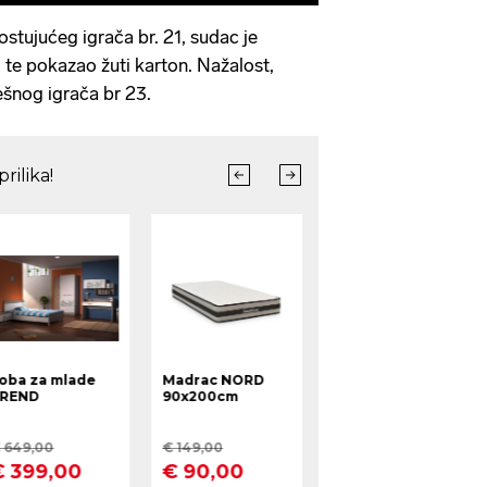
stujućeg igrača br. 21, sudac je
 te pokazao žuti karton. Nažalost,
šnog igrača br 23.