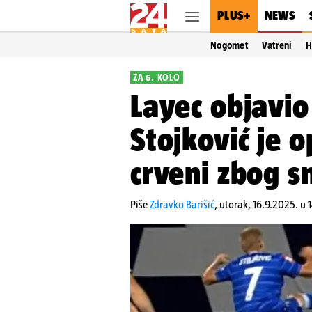
PLUS+
NEWS
Nogomet
Vatreni
H
ZA 6. KOLO
Layec objavio
Stojković je 
crveni zbog 
Piše
Zdravko Barišić
,
utorak, 16.9.2025. u 