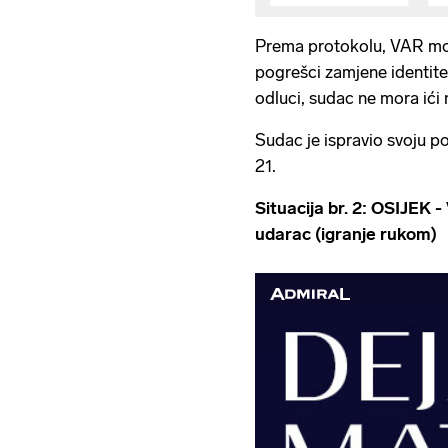
Prema protokolu, VAR mora 
pogrešci zamjene identitet
odluci, sudac ne mora ići 
Sudac je ispravio svoju p
21.
Situacija br. 2: OSIJEK
udarac (igranje rukom)