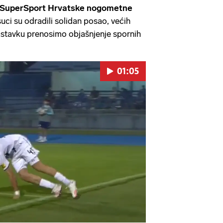
SuperSport Hrvatske nogometne
suci su odradili solidan posao, većih
nastavku prenosimo objašnjenje spornih
01:05
Pokretanje videa...