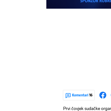
Komentari
16
Prvi čovjek sudačke organ