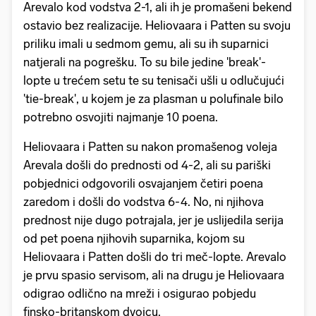
Arevalo kod vodstva 2-1, ali ih je promašeni bekend
ostavio bez realizacije. Heliovaara i Patten su svoju
priliku imali u sedmom gemu, ali su ih suparnici
natjerali na pogrešku. To su bile jedine 'break'-
lopte u trećem setu te su tenisači ušli u odlučujući
'tie-break', u kojem je za plasman u polufinale bilo
potrebno osvojiti najmanje 10 poena.
Heliovaara i Patten su nakon promašenog voleja
Arevala došli do prednosti od 4-2, ali su pariški
pobjednici odgovorili osvajanjem četiri poena
zaredom i došli do vodstva 6-4. No, ni njihova
prednost nije dugo potrajala, jer je uslijedila serija
od pet poena njihovih suparnika, kojom su
Heliovaara i Patten došli do tri meč-lopte. Arevalo
je prvu spasio servisom, ali na drugu je Heliovaara
odigrao odlično na mreži i osigurao pobjedu
finsko-britanskom dvojcu.