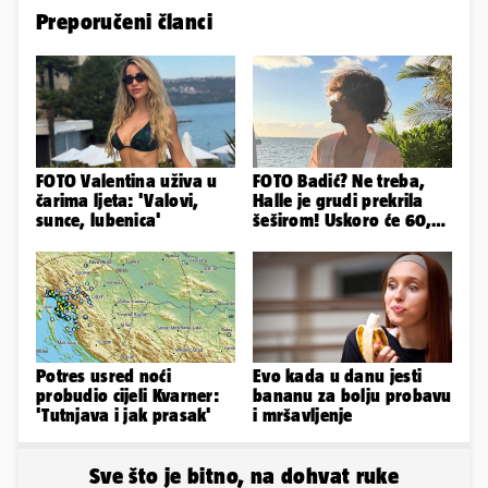
Preporučeni članci
FOTO Valentina uživa u
FOTO Badić? Ne treba,
čarima ljeta: 'Valovi,
Halle je grudi prekrila
sunce, lubenica'
šeširom! Uskoro će 60,
ljetuje u golim izdanjima
Potres usred noći
Evo kada u danu jesti
probudio cijeli Kvarner:
bananu za bolju probavu
'Tutnjava i jak prasak'
i mršavljenje
Sve što je bitno, na dohvat ruke