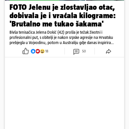
FOTO Jelenu je zlostavljao otac,
dobivala je i vraćala kilograme:
'Brutalno me tukao šakama'
Bivša tenisačica Jelena Dokić (42) prošla je težak životni i
profesionalni put, s obitelji je nakon srpske agresije na Hrvatsku
prebjegla u Vojvodinu, potom u Australiju gdje danas inspirira
mnoge
18
50