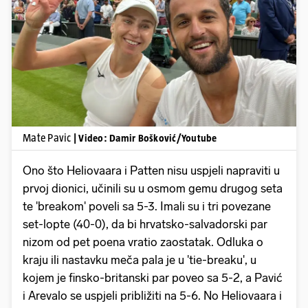
Pokretanje videa...
Mate Pavic
| Video: Damir Bošković/Youtube
Ono što Heliovaara i Patten nisu uspjeli napraviti u
prvoj dionici, učinili su u osmom gemu drugog seta
te 'breakom' poveli sa 5-3. Imali su i tri povezane
set-lopte (40-0), da bi hrvatsko-salvadorski par
nizom od pet poena vratio zaostatak. Odluka o
kraju ili nastavku meča pala je u 'tie-breaku', u
kojem je finsko-britanski par poveo sa 5-2, a Pavić
i Arevalo se uspjeli približiti na 5-6. No Heliovaara i