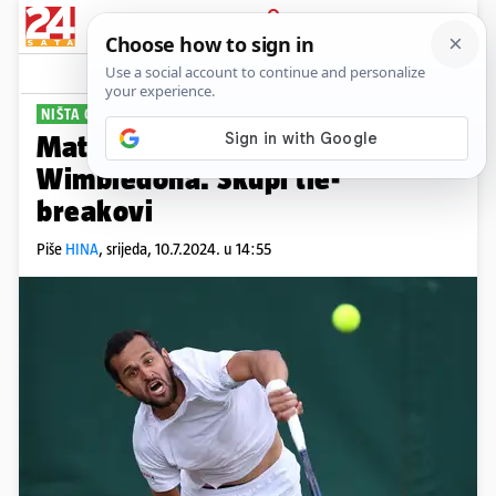
PRIJAVA
Sport
Komentari
0
NIŠTA OD NOVE TITULE
Mate Pavić ispao u četvrtfinalu
Wimbledona. Skupi tie-
breakovi
Piše
HINA
,
srijeda, 10.7.2024. u 14:55