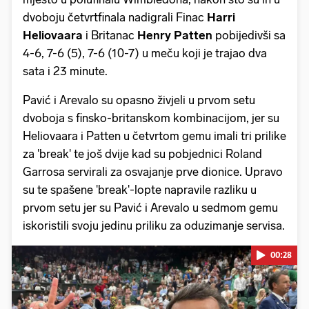
dvoboju četvrtfinala nadigrali Finac
Harri
Heliovaara
i Britanac
Henry Patten
pobijedivši sa
4-6, 7-6 (5), 7-6 (10-7) u meču koji je trajao dva
sata i 23 minute.
Pavić i Arevalo su opasno živjeli u prvom setu
dvoboja s finsko-britanskom kombinacijom, jer su
Heliovaara i Patten u četvrtom gemu imali tri prilike
za 'break' te još dvije kad su pobjednici Roland
Garrosa servirali za osvajanje prve dionice. Upravo
su te spašene 'break'-lopte napravile razliku u
prvom setu jer su Pavić i Arevalo u sedmom gemu
iskoristili svoju jedinu priliku za oduzimanje servisa.
00:28