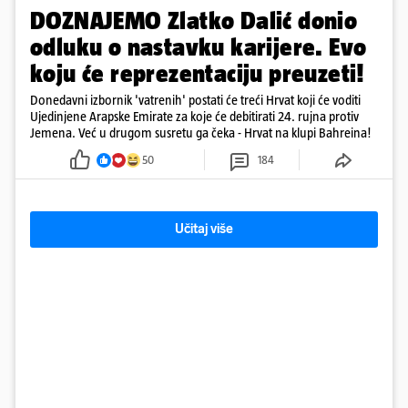
DOZNAJEMO Zlatko Dalić donio
odluku o nastavku karijere. Evo
koju će reprezentaciju preuzeti!
Donedavni izbornik 'vatrenih' postati će treći Hrvat koji će voditi
Ujedinjene Arapske Emirate za koje će debitirati 24. rujna protiv
Jemena. Već u drugom susretu ga čeka - Hrvat na klupi Bahreina!
50
184
Učitaj više