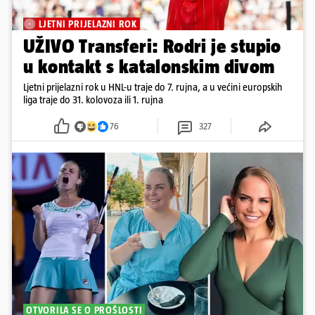
LJETNI PRIJELAZNI ROK
UŽIVO Transferi: Rodri je stupio
u kontakt s katalonskim divom
Ljetni prijelazni rok u HNL-u traje do 7. rujna, a u većini europskih
liga traje do 31. kolovoza ili 1. rujna
76
327
OTVORILA SE O PROŠLOSTI