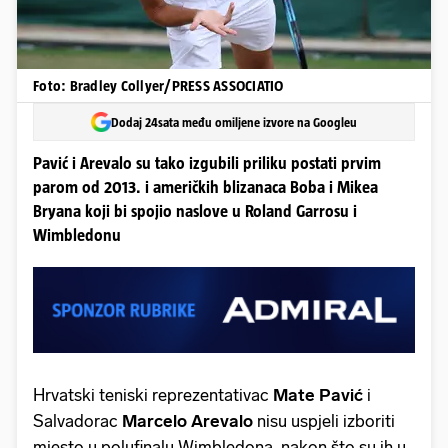
Foto: Bradley Collyer/PRESS ASSOCIATIO
Dodaj 24sata među omiljene izvore na Googleu
Pavić i Arevalo su tako izgubili priliku postati prvim
parom od 2013. i američkih blizanaca Boba i Mikea
Bryana koji bi spojio naslove u Roland Garrosu i
Wimbledonu
Hrvatski teniski reprezentativac
Mate Pavić
i
Salvadorac
Marcelo Arevalo
nisu uspjeli izboriti
mjesto u polufinalu Wimbledona, nakon što su ih u