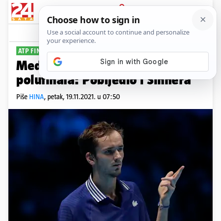
PRIJAVA
Sport
Komentari
0
ATP FINALS
Medvjedev bez poraza došao do
polufinala: Pobijedio i Sinnera
Piše
HINA
,
petak, 19.11.2021. u 07:50