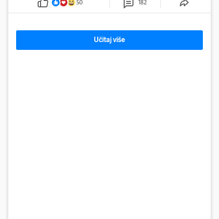
50
182
Učitaj više