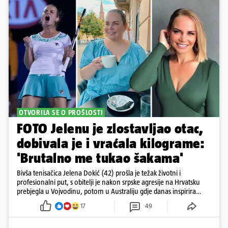
OTVORILA SE O PROŠLOSTI
FOTO Jelenu je zlostavljao otac,
dobivala je i vraćala kilograme:
'Brutalno me tukao šakama'
Bivša tenisačica Jelena Dokić (42) prošla je težak životni i
profesionalni put, s obitelji je nakon srpske agresije na Hrvatsku
prebjegla u Vojvodinu, potom u Australiju gdje danas inspirira
mnoge
17
49