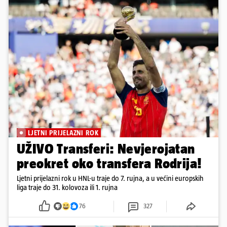
LJETNI PRIJELAZNI ROK
UŽIVO Transferi: Nevjerojatan
preokret oko transfera Rodrija!
Ljetni prijelazni rok u HNL-u traje do 7. rujna, a u većini europskih
liga traje do 31. kolovoza ili 1. rujna
76
327