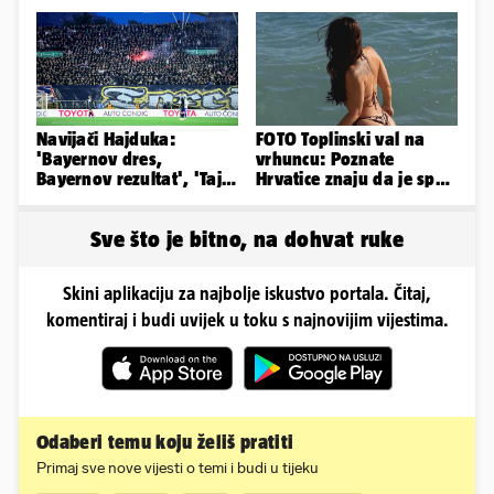
prepolovio, čovjek
Odselila je iz Hrvatske, a
poginuo
ovako sad izgleda
Navijači Hajduka:
FOTO Toplinski val na
'Bayernov dres,
vrhuncu: Poznate
Bayernov rezultat', 'Taj
Hrvatice znaju da je spas
igrač je sjajan, igra kao
u minijaturnom bikiniju
Perišić'
Sve što je bitno, na dohvat ruke
Skini aplikaciju za najbolje iskustvo portala. Čitaj,
komentiraj i budi uvijek u toku s najnovijim vijestima.
Odaberi temu koju želiš pratiti
Primaj sve nove vijesti o temi i budi u tijeku