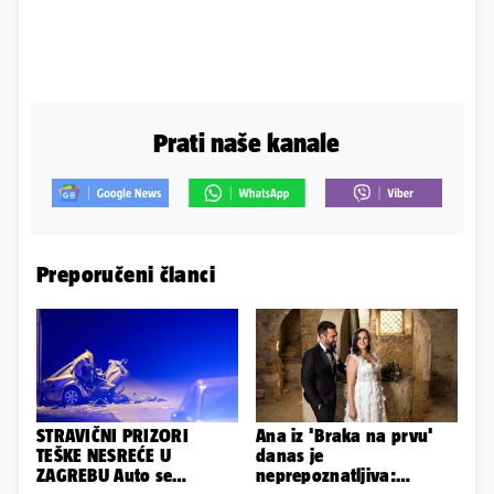
Prati naše kanale
Preporučeni članci
STRAVIČNI PRIZORI
Ana iz 'Braka na prvu'
TEŠKE NESREĆE U
danas je
ZAGREBU Auto se
neprepoznatljiva: