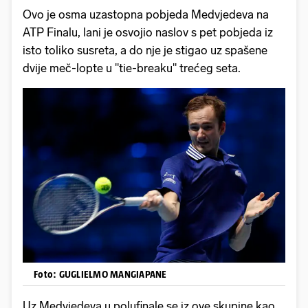
Ovo je osma uzastopna pobjeda Medvjedeva na
ATP Finalu, lani je osvojio naslov s pet pobjeda iz
isto toliko susreta, a do nje je stigao uz spašene
dvije meč-lopte u "tie-breaku" trećeg seta.
Foto: GUGLIELMO MANGIAPANE
Uz Medvjedeva u polufinale se iz ove skupine kao