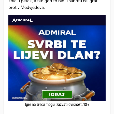
kola u petak, a tko god to bio u subotu će igrati
protiv Medvjedeva.
Igre na sreću mogu izazvati ovisnost. 18+