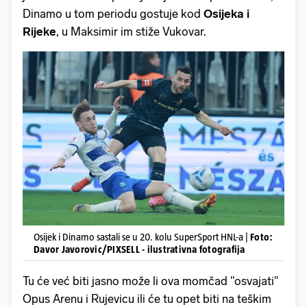
Dinamo u tom periodu gostuje kod
Osijeka i
Rijeke
, u Maksimir im stiže Vukovar.
Osijek i Dinamo sastali se u 20. kolu SuperSport HNL-a |
Foto:
Davor Javorovic/PIXSELL - ilustrativna fotografija
Tu će već biti jasno može li ova momčad "osvajati"
Opus Arenu i Rujevicu ili će tu opet biti na teškim