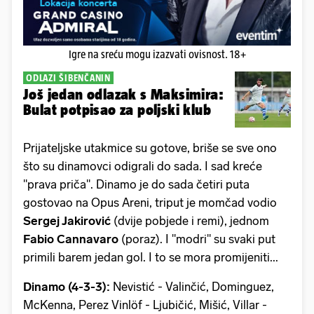
Igre na sreću mogu izazvati ovisnost. 18+
ODLAZI ŠIBENČANIN
Još jedan odlazak s Maksimira:
Bulat potpisao za poljski klub
Prijateljske utakmice su gotove, briše se sve ono
što su dinamovci odigrali do sada. I sad kreće
"prava priča". Dinamo je do sada četiri puta
gostovao na Opus Areni, triput je momčad vodio
Sergej Jakirović
(dvije pobjede i remi), jednom
Fabio Cannavaro
(poraz). I "modri" su svaki put
primili barem jedan gol. I to se mora promijeniti...
Dinamo (4-3-3):
Nevistić - Valinčić, Dominguez,
McKenna, Perez Vinlöf - Ljubičić, Mišić, Villar -