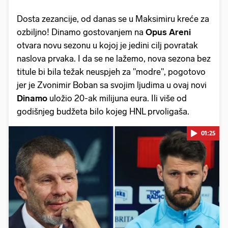
Dosta zezancije, od danas se u Maksimiru kreće za
ozbiljno! Dinamo gostovanjem na
Opus Areni
otvara novu sezonu u kojoj je jedini cilj povratak
naslova prvaka. I da se ne lažemo, nova sezona bez
titule bi bila težak neuspjeh za "modre", pogotovo
jer je Zvonimir Boban sa svojim ljudima u ovaj novi
Dinamo
uložio 20-ak milijuna eura. Ili više od
godišnjeg budžeta bilo kojeg HNL prvoligaša.
01:25
Pokretanje videa...