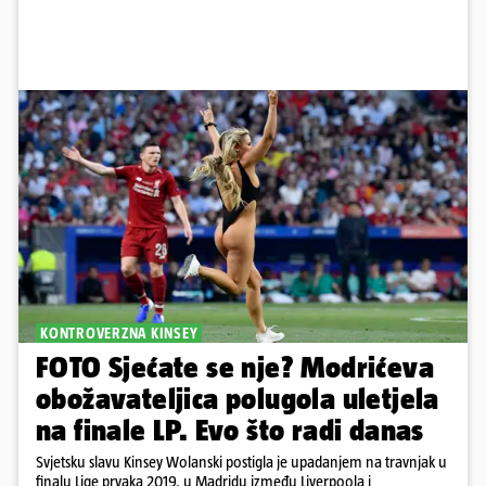
KONTROVERZNA KINSEY
FOTO Sjećate se nje? Modrićeva
obožavateljica polugola uletjela
na finale LP. Evo što radi danas
Svjetsku slavu Kinsey Wolanski postigla je upadanjem na travnjak u
finalu Lige prvaka 2019. u Madridu između Liverpoola i