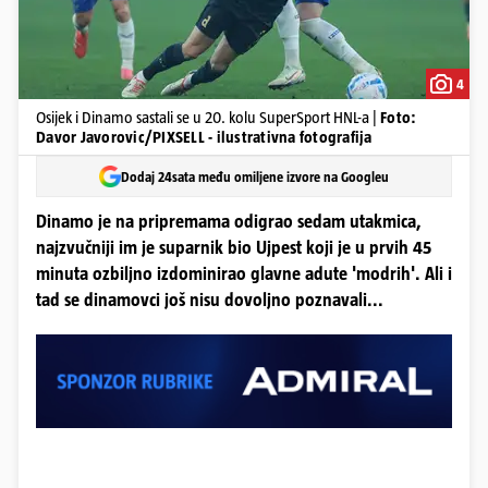
4
Osijek i Dinamo sastali se u 20. kolu SuperSport HNL-a |
Foto:
Davor Javorovic/PIXSELL - ilustrativna fotografija
Dodaj 24sata među omiljene izvore na Googleu
Dinamo je na pripremama odigrao sedam utakmica,
najzvučniji im je suparnik bio Ujpest koji je u prvih 45
minuta ozbiljno izdominirao glavne adute 'modrih'. Ali i
tad se dinamovci još nisu dovoljno poznavali...