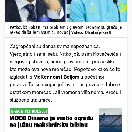
Petković: Boban ima problem s glavom. Jednom suigraču je
rekao da šaljem Mamiću novac
| Video: 24sata/pixsell
Zagrepčani su danas svima nepoznanica.
Vjerojatno i sami sebi. Nitko još, osim Kovačevića i
njegovog stožera, nema pravi dojam, pravu sliku
što može ova nova momčad. Pogotovo kako će to
izgledati s
McKennom i Beljom
u početnoj
postavi. Taj se dvojac još uvijek ne poznaje dobro s
ostatkom momčadi, ali vremena više nema. Kreću i
službene utakmice.
NAKON PET MJESECI
VIDEO Dinamo je vratio ogradu
na južnu maksimirsku tribinu