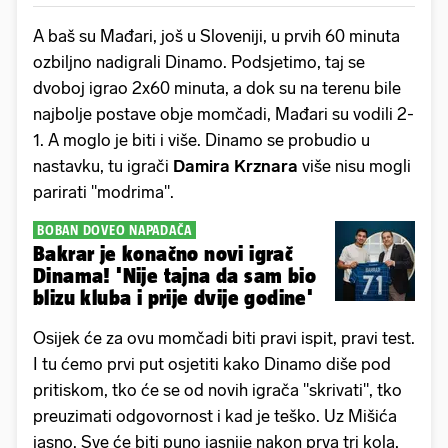
A baš su Mađari, još u Sloveniji, u prvih 60 minuta
ozbiljno nadigrali Dinamo. Podsjetimo, taj se
dvoboj igrao 2x60 minuta, a dok su na terenu bile
najbolje postave obje momčadi, Mađari su vodili 2-
1. A moglo je biti i više. Dinamo se probudio u
nastavku, tu igrači
Damira Krznara
više nisu mogli
parirati "modrima".
BOBAN DOVEO NAPADAČA
Bakrar je konačno novi igrač
Dinama! 'Nije tajna da sam bio
blizu kluba i prije dvije godine'
Osijek će za ovu momčadi biti pravi ispit, pravi test.
I tu ćemo prvi put osjetiti kako Dinamo diše pod
pritiskom, tko će se od novih igrača "skrivati", tko
preuzimati odgovornost i kad je teško. Uz Mišića
jasno. Sve će biti puno jasnije nakon prva tri kola,