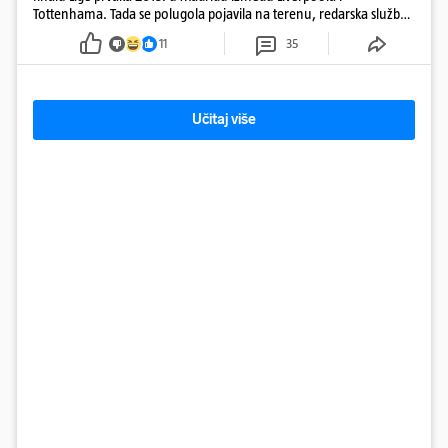
Tottenhama. Tada se polugola pojavila na terenu, redarska služba
ju je lovila po travnjaku, a njezine fotografije obišle su svijet.
11
35
Učitaj više