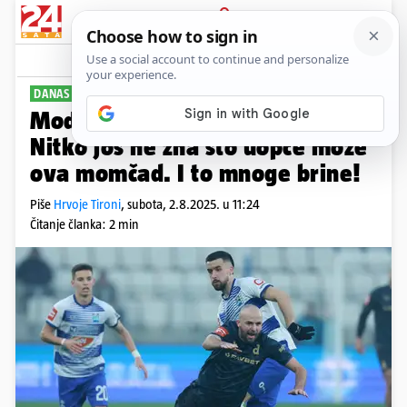
PRIJAVA
Sport
Komentari
38
DANAS U OSIJEKU
Modri kreću po novi naslov:
Nitko još ne zna što uopće može
ova momčad. I to mnoge brine!
Piše
Hrvoje Tironi
,
subota, 2.8.2025. u 11:24
Čitanje članka: 2 min