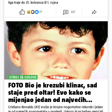
liga traje do 31. kolovoza ili 1. rujna
77
337
STROJ ZA GOLOVE
FOTO Bio je krezubi klinac, sad
staje pred oltar! Evo kako se
mijenjao jedan od najvećih...
Cristiano Ronaldo (41) srušio je brojne nogometne rekorde i jedan
je od najvećih nogometaša u povijesti. Uskoro bi se trebao vjenčati