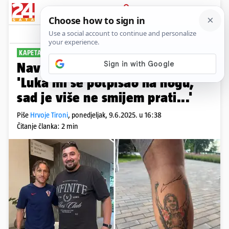
PRIJAVA
Sport
Komentari
55
KAPETAN ODUŠEVIO NAVIJAČA
PLUS+
Navijač nosi Modrića na sebi:
'Luka mi se potpisao na nogu,
sad je više ne smijem prati...'
Piše
Hrvoje Tironi
,
ponedjeljak, 9.6.2025. u 16:38
Čitanje članka: 2 min