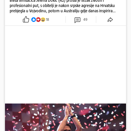
Bivša tenisačica Jelena Dokić (42) prošla je težak životni i
profesionalni put, s obitelji je nakon srpske agresije na Hrvatsku
prebjegla u Vojvodinu, potom u Australiju gdje danas inspirira
mnoge
18
49