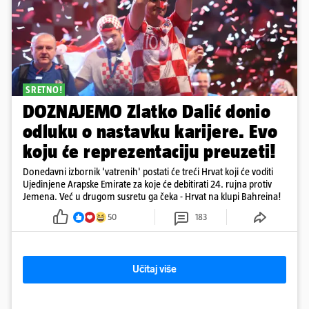
SRETNO!
DOZNAJEMO Zlatko Dalić donio
odluku o nastavku karijere. Evo
koju će reprezentaciju preuzeti!
Donedavni izbornik 'vatrenih' postati će treći Hrvat koji će voditi
Ujedinjene Arapske Emirate za koje će debitirati 24. rujna protiv
Jemena. Već u drugom susretu ga čeka - Hrvat na klupi Bahreina!
50
183
Učitaj više