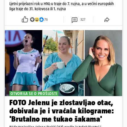
Ljetni prijelazni rok u HNL-u traje do 7. rujna, a u većini europskih
liga traje do 31. kolovoza ili 1. rujna
76
327
OTVORILA SE O PROŠLOSTI
FOTO Jelenu je zlostavljao otac,
dobivala je i vraćala kilograme:
'Brutalno me tukao šakama'