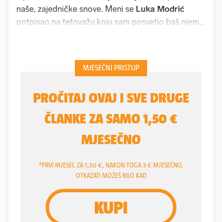
naše, zajedničke snove. Meni se
Luka Modrić
potpisao na tetovažu koju sam posvetio baš njemu,
najvećem hrvatskom sportašu svih vremena, a moj
David
(9) zauvijek će imati fotografiju s Realovim
veznjakom, govori nam
Stefan Nikić
(35), veliki
navijač "vatrenih" i Modrićev obožavatelj.