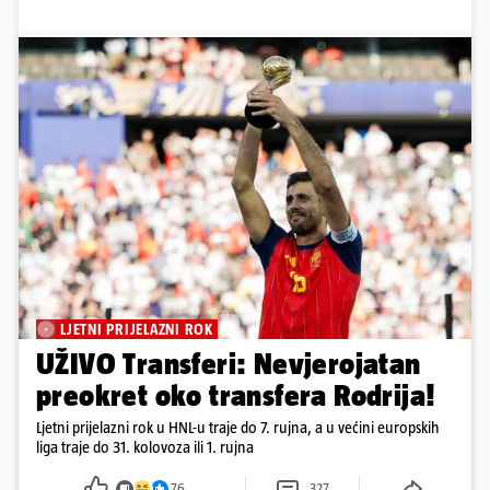
LJETNI PRIJELAZNI ROK
UŽIVO Transferi: Nevjerojatan
preokret oko transfera Rodrija!
Ljetni prijelazni rok u HNL-u traje do 7. rujna, a u većini europskih
liga traje do 31. kolovoza ili 1. rujna
76
327