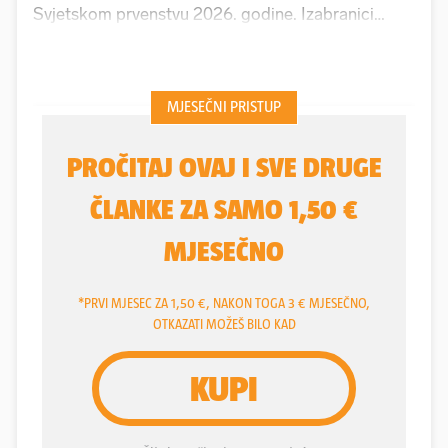
Svjetskom prvenstvu 2026. godine. Izabranici
Zlatka Dalića prvo će 5. rujna gostovati na Farskim
Otocima, a onda tri dana kasnije na Maksimiru
dočekati Roberta Prosinečkog i Crnu Goru.
Situacija je jasna, "vatreni" su s dvije lipanjske
pobjede (Gibraltar 7-0, Češka 5-1) napravili veliki
korak prema Mundijalu, a sad te ambicije treba
potvrditi s novih šest bodova. I onda bi Hrvatska
već jednom nogom bila u SAD-u.