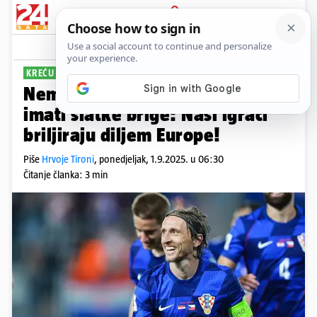
PRIJAVA
Sport
Komentari
7
KREĆU RUJANSKE OBVEZE
PLUS+
Nema Kove i Joška, ali Dalić će
imati slatke brige: Naši igrači
briljiraju diljem Europe!
Piše
Hrvoje Tironi
,
ponedjeljak, 1.9.2025. u 06:30
Čitanje članka: 3 min