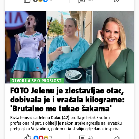
OTVORILA SE O PROŠLOSTI
FOTO Jelenu je zlostavljao otac,
dobivala je i vraćala kilograme:
'Brutalno me tukao šakama'
Bivša tenisačica Jelena Dokić (42) prošla je težak životni i
profesionalni put, s obitelji je nakon srpske agresije na Hrvatsku
prebjegla u Vojvodinu, potom u Australiju gdje danas inspirira
mnoge
17
49