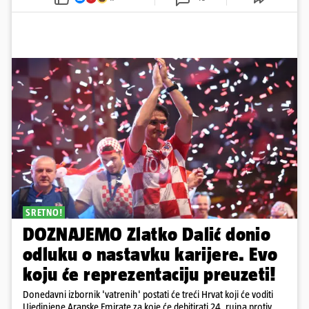
SRETNO!
DOZNAJEMO Zlatko Dalić donio
odluku o nastavku karijere. Evo
koju će reprezentaciju preuzeti!
Donedavni izbornik 'vatrenih' postati će treći Hrvat koji će voditi
Ujedinjene Arapske Emirate za koje će debitirati 24. rujna protiv