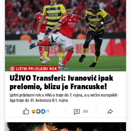
LJETNI PRIJELAZNI ROK
UŽIVO Transferi: Ivanović ipak
prelomio, blizu je Francuske!
Ljetni prijelazni rok u HNL-u traje do 7. rujna, a u većini europskih
liga traje do 31. kolovoza ili 1. rujna
77
335