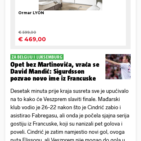
ZA BELGIJU I LUKSEMBURG
Opet bez Martinovića, vraća se
David Mandić: Sigurdsson
pozvao novo ime iz Francuske
Desetak minuta prije kraja susreta sve je upućivalo
na to kako će Veszprem slaviti finale. Mađarski
klub vodio je 26-22 nakon što je Cindrić zabio i
asistirao Fabregasu, ali onda je počela sjajna serija
gostiju iz Francuske, koji su nanizali pet golova i
poveli. Cindrić je zatim namjestio novi gol, ovoga
puta Elissonu, ali Veszprem nije mogao do gola u