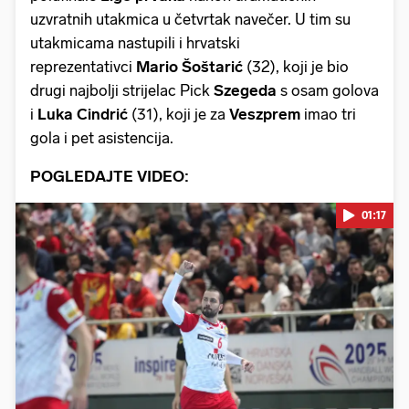
uzvratnih utakmica u četvrtak navečer. U tim su
utakmicama nastupili i hrvatski
reprezentativci
Mario Šoštarić
(32), koji je bio
drugi najbolji strijelac Pick
Szegeda
s osam golova
i
Luka Cindrić
(31), koji je za
Veszprem
imao tri
gola i pet asistencija.
POGLEDAJTE VIDEO:
01:17
Pokretanje videa...