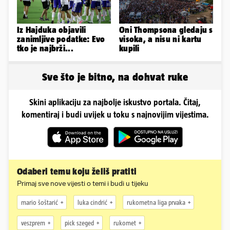
Iz Hajduka objavili
Oni Thompsona gledaju s
zanimljive podatke: Evo
visoka, a nisu ni kartu
tko je najbrži...
kupili
Sve što je bitno, na dohvat ruke
Skini aplikaciju za najbolje iskustvo portala. Čitaj,
komentiraj i budi uvijek u toku s najnovijim vijestima.
Odaberi temu koju želiš pratiti
Primaj sve nove vijesti o temi i budi u tijeku
mario šoštarić
luka cindrić
rukometna liga prvaka
veszprem
pick szeged
rukomet