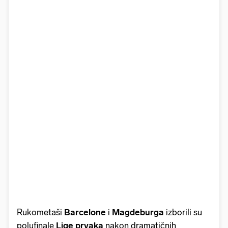
Rukometaši
Barcelone
i
Magdeburga
izborili su
polufinale
Lige prvaka
nakon dramatičnih