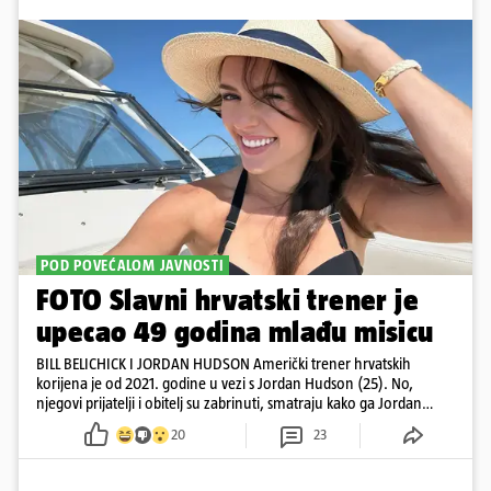
POD POVEĆALOM JAVNOSTI
FOTO Slavni hrvatski trener je
upecao 49 godina mlađu misicu
BILL BELICHICK I JORDAN HUDSON Američki trener hrvatskih
korijena je od 2021. godine u vezi s Jordan Hudson (25). No,
njegovi prijatelji i obitelj su zabrinuti, smatraju kako ga Jordan
kontrolira
20
23