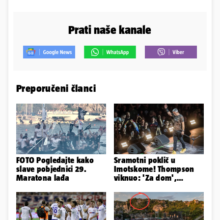
Prati naše kanale
Preporučeni članci
FOTO Pogledajte kako
Sramotni poklič u
slave pobjednici 29.
Imotskome! Thompson
Maratona lađa
viknuo: 'Za dom',
publika odgovorila:
'Spremni'