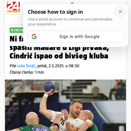
PRIJAVA
Sport
Komentari
0
RUKOMETNA LIGA PRVAKA
Ni fantastičan Hrvat nije mogao
spasiti Mađare u Ligi prvaka,
Cindrić ispao od bivšeg kluba
Piše
Luka Tunjić
,
petak, 2.5.2025. u 08:50
Čitanje članka: 1 min