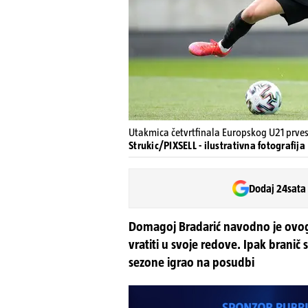
Utakmica četvrtfinala Europskog U21 prves
Strukic/PIXSELL - ilustrativna fotografija
Dodaj 24sata
Domagoj Bradarić navodno je ovog l
vratiti u svoje redove. Ipak branič
sezone igrao na posudbi