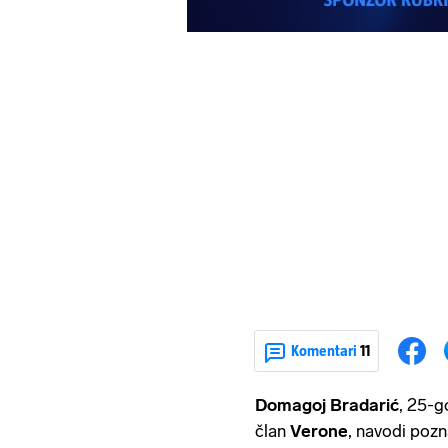
Komentari
11
Domagoj Bradarić
, 25-go
član
Verone
, navodi pozn