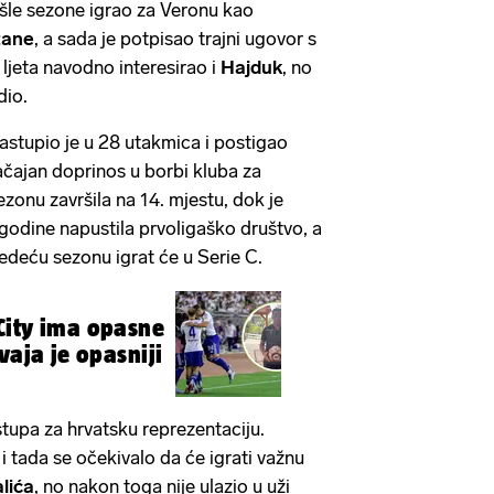
ošle sezone igrao za Veronu kao
tane
, a sada je potpisao trajni ugovor s
ljeta navodno interesirao i
Hajduk
, no
dio.
nastupio je u 28 utakmica i postigao
čajan doprinos u borbi kluba za
ezonu završila na 14. mjestu, dok je
e godine napustila prvoligaško društvo, a
ljedeću sezonu igrat će u Serie C.
City ima opasne
vaja je opasniji
stupa za hrvatsku reprezentaciju.
i tada se očekivalo da će igrati važnu
lića
, no nakon toga nije ulazio u uži