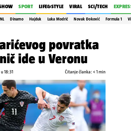
SHOW
SPORT
LIFE&STYLE
VIRAL
SCI/TECH
EXPRES
NL
Dinamo
Hajduk
Luka Modrić
Novak Đoković
Formula 1
V
arićevog povratka
nič ide u Veronu
 u 18:31
Čitanje članka: < 1 min