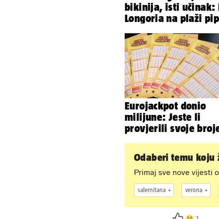
bikinija, isti učinak:
Longoria na plaži pi
svoje zanosne oblin
Eurojackpot donio
milijune: Jeste li
provjerili svoje broj
Odaberi temu koju ž
Primaj sve nove vijesti o
salernitana
verona
2