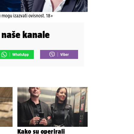
u mogu izazvati ovisnost. 18+
i naše kanale
Kako su operirali