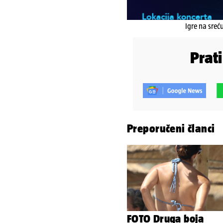
Igre na sreć
Prat
Preporučeni članci
FOTO Druga boja