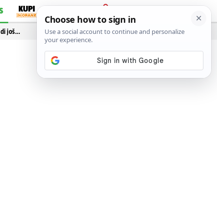
S
PRIJAVA
idi još…