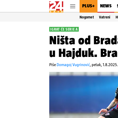
PLUS+
NEWS
Nogomet
Vatreni
H
IGRAT ĆE SERIE A
Ništa od Brad
u Hajduk. Bra
Piše
Domagoj Vugrinović
,
petak, 1.8.2025.