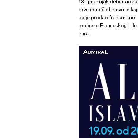
18-godišnjak debitirao za 
prvu momčad nosio je ka
ga je prodao francuskom
godine u Francuskoj, Lille
eura.