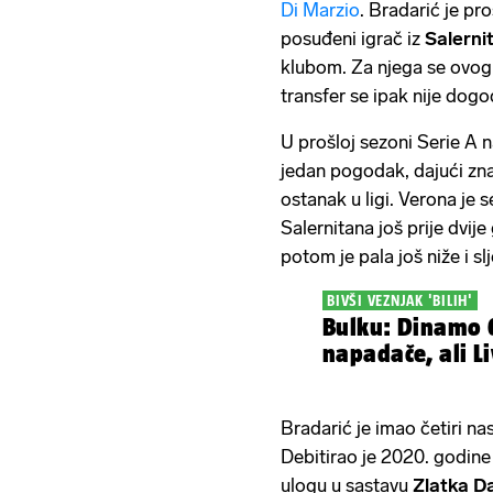
Di Marzio
. Bradarić je pr
posuđeni igrač iz
Salerni
klubom. Za njega se ovog 
transfer se ipak nije dogo
U prošloj sezoni Serie A 
jedan pogodak, dajući zna
ostanak u ligi. Verona je s
Salernitana još prije dvij
potom je pala još niže i s
BIVŠI VEZNJAK 'BILIH'
Bulku: Dinamo 
napadače, ali Li
Bradarić je imao četiri na
Debitirao je 2020. godine 
ulogu u sastavu
Zlatka
Da