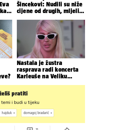
 Eva
Šincekovi: Nudili su niže
pkala
cijene od drugih, mljeli
e
su otpad pa zakapali...
Nastala je žustra
rasprava radi koncerta
eve?
Karleuše na Veliku
Gospu, oglasili se i
organizatori
eliš pratiti
 temi i budi u tijeku
hajduk
domagoj bradarić
11