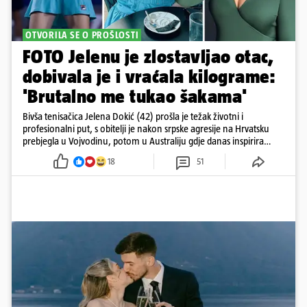
OTVORILA SE O PROŠLOSTI
FOTO Jelenu je zlostavljao otac,
dobivala je i vraćala kilograme:
'Brutalno me tukao šakama'
Bivša tenisačica Jelena Dokić (42) prošla je težak životni i
profesionalni put, s obitelji je nakon srpske agresije na Hrvatsku
prebjegla u Vojvodinu, potom u Australiju gdje danas inspirira
mnoge
18
51