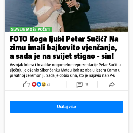
SLAVLJE MOŽE POČETI
FOTO Koga ljubi Petar Sučić? Na
zimu imali bajkovito vjenčanje,
a sada je na svijet stigao - sin!
Veznjak Intera i hrvatske nogometne reprezentacije Petar Sučić u
siječnju je oženio Šibenčanku Mateu Rak uz obalu jezera Como u
privatnoj ceremoniji. Sada je dobio sina, što je najavio na SP-u
23
11
Učitaj više