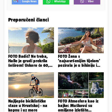
Preporučeni članci
FOTO Badić? Ne treba,
FOTO Žena s
Halle je grudi prekrila
'najsavršenijim tijelom'
šeširom! Uskoro će 60,
pozirala je u bikiniju i
ljetuje u golim izdanjima
pokazala svoje bujne
obline...
Najljepše biciklističke
FOTO Atmosfera kao iz
staze u Hrvatskoj - na
bajke: Muškovci su
kopnu i uz more
omiljeno izletište