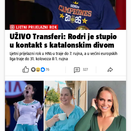
LJETNI PRIJELAZNI ROK
UŽIVO Transferi: Rodri je stupio
u kontakt s katalonskim divom
Ljetni prijelazni rok u HNL-u traje do 7. rujna, a u većini europskih
liga traje do 31. kolovoza ili 1. rujna
76
327