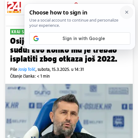
PRIJAVA
Sport
Komentari
20
KRAJ SAGE
Osijek se nagodio s Bjelicom na
sudu! Evo koliko mu je trebao
isplatiti zbog otkaza još 2022.
Piše
Josip Tolić
,
subota, 15.3.2025. u 14:31
Čitanje članka: < 1 min