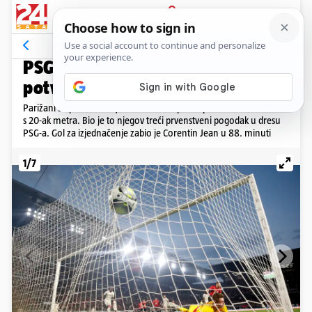
PRIJAVA
Galerija
Komentari
3
VIDEO: ZABIO MESSI
PSG remijem protiv Lensa
potvrdio deseti naslov prvaka
Parižani su preko Messija u 68. minuti poveli prekrasnim udarcem
s 20-ak metra. Bio je to njegov treći prvenstveni pogodak u dresu
PSG-a. Gol za izjednačenje zabio je Corentin Jean u 88. minuti
1/7