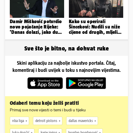
Damir Mišković potvrdio
Kako su operirali
novo pojačanje Rijeke:
Šincekovi: Nudili su niže
'Danas dolazi, jako dugo
cijene od drugih, mljeli
smo ga skautirali'
su otpad pa zakapali...
Sve što je bitno, na dohvat ruke
Skini aplikaciju za najbolje iskustvo portala. Čitaj,
komentiraj i budi uvijek u toku s najnovijim vijestima.
Odaberi temu koju želiš pratiti
Primaj sve nove vijesti o temi i budi u tijeku
nba liga
detroit pistons
dallas mavericks
luka dončić
kyrie irving
bogdan bogdanović