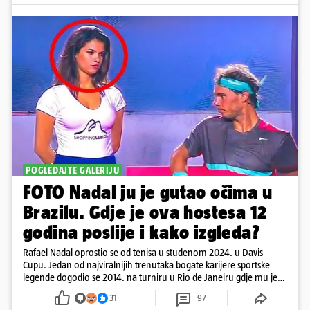
POGLEDAJTE GALERIJU
FOTO Nadal ju je gutao očima u
Brazilu. Gdje je ova hostesa 12
godina poslije i kako izgleda?
Rafael Nadal oprostio se od tenisa u studenom 2024. u Davis
Cupu. Jedan od najviralnijih trenutaka bogate karijere sportske
legende dogodio se 2014. na turniru u Rio de Janeiru gdje mu je
pažnju odvlačila ljepotica iza klupe
31
97