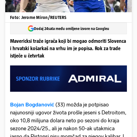
Foto: Jerome Miron/REUTERS
Dodaj 24sata među omiljene izvore na Googleu
Mavericksi traže igrača koji bi mogao odmoriti Slovenca
i hrvatski košarkaš na vrhu im je popisa. Rok za trade
istječe u četvrtak
Bojan Bogdanović
(33) možda je potpisao
najunosniji ugovor života prošle jeseni s Detroitom,
oko 10,8 milijuna dolara neto po sezoni do kraja
sezone 2024/25., ali je nakon 50-ak utakmica
jasno da Pistonsi nisu momčad za njegov kalibar. I