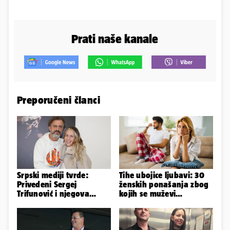
Prati naše kanale
Preporučeni članci
Srpski mediji tvrde:
Tihe ubojice ljubavi: 30
Privedeni Sergej
ženskih ponašanja zbog
Trifunović i njegova
kojih se muževi
supruga, izazvali su
emocionalno distanciraju
incident