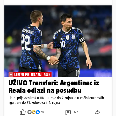
LJETNI PRIJELAZNI ROK
UŽIVO Transferi: Argentinac iz
Reala odlazi na posudbu
Ljetni prijelazni rok u HNL-u traje do 7. rujna, a u većini europskih
liga traje do 31. kolovoza ili 1. rujna
78
327