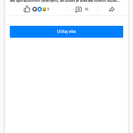
sve sporazumnim rješenjem, ali Goltes je šokirala novom tužbom
u Sloveniji
9
36
Učitaj više