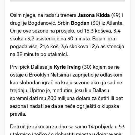
Osim njega, na radaru trenera
Jasona Kidda
(49) i
drugi je Bogdanović, Srbin
Bogdan
(30) iz Atlante.
On je ove sezone na prosjeku od 15,3 koševa, 3,4
skoka i 3,2 asistencije na 30 minuta. Bojan igra i
pogađa više, 21,4 koš, 3,6 skokova i 2,6 asistencija
na 32 minute po utakmici.
Prvi pick Dallasa je
Kyrie Irving
(30) kojem se ne
ostaje u Brooklyn Netsima i zaprijetio je odlaskom
kao slobodan igrač na kraju sezone ako ga sad ne
trejdaju. Upitno je, međutim, jesu li u Dallasu
spremni dati mu 200 milijuna dolara za četiri ili pet
sezona i nadati se da se neće ogriješiti o klupska
pravila.
Detroit je zakucan za dno sa samo 14 pobjeda u 53
utakmice i teško će dohvatiti mjesta u doigravanju,