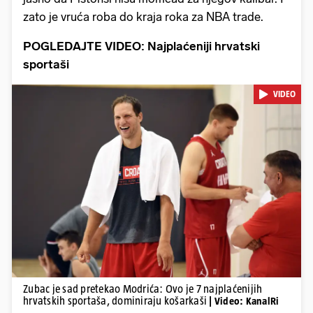
zato je vruća roba do kraja roka za NBA trade.
POGLEDAJTE VIDEO: Najplaćeniji hrvatski
sportaši
VIDEO
Pokretanje videa...
Zubac je sad pretekao Modrića: Ovo je 7 najplaćenijih
hrvatskih sportaša, dominiraju košarkaši
| Video: KanalRi