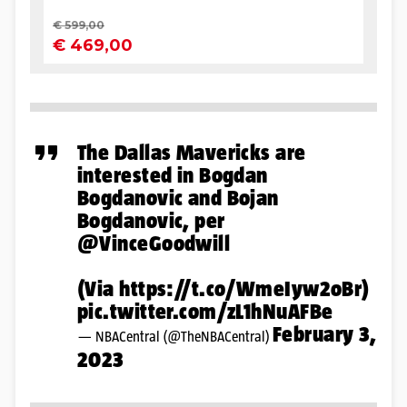
The Dallas Mavericks are
interested in Bogdan
Bogdanovic and Bojan
Bogdanovic, per
@VinceGoodwill
(Via
https://t.co/WmeIyw2oBr
)
pic.twitter.com/zL1hNuAFBe
February 3,
— NBACentral (@TheNBACentral)
2023