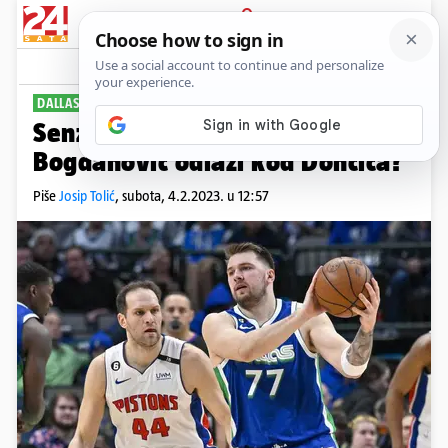
PRIJAVA
Sport
Komentari
4
DALLAS GA ŽELI
Senzacionalan trade na vidiku:
Bogdanović odlazi kod Dončića?
Piše
Josip Tolić
,
subota, 4.2.2023. u 12:57