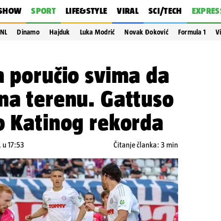
SHOW
SPORT
LIFE&STYLE
VIRAL
SCI/TECH
EXPRES
NL
Dinamo
Hajduk
Luka Modrić
Novak Đoković
Formula 1
V
a poručio svima da
na terenu. Gattuso
o Katinog rekorda
 u 17:53
Čitanje članka: 3 min