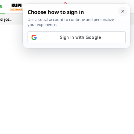
S
PRIJAVA
idi još…