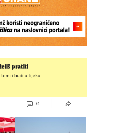
eliš pratiti
 temi i budi u tijeku
34