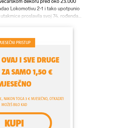
svečarskom dekoru pred oko 23.000
ladao Lokomotivu 2-1 i tako upotpunio
i utakmice proslavila svoj 74. rođendan.
 ni spustiti koreografiju i ispaliti
a novu erupciju oduševljenja donio im je
ja, koji je nakon kornera Ivana Rakitića
 gol glavom. I to na sjevernoj strani,
vane Torcide.