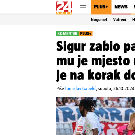
PLUS+
NEWS
Nogomet
Vatreni
H
KOMENTAR
PLUS+
Sigur zabio p
mu je mjesto 
je na korak d
Piše
Tomislav Gabelić
,
subota, 26.10.2024.