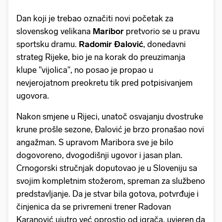
Dan koji je trebao označiti novi početak za
slovenskog velikana
Maribor
pretvorio se u pravu
sportsku dramu.
Radomir Đalović
, donedavni
strateg Rijeke, bio je na korak do preuzimanja
klupe "vijolica", no posao je propao u
nevjerojatnom preokretu tik pred potpisivanjem
ugovora.
Nakon smjene u Rijeci, unatoč osvajanju dvostruke
krune prošle sezone, Đalović je brzo pronašao novi
angažman. S upravom Maribora sve je bilo
dogovoreno, dvogodišnji ugovor i jasan plan.
Crnogorski stručnjak doputovao je u Sloveniju sa
svojim kompletnim stožerom, spreman za službeno
predstavljanje. Da je stvar bila gotova, potvrđuje i
činjenica da se privremeni trener Radovan
Karanović ujutro već oprostio od igrača, uvjeren da