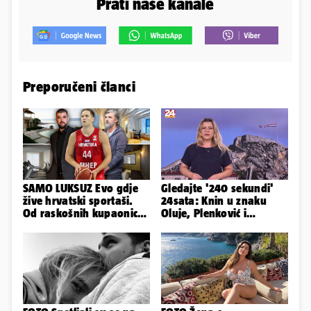
Prati naše kanale
Preporučeni članci
SAMO LUKSUZ Evo gdje
Gledajte '240 sekundi'
žive hrvatski sportaši.
24sata: Knin u znaku
Od raskošnih kupaonica
Oluje, Plenković i
pa do privatnog kina
Milanović se ignorirali...