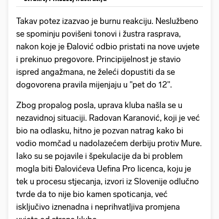
Takav potez izazvao je burnu reakciju. Neslužbeno
se spominju povišeni tonovi i žustra rasprava,
nakon koje je Đalović odbio pristati na nove uvjete
i prekinuo pregovore. Principijelnost je stavio
ispred angažmana, ne želeći dopustiti da se
dogovorena pravila mijenjaju u "pet do 12".
Zbog propalog posla, uprava kluba našla se u
nezavidnoj situaciji. Radovan Karanović, koji je već
bio na odlasku, hitno je pozvan natrag kako bi
vodio momčad u nadolazećem derbiju protiv Mure.
Iako su se pojavile i špekulacije da bi problem
mogla biti Đalovićeva Uefina Pro licenca, koju je
tek u procesu stjecanja, izvori iz Slovenije odlučno
tvrde da to nije bio kamen spoticanja, već
isključivo iznenadna i neprihvatljiva promjena