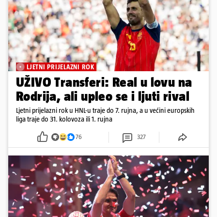
LJETNI PRIJELAZNI ROK
UŽIVO Transferi: Real u lovu na
Rodrija, ali upleo se i ljuti rival
Ljetni prijelazni rok u HNL-u traje do 7. rujna, a u većini europskih
liga traje do 31. kolovoza ili 1. rujna
76
327