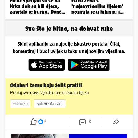
FOTO Spetljali su se na
FOTO Žena s
Krku dok su bili djeca,
'najsavršenijim tijelom'
završilo je burno. Dončić
pozirala je u bikiniju i
i Anamaria u novoj fazi
pokazala svoje bujne
obline...
Sve što je bitno, na dohvat ruke
Skini aplikaciju za najbolje iskustvo portala. Čitaj,
komentiraj i budi uvijek u toku s najnovijim vijestima.
Odaberi temu koju želiš pratiti
Primaj sve nove vijesti o temi i budi u tijeku
maribor
radomir đalović
2
8