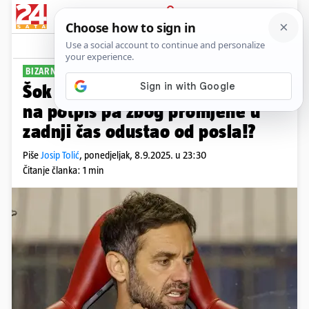
PRIJAVA
Sport
Komentari
8
BIZARNA SITUACIJA
Šok u Mariboru: Đalović stigao
na potpis pa zbog promjene u
zadnji čas odustao od posla!?
Piše
Josip Tolić
,
ponedjeljak, 8.9.2025. u 23:30
Čitanje članka: 1 min