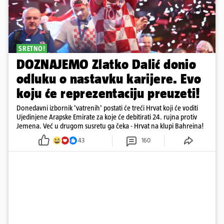
SRETNO!
DOZNAJEMO Zlatko Dalić donio
odluku o nastavku karijere. Evo
koju će reprezentaciju preuzeti!
Donedavni izbornik 'vatrenih' postati će treći Hrvat koji će voditi
Ujedinjene Arapske Emirate za koje će debitirati 24. rujna protiv
Jemena. Već u drugom susretu ga čeka - Hrvat na klupi Bahreina!
43
160