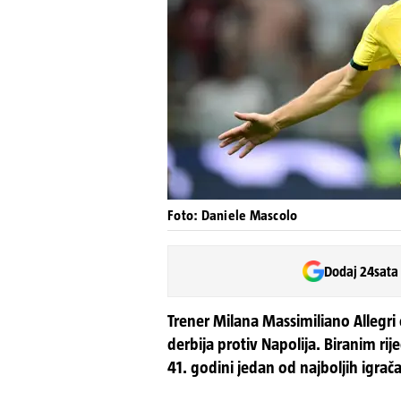
Foto: Daniele Mascolo
Dodaj 24sata
Trener Milana Massimiliano Allegri 
derbija protiv Napolija. Biranim ri
41. godini jedan od najboljih igrač