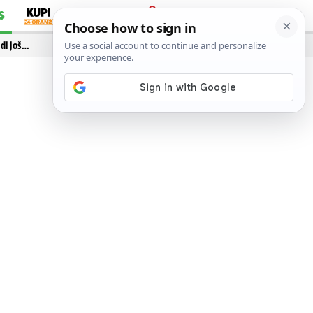
S
PRIJAVA
idi još…