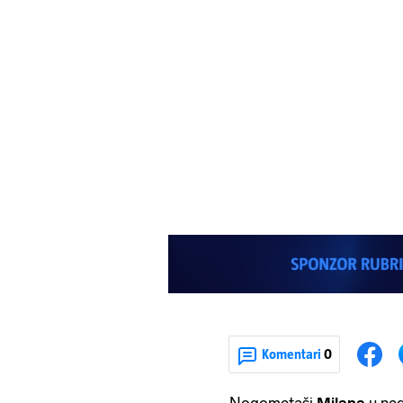
Komentari
0
Nogometaši
Milana
u ne