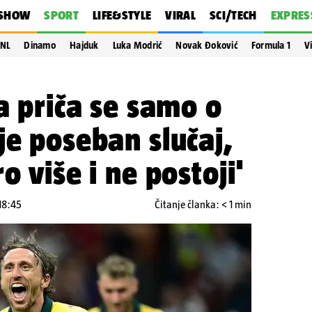
SHOW
SPORT
LIFE&STYLE
VIRAL
SCI/TECH
EXPRES
NL
Dinamo
Hajduk
Luka Modrić
Novak Đoković
Formula 1
V
 a priča se samo o
je poseban slučaj,
o više i ne postoji'
18:45
Čitanje članka: < 1 min