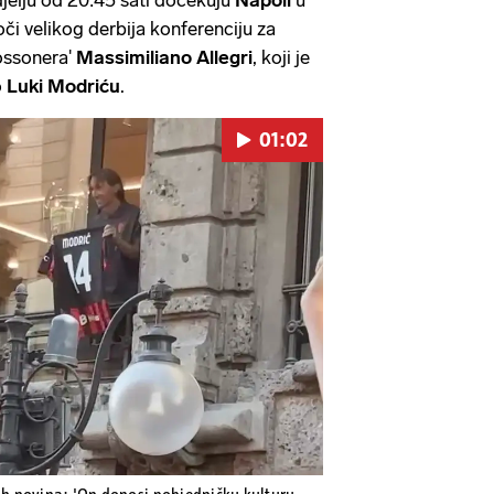
oči velikog derbija konferenciju za
rossonera'
Massimiliano Allegri
, koji je
o
Luki Modriću
.
01:02
Pokretanje videa...