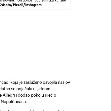
kih novina: 'On donosi pobjedničku kulturu
: 24sata/Pixsell/Instagram
čadi koja je zasluženo osvojila naslov
datno se pojačala u ljetnom
e Allegri i dodao pokoju riječ o
u Napolitanaca: