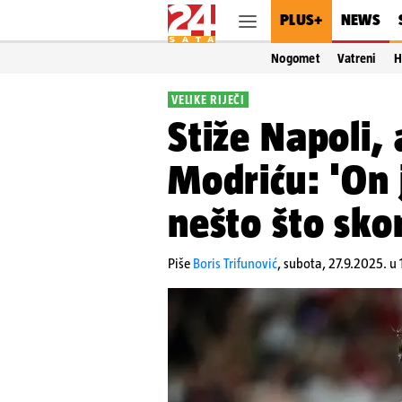
PLUS+
NEWS
Nogomet
Vatreni
H
VELIKE RIJEČI
Stiže Napoli,
Modriću: 'On 
nešto što skor
Piše
Boris Trifunović
,
subota, 27.9.2025. u 