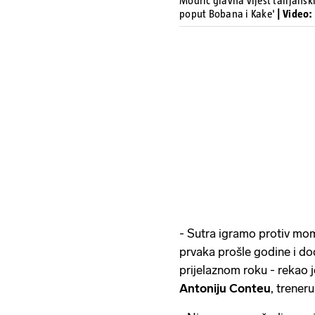
Modrić glavna vijest talijans
poput Bobana i Kake'
| Video
- Sutra igramo protiv mom
prvaka prošle godine i do
prijelaznom roku - rekao j
Antoniju
Conteu
, trener