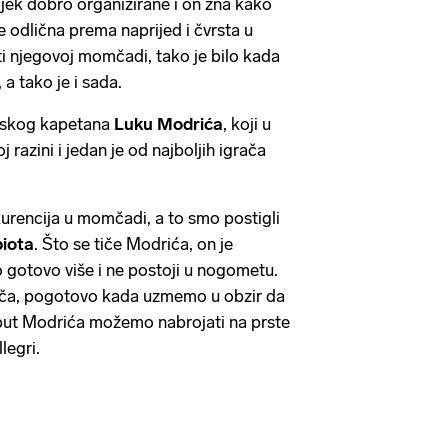
jek dobro organizirane i on zna kako
odlična prema naprijed i čvrsta u
ti njegovoj momčadi, tako je bilo kada
, a tako je i sada.
atskog kapetana
Luku Modrića
, koji u
j razini i jedan je od najboljih igrača
kurencija u momčadi, a to smo postigli
iota
. Što se tiče Modrića, on je
o gotovo više i ne postoji u nogometu.
rača, pogotovo kada uzmemo u obzir da
oput Modrića možemo nabrojati na prste
legri.