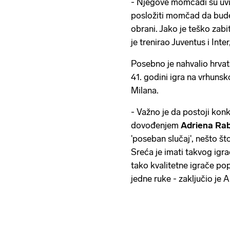
- Njegove momčadi su uvi
posložiti momčad da bude 
obrani. Jako je teško zabi
je trenirao Juventus i Inter
Posebno je nahvalio hrv
41. godini igra na vrhunsko
Milana.
- Važno je da postoji kon
dovođenjem
Adriena Rab
'poseban slučaj', nešto št
Sreća je imati takvog ig
tako kvalitetne igrače p
jedne ruke - zaključio je Al