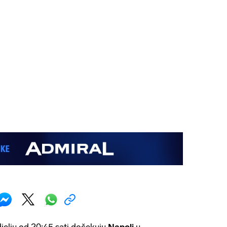
djelju od 20:45 sati dočekuju
Napoli
u