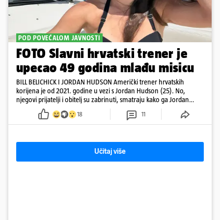
POD POVEĆALOM JAVNOSTI
FOTO Slavni hrvatski trener je
upecao 49 godina mlađu misicu
BILL BELICHICK I JORDAN HUDSON Američki trener hrvatskih
korijena je od 2021. godine u vezi s Jordan Hudson (25). No,
njegovi prijatelji i obitelj su zabrinuti, smatraju kako ga Jordan
kontrolira
18
11
Učitaj više