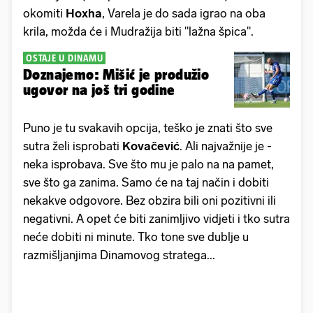
okomiti
Hoxha
, Varela je do sada igrao na oba
krila, možda će i Mudražija biti "lažna špica".
OSTAJE U DINAMU
Doznajemo: Mišić je produžio
ugovor na još tri godine
Puno je tu svakavih opcija, teško je znati što sve
sutra želi isprobati
Kovačević
. Ali najvažnije je -
neka isprobava. Sve što mu je palo na na pamet,
sve što ga zanima. Samo će na taj način i dobiti
nekakve odgovore. Bez obzira bili oni pozitivni ili
negativni. A opet će biti zanimljivo vidjeti i tko sutra
neće dobiti ni minute. Tko tone sve dublje u
razmišljanjima Dinamovog stratega...