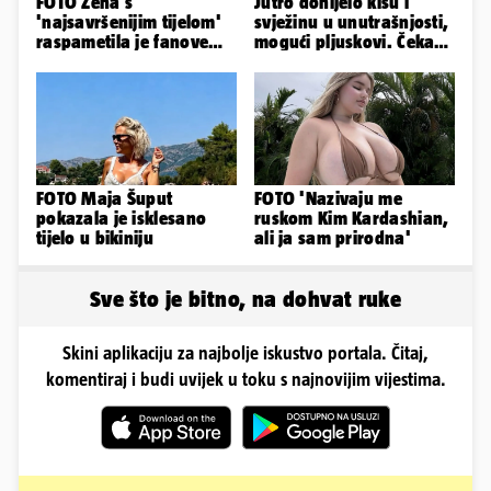
FOTO Žena s
Jutro donijelo kišu i
'najsavršenijim tijelom'
svježinu u unutrašnjosti,
raspametila je fanove
mogući pljuskovi. Čeka
zaigranim fotkama iz
nas vruć dan, bit će do
plićaka
36
FOTO Maja Šuput
FOTO 'Nazivaju me
pokazala je isklesano
ruskom Kim Kardashian,
tijelo u bikiniju
ali ja sam prirodna'
Sve što je bitno, na dohvat ruke
Skini aplikaciju za najbolje iskustvo portala. Čitaj,
komentiraj i budi uvijek u toku s najnovijim vijestima.