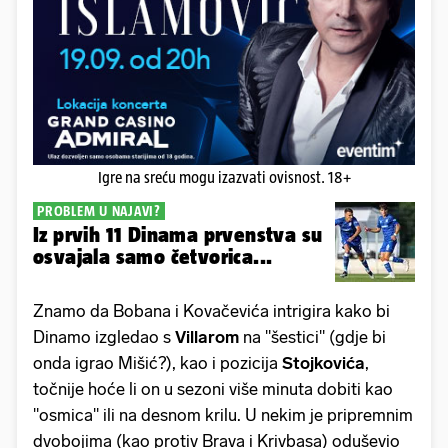
Igre na sreću mogu izazvati ovisnost. 18+
PROBLEM U NAJAVI?
Iz prvih 11 Dinama prvenstva su
osvajala samo četvorica...
Znamo da Bobana i Kovačevića intrigira kako bi
Dinamo izgledao s
Villarom
na "šestici" (gdje bi
onda igrao Mišić?), kao i pozicija
Stojkovića
,
točnije hoće li on u sezoni više minuta dobiti kao
"osmica" ili na desnom krilu. U nekim je pripremnim
dvobojima (kao protiv Brava i Krivbasa) oduševio