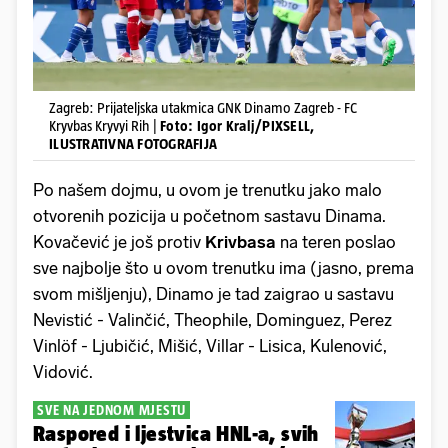
Zagreb: Prijateljska utakmica GNK Dinamo Zagreb - FC
Kryvbas Kryvyi Rih |
Foto: Igor Kralj/PIXSELL,
ILUSTRATIVNA FOTOGRAFIJA
Po našem dojmu, u ovom je trenutku jako malo
otvorenih pozicija u početnom sastavu Dinama.
Kovačević je još protiv
Krivbasa
na teren poslao
sve najbolje što u ovom trenutku ima (jasno, prema
svom mišljenju), Dinamo je tad zaigrao u sastavu
Nevistić - Valinčić, Theophile, Dominguez, Perez
Vinlöf - Ljubičić, Mišić, Villar - Lisica, Kulenović,
Vidović.
SVE NA JEDNOM MJESTU
Raspored i ljestvica HNL-a, svih