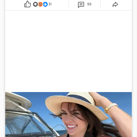
pažnju odvlačila ljepotica iza klupe
31
99