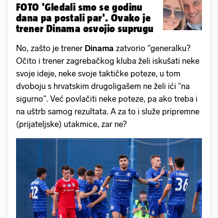
FOTO 'Gledali smo se godinu
dana pa postali par'. Ovako je
trener Dinama osvojio suprugu
No, zašto je trener
Dinama
zatvorio "generalku?
Očito i trener zagrebačkog kluba želi iskušati neke
svoje ideje, neke svoje taktičke poteze, u tom
dvoboju s hrvatskim drugoligašem ne želi ići "na
sigurno". Već povlačiti neke poteze, pa ako treba i
na uštrb samog rezultata. A za to i služe pripremne
(prijateljske) utakmice, zar ne?