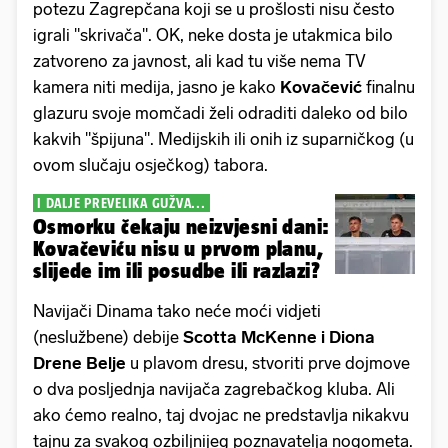
potezu Zagrepčana koji se u prošlosti nisu često
igrali "skrivača". OK, neke dosta je utakmica bilo
zatvoreno za javnost, ali kad tu više nema TV
kamera niti medija, jasno je kako
Kovačević
finalnu
glazuru svoje momčadi želi odraditi daleko od bilo
kakvih "špijuna". Medijskih ili onih iz suparničkog (u
ovom slučaju osječkog) tabora.
I DALJE PREVELIKA GUŽVA...
Osmorku čekaju neizvjesni dani:
Kovačeviću nisu u prvom planu,
slijede im ili posudbe ili razlazi?
Navijači Dinama tako neće moći vidjeti
(neslužbene) debije
Scotta McKenne i Diona
Drene Belje
u plavom dresu, stvoriti prve dojmove
o dva posljednja navijača zagrebačkog kluba. Ali
ako ćemo realno, taj dvojac ne predstavlja nikakvu
tajnu za svakog ozbiljnijeg poznavatelja nogometa.