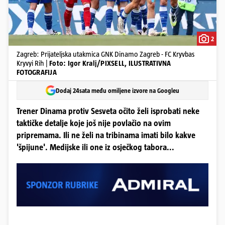
2
Zagreb: Prijateljska utakmica GNK Dinamo Zagreb - FC Kryvbas
Kryvyi Rih |
Foto: Igor Kralj/PIXSELL, ILUSTRATIVNA
FOTOGRAFIJA
Dodaj 24sata među omiljene izvore na Googleu
Trener Dinama protiv Sesveta očito želi isprobati neke
taktičke detalje koje još nije povlačio na ovim
pripremama. Ili ne želi na tribinama imati bilo kakve
'špijune'. Medijske ili one iz osječkog tabora...