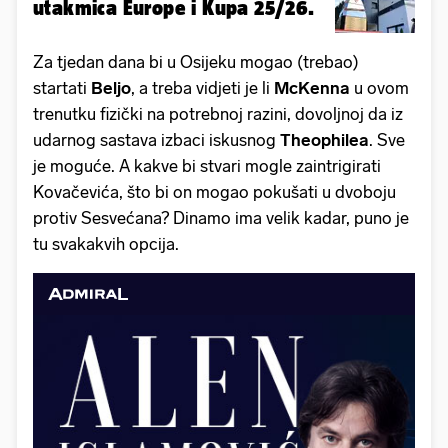
utakmica Europe i Kupa 25/26.
Za tjedan dana bi u Osijeku mogao (trebao)
startati
Beljo
, a treba vidjeti je li
McKenna
u ovom
trenutku fizički na potrebnoj razini, dovoljnoj da iz
udarnog sastava izbaci iskusnog
Theophilea
. Sve
je moguće. A kakve bi stvari mogle zaintrigirati
Kovačevića, što bi on mogao pokušati u dvoboju
protiv Sesvećana? Dinamo ima velik kadar, puno je
tu svakakvih opcija.