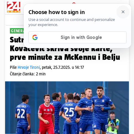
PRIJAVA
Sport
Komentari
61
GENERALKA PROTIV SESVETA
Sutra bez medija i TV kamera:
Kovačević skriva svoje karte,
prve minute za McKennu i Belju
Piše
Hrvoje Tironi
,
petak, 25.7.2025. u 14:17
Čitanje članka: 2 min