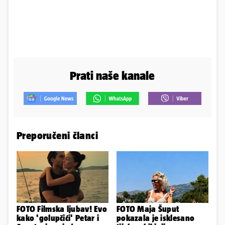
Prati naše kanale
Preporučeni članci
FOTO Filmska ljubav! Evo
FOTO Maja Šuput
kako 'golupčići' Petar i
pokazala je isklesano