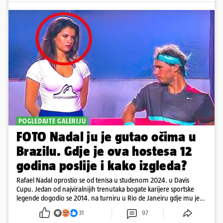
POGLEDAJTE GALERIJU
FOTO Nadal ju je gutao očima u
Brazilu. Gdje je ova hostesa 12
godina poslije i kako izgleda?
Rafael Nadal oprostio se od tenisa u studenom 2024. u Davis
Cupu. Jedan od najviralnijih trenutaka bogate karijere sportske
legende dogodio se 2014. na turniru u Rio de Janeiru gdje mu je
pažnju odvlačila ljepotica iza klupe
31
97