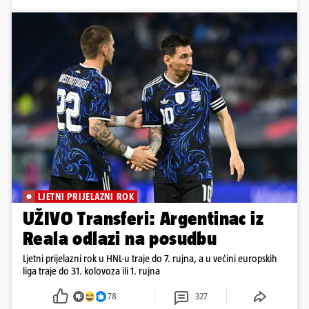
LJETNI PRIJELAZNI ROK
UŽIVO Transferi: Argentinac iz
Reala odlazi na posudbu
Ljetni prijelazni rok u HNL-u traje do 7. rujna, a u većini europskih
liga traje do 31. kolovoza ili 1. rujna
78
327