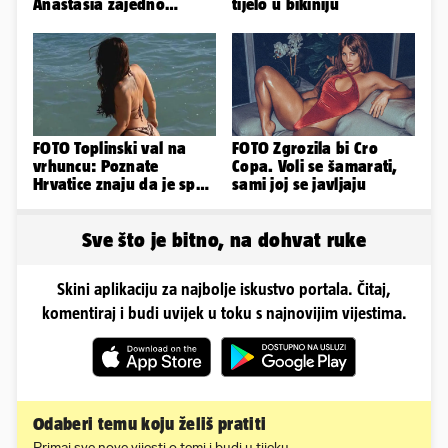
Anastasia zajedno
tijelo u bikiniju
provode ljetne dane
FOTO Toplinski val na
FOTO Zgrozila bi Cro
vrhuncu: Poznate
Copa. Voli se šamarati,
Hrvatice znaju da je spas
sami joj se javljaju
u minijaturnom bikiniju
Sve što je bitno, na dohvat ruke
Skini aplikaciju za najbolje iskustvo portala. Čitaj,
komentiraj i budi uvijek u toku s najnovijim vijestima.
Odaberi temu koju želiš pratiti
Primaj sve nove vijesti o temi i budi u tijeku