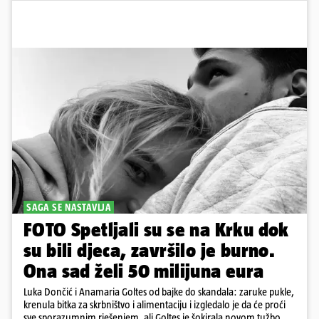
SAGA SE NASTAVLJA
FOTO Spetljali su se na Krku dok
su bili djeca, završilo je burno.
Ona sad želi 50 milijuna eura
Luka Dončić i Anamaria Goltes od bajke do skandala: zaruke pukle,
krenula bitka za skrbništvo i alimentaciju i izgledalo je da će proći
sve sporazumnim rješenjem, ali Goltes je šokirala novom tužbom