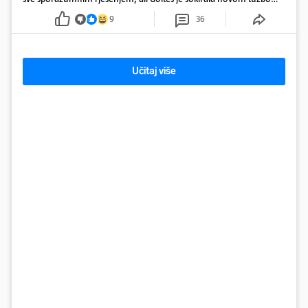
u Sloveniji
9
36
Učitaj više