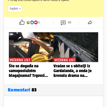
hajduk
5
83
Komentari
83