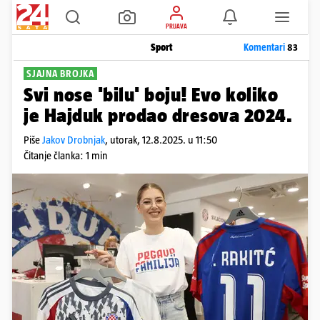
PRIJAVA
Sport
Komentari
83
SJAJNA BROJKA
Svi nose 'bilu' boju! Evo koliko
je Hajduk prodao dresova 2024.
Piše
Jakov Drobnjak
,
utorak, 12.8.2025. u 11:50
Čitanje članka: 1 min