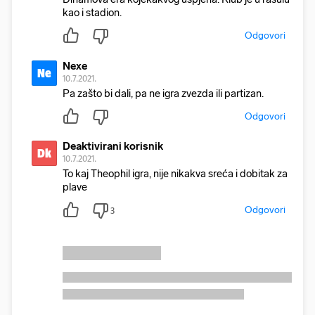
kao i stadion.
Odgovori
Nexe
Ne
10.7.2021.
Pa zašto bi dali, pa ne igra zvezda ili partizan.
Odgovori
Deaktivirani korisnik
Dk
10.7.2021.
To kaj Theophil igra, nije nikakva sreća i dobitak za
plave
Odgovori
3