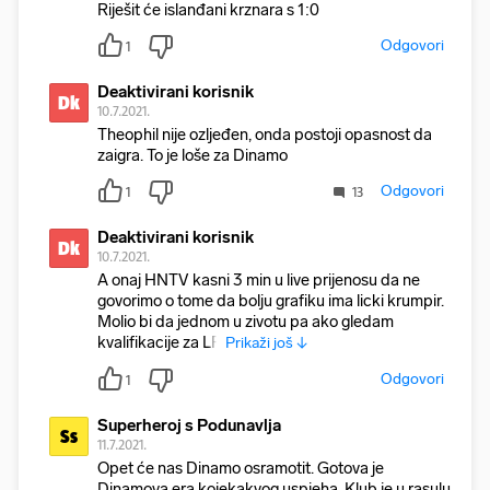
Riješit će islanđani krznara s 1:0
Odgovori
1
Deaktivirani korisnik
Dk
10.7.2021.
Theophil nije ozljeđen, onda postoji opasnost da
zaigra. To je loše za Dinamo
Odgovori
1
13
Deaktivirani korisnik
Dk
10.7.2021.
A onaj HNTV kasni 3 min u live prijenosu da ne
govorimo o tome da bolju grafiku ima licki krumpir.
Molio bi da jednom u zivotu pa ako gledam
kvalifikacije za LP
Prikaži još ↓
Odgovori
1
Superheroj s Podunavlja
Ss
11.7.2021.
Opet će nas Dinamo osramotit. Gotova je
Dinamova era kojekakvog uspjeha. Klub je u rasulu