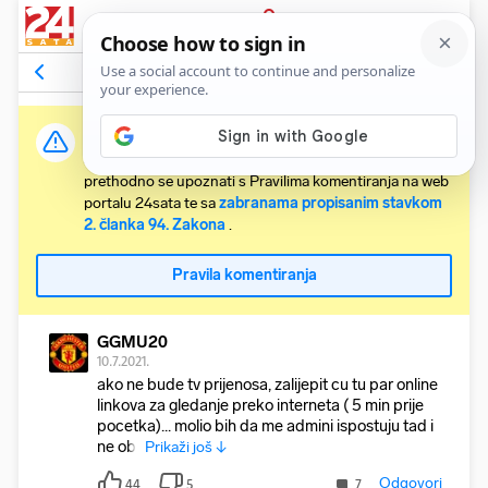
PRIJAVA
Komentari
100
Relevantni
Važna obavijest:
Svaki korisnik koji želi komentirati članke obvezan je
prethodno se upoznati s Pravilima komentiranja na web
portalu 24sata te sa
zabranama propisanim stavkom
2. članka 94. Zakona
.
Pravila komentiranja
GGMU20
10.7.2021.
ako ne bude tv prijenosa, zalijepit cu tu par online
linkova za gledanje preko interneta ( 5 min prije
pocetka)... molio bih da me admini ispostuju tad i
ne obr
Prikaži još ↓
Odgovori
44
5
7