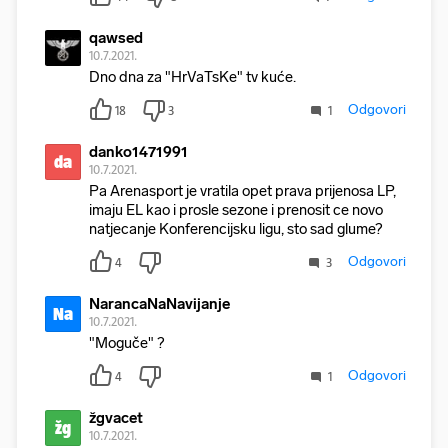
qawsed
10.7.2021.
Dno dna za "HrVaTsKe" tv kuće.
Odgovori
18
3
1
danko1471991
da
10.7.2021.
Pa Arenasport je vratila opet prava prijenosa LP,
imaju EL kao i prosle sezone i prenosit ce novo
natjecanje Konferencijsku ligu, sto sad glume?
Odgovori
4
3
NarancaNaNavijanje
Na
10.7.2021.
"Moguče" ?
Odgovori
4
1
žgvacet
žg
10.7.2021.