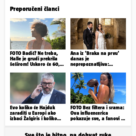
Preporučeni članci
FOTO Badić? Ne treba,
Ana iz 'Braka na prvu'
Halle je grudi prekrila
danas je
šeširom! Uskoro će 60,
neprepoznatljiva:
ljetuje u golim izdanjima
Odselila je iz Hrvatske, a
ovako sad izgleda
Evo koliko će Hajduk
FOTO Bez filtera i srama:
zaraditi u Europi ako
Ova influencerica
izbaci Žalgiris i koliko
pokazuje sve, a fanovi je
ako izbori ligašku fazu
naprosto obožavaju!
Sve što je bitno, na dohvat ruke