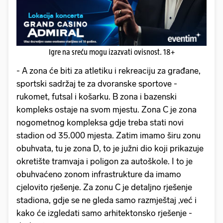
Igre na sreću mogu izazvati ovisnost. 18+
- A zona će biti za atletiku i rekreaciju za građane,
sportski sadržaj te za dvoranske sportove -
rukomet, futsal i košarku. B zona i bazenski
kompleks ostaje na svom mjestu. Zona C je zona
nogometnog kompleksa gdje treba stati novi
stadion od 35.000 mjesta. Zatim imamo širu zonu
obuhvata, tu je zona D, to je južni dio koji prikazuje
okretište tramvaja i poligon za autoškole. I to je
obuhvaćeno zonom infrastrukture da imamo
cjelovito rješenje. Za zonu C je detaljno rješenje
stadiona, gdje se ne gleda samo razmještaj ,već i
kako će izgledati samo arhitektonsko rješenje -