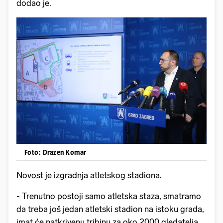
dodao je.
Foto: Drazen Komar
Novost je izgradnja atletskog stadiona.
- Trenutno postoji samo atletska staza, smatramo
da treba još jedan atletski stadion na istoku grada,
imat će natkrivenu tribinu za oko 2000 gledatelja,