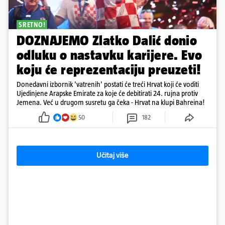
SRETNO!
DOZNAJEMO Zlatko Dalić donio
odluku o nastavku karijere. Evo
koju će reprezentaciju preuzeti!
Donedavni izbornik 'vatrenih' postati će treći Hrvat koji će voditi
Ujedinjene Arapske Emirate za koje će debitirati 24. rujna protiv
Jemena. Već u drugom susretu ga čeka - Hrvat na klupi Bahreina!
50
182
Učitaj više