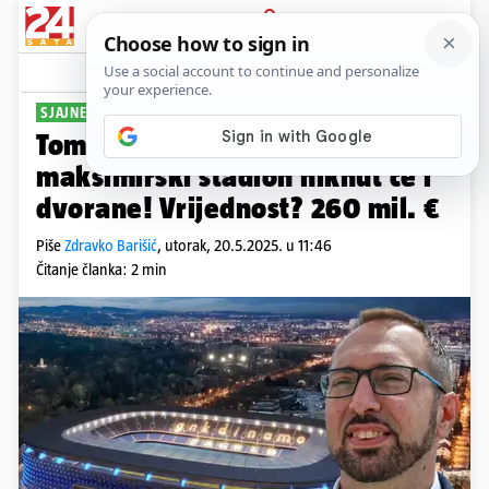
PRIJAVA
Sport
Komentari
143
SJAJNE VIJESTI ZA SPORT U ZAGREBU
Tomašević najavio: Uz novi
maksimirski stadion niknut će i
dvorane! Vrijednost? 260 mil. €
Piše
Zdravko Barišić
,
utorak, 20.5.2025. u 11:46
Čitanje članka: 2 min