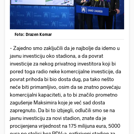
Foto: Drazen Komar
- Zajedno smo zaključili da je najbolje da idemo u
javnu investiciju oko stadiona, a da povrat
investicije za nekog privatnog investitora koji bi
pored toga radio neke komercijalne investicije, da
povrat prihoda bi bio dosta dug, pa tako nešto
neće biti primamljivo, osim da se znatno povećaju
komercijalni kapaciteti, a to bi značilo prometno
zagušenje Maksimira koje je već sad dosta
zapregnuto. Da bi to izbjegli, odlučili smo se na
javnu investiciju za novi stadion, znate da je
procijenjena vrijednost na 175 milijuna eura, 5000
eura po stolici bez PDV-a, natkriveni stadion za