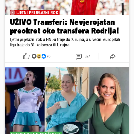
LJETNI PRIJELAZNI ROK
UŽIVO Transferi: Nevjerojatan
preokret oko transfera Rodrija!
Ljetni prijelazni rok u HNL-u traje do 7. rujna, a u većini europskih
liga traje do 31. kolovoza ili 1. rujna
76
327