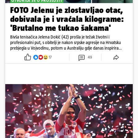
OTVORILA SE O PROŠLOSTI
FOTO Jelenu je zlostavljao otac,
dobivala je i vraćala kilograme:
'Brutalno me tukao šakama'
Bivša tenisačica Jelena Dokić (42) prošla je težak životni i
profesionalni put, s obitelji je nakon srpske agresije na Hrvatsku
prebjegla u Vojvodinu, potom u Australiju gdje danas inspirira
mnoge
17
49