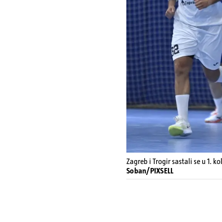
Zagreb i Trogir sastali se u 1. k
Soban/PIXSELL