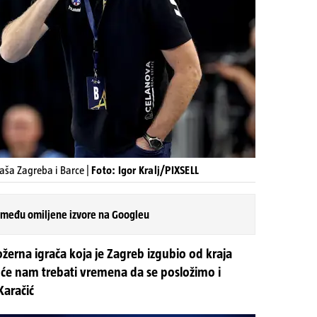
aša Zagreba i Barce |
Foto: Igor Kralj/PIXSELL
 među omiljene izvore na Googleu
 stožerna igrača koja je Zagreb izgubio od kraja
 će nam trebati vremena da se posložimo i
Karačić