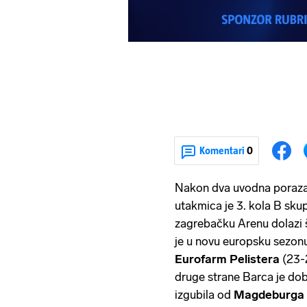
Komentari
0
Nakon dva uvodna poraz
utakmica je 3. kola B sku
zagrebačku Arenu dolazi
je u novu europsku sezon
Eurofarm Pelistera
(23-
druge strane Barca je dob
izgubila od
Magdeburga