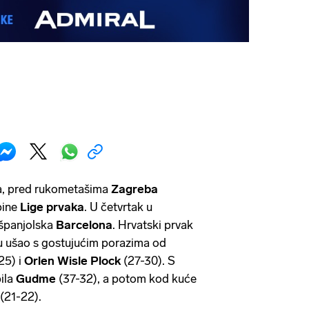
a, pred rukometašima
Zagreba
pine
Lige prvaka
. U četvrtak u
 španjolska
Barcelona
. Hrvatski prvak
u ušao s gostujućim porazima od
25) i
Orlen Wisle Plock
(27-30). S
ila
Gudme
(37-32), a potom kod kuće
(21-22).