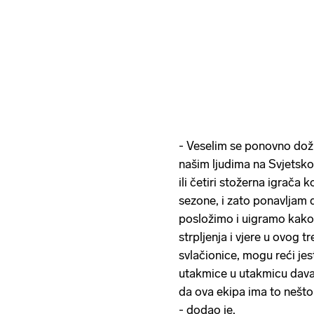
- Veselim se ponovno doži
našim ljudima na Svjetskom
ili četiri stožerna igrača 
sezone, i zato ponavljam 
posložimo i uigramo kako
strpljenja i vjere u ovog t
svlačionice, mogu reći jest
utakmice u utakmicu dava
da ova ekipa ima to nešto
- dodao je.