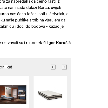
ra za napredak i da ćemo rasti iz
ste nam sada dolazi Barca, uvijek
rno nas čeka težak ispit u četvrtak, ali
ku naše publike s tribina vjerujem da
akmicu i doći do bodova - kazao je
isustvovali su i rukometaši
Igor Karačić