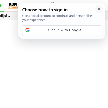
S
PRIJAVA
idi još…