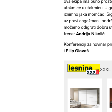
ova ekipa ima puno prosto
utakmice u utakmicu. U go
iznimno jaka momčad. Sigu
uz pravi angažman i podrš
možemo odigrati dobru ut
trener
Andrija Nikolić
.
Konferenciji za novinar pr
i
Filip Glavaš
.