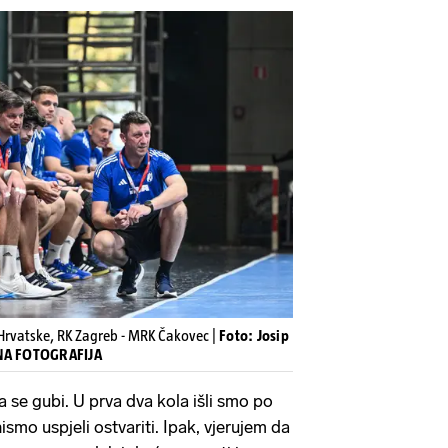
rvatske, RK Zagreb - MRK Čakovec |
Foto: Josip
VNA FOTOGRAFIJA
 se gubi. U prva dva kola išli smo po
nismo uspjeli ostvariti. Ipak, vjerujem da