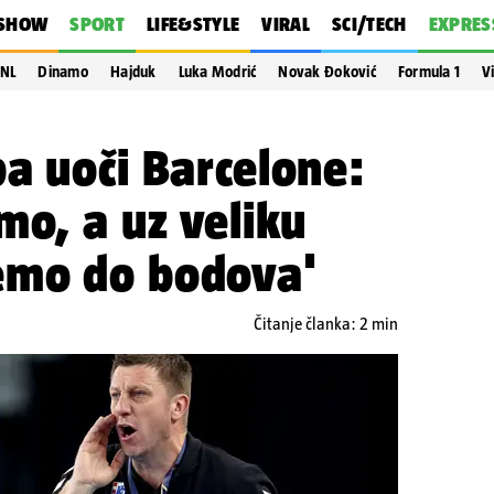
SHOW
SPORT
LIFE&STYLE
VIRAL
SCI/TECH
EXPRES
NL
Dinamo
Hajduk
Luka Modrić
Novak Đoković
Formula 1
V
a uoči Barcelone:
mo, a uz veliku
emo do bodova'
Čitanje članka: 2 min