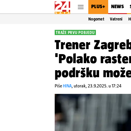
PLUS+
NEWS
Nogomet
Vatreni
H
TRAŽE PRVU POBJEDU
Trener Zagreb
'Polako raste
podršku mož
Piše
HINA
,
utorak, 23.9.2025. u 17:24