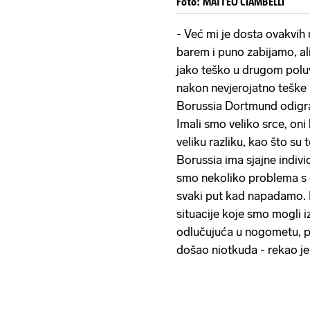
Foto: MATTEO CIAMBELLI
- Već mi je dosta ovakvih
barem i puno zabijamo, al
jako teško u drugom poluv
nakon nevjerojatno teške 
Borussia Dortmund odigra
Imali smo veliko srce, oni 
veliku razliku, kao što su 
Borussia ima sjajne indivi
smo nekoliko problema s g
svaki put kad napadamo. Pr
situacije koje smo mogli iz
odlučujuća u nogometu, 
došao niotkuda - rekao j