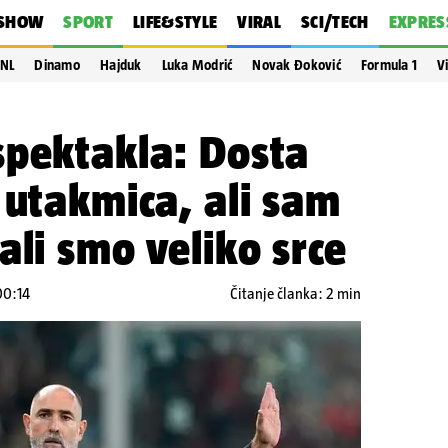
SHOW
SPORT
LIFE&STYLE
VIRAL
SCI/TECH
EXPRES
NL
Dinamo
Hajduk
Luka Modrić
Novak Đoković
Formula 1
V
spektakla: Dosta
 utakmica, ali sam
ali smo veliko srce
 00:14
Čitanje članka: 2 min