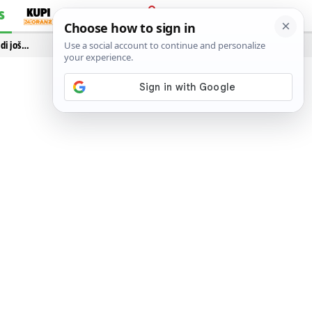
S
PRIJAVA
idi još…