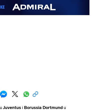
su
Juventus
i
Borussia Dortmund
u