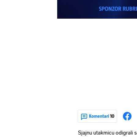
Komentari
10
Sjajnu utakmicu odigrali 