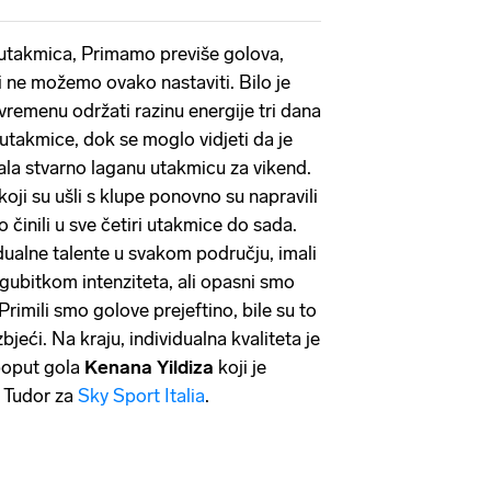
 utakmica, Primamo previše golova,
i ne možemo ovako nastaviti. Bilo je
remenu održati razinu energije tri dana
utakmice, dok se moglo vidjeti da je
la stvarno laganu utakmicu za vikend.
koji su ušli s klupe ponovno su napravili
to činili u sve četiri utakmice do sada.
dualne talente u svakom području, imali
ubitkom intenziteta, ali opasni smo
imili smo golove prejeftino, bile su to
bjeći. Na kraju, individualna kvaliteta je
poput gola
Kenana Yildiza
koji je
e Tudor za
Sky Sport Italia
.