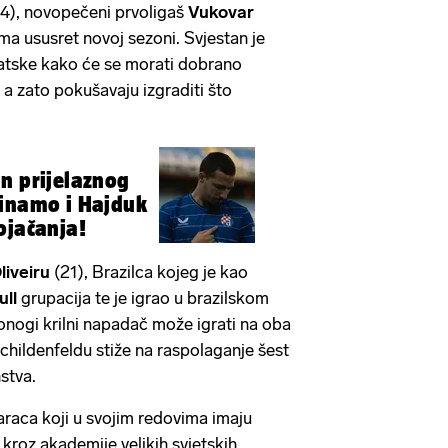
4), novopečeni prvoligaš
Vukovar
ma ususret novoj sezoni. Svjestan je
vatske kako će se morati dobrano
, a zato pokušavaju izgraditi što
n prijelaznog
Dinamo i Hajduk
ojačanja!
liveiru
(21), Brazilca kojeg je kao
ull
grupacija te je igrao u brazilskom
ronogi krilni napadač može igrati na oba
childenfeldu stiže na raspolaganje šest
stva.
araca koji u svojim redovima imaju
kroz akademije velikih svjetskih