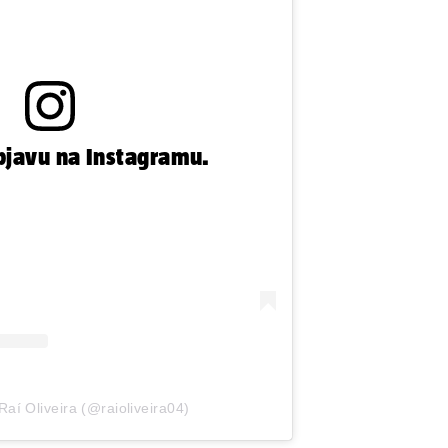
bjavu na Instagramu.
 Raí Oliveira (@raioliveira04)