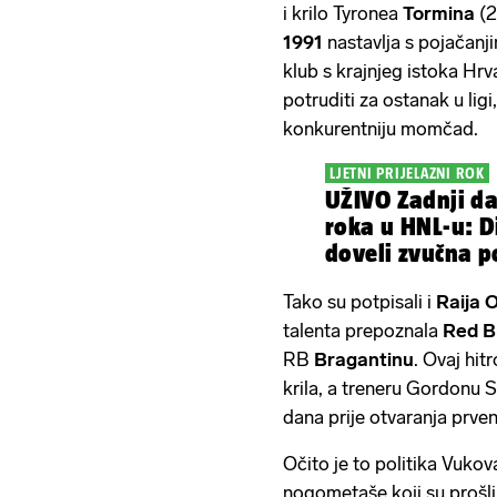
i krilo Tyronea
Tormina
(2
1991
nastavlja s pojačanji
klub s krajnjeg istoka Hr
potruditi za ostanak u ligi
konkurentniju momčad.
LJETNI PRIJELAZNI ROK
UŽIVO Zadnji da
roka u HNL-u: 
doveli zvučna p
Tako su potpisali i
Raija O
talenta prepoznala
Red B
RB
Bragantinu
. Ovaj hit
krila, a treneru Gordonu S
dana prije otvaranja prven
Očito je to politika Vukov
nogometaše koji su prošli 