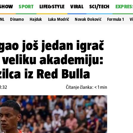
SHOW
SPORT
LIFE&STYLE
VIRAL
SCI/TECH
EXPRES
NL
Dinamo
Hajduk
Luka Modrić
Novak Đoković
Formula 1
V
gao još jedan igrač
o veliku akademiju:
ilca iz Red Bulla
1:32
Čitanje članka: < 1 min