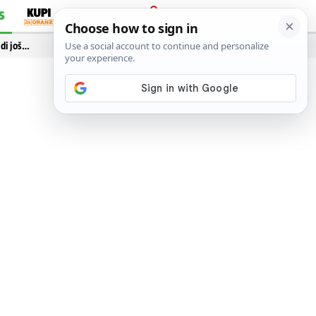
S
PRIJAVA
idi još…