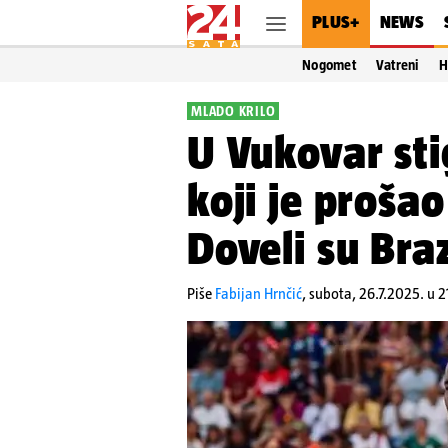
PLUS+
NEWS
Nogomet
Vatreni
H
MLADO KRILO
U Vukovar sti
koji je proša
Doveli su Braz
Piše
Fabijan Hrnčić
,
subota, 26.7.2025. u 2