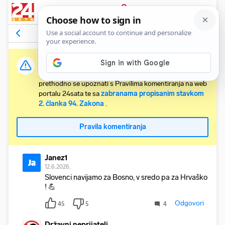
PRIJAVA
Komentari
261
Relevantni
Važna obavijest:
Svaki korisnik koji želi komentirati članke obvezan je
prethodno se upoznati s Pravilima komentiranja na web
portalu 24sata te sa
zabranama propisanim stavkom
2. članka 94. Zakona
.
Pravila komentiranja
Janez1
Ja
12.6.2026.
Slovenci navijamo za Bosno, v sredo pa za Hrvaško
! 💪
Odgovori
45
5
4
Državni neprijatelj