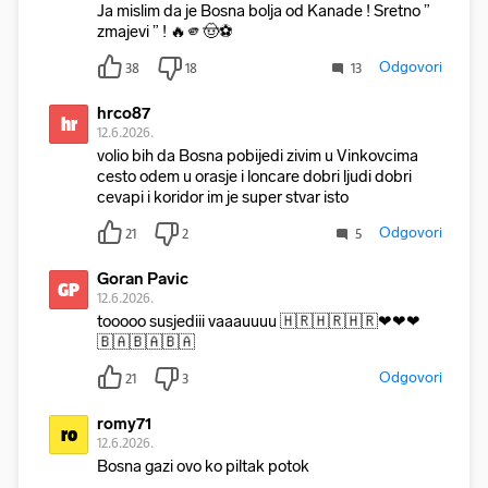
Ja mislim da je Bosna bolja od Kanade ! Sretno ”
zmajevi ” ! 🔥🫵🤠⚽️
Odgovori
38
18
13
hrco87
hr
12.6.2026.
volio bih da Bosna pobijedi zivim u Vinkovcima
cesto odem u orasje i loncare dobri ljudi dobri
cevapi i koridor im je super stvar isto
Odgovori
21
2
5
Goran Pavic
GP
12.6.2026.
tooooo susjediii vaaauuuu 🇭🇷🇭🇷🇭🇷❤❤❤
🇧🇦🇧🇦🇧🇦
Odgovori
21
3
romy71
ro
12.6.2026.
Bosna gazi ovo ko piltak potok