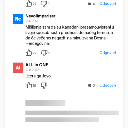
Odgovori
21
3
4
Nevolimparizer
Ne
12.6.2026.
Mišljenja sam da su Kanađani presamouvjereni u
svoje sposobnosti i prednost domaćeg terena, a
da će večeras nagaziti na minu zvana Bosna i
Hercegovina.
Odgovori
22
9
ALL in ONE
Ai
12.6.2026.
Utera ga Jovo
Odgovori
10
2