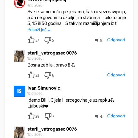
12.6.2026.
Svi se samo nečega sjećamo, čak i u vezi navijanja,
a da ne govorim o ozbiljnijim stvarima..., bilo to prije
5, 15 ili 50 godina... S takvim razmišljanjem iz to
Prikaži još ↓
Odgovori
37
5
9
starii_vatrogasec 0076
12.6.2026.
Bosna zabila , bravo !! 💪
Odgovori
33
6
Ivan Simunovic
IS
12.6.2026.
Idemo BIH. Cijela Hercegovina je uz repku💪
Ljubuski❤️
Odgovori
29
7
4
starii_vatrogasec 0076
12.6.2026.