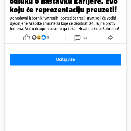
odluku o nastavku karijere. Evo
koju će reprezentaciju preuzeti!
Donedavni izbornik 'vatrenih' postati će treći Hrvat koji će voditi
Ujedinjene Arapske Emirate za koje će debitirati 24. rujna protiv
Jemena. Već u drugom susretu ga čeka - Hrvat na klupi Bahreina!
11
65
Učitaj više