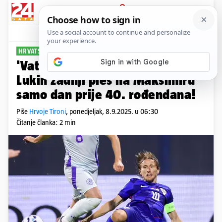
PRIJAVA
Sport
Komentari
79
HRVATSKA - CRNA GORA
PLUS+
'Vatreni' na popravnom ispitu:
Lukin zadnji ples na Maksimiru
samo dan prije 40. rođendana!
Piše
Hrvoje Tironi
,
ponedjeljak, 8.9.2025. u 06:30
Čitanje članka: 2 min