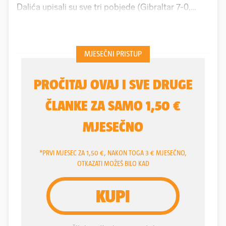
Dalića upisali su sve tri pobjede (Gibraltar 7-0,
Češka 5-1, Farski Otoci 1-0) na kvalifikacijskom
putu prema
Svjetskom prvenstvu 2026. godine
,
pa “vatreni” večeras protiv Crne Gore (20.45,
Maksimir) već praktički mogu izvaditi vizu za SAD,
Kanadu i Meksiko.