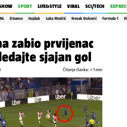
SHOW
SPORT
LIFE&STYLE
VIRAL
SCI/TECH
EXPRES
NL
Dinamo
Hajduk
Luka Modrić
Novak Đoković
Formula 1
V
a zabio prvijenac
edajte sjajan gol
3
Čitanje članka: < 1 min