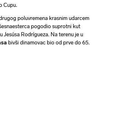
mo Cupu.
ti drugog poluvremena krasnim udarcem
esnaesterca pogodio suprotni kut
ju Jesúsa Rodrígueza. Na terenu je u
asa
bivši dinamovac bio od prve do 65.