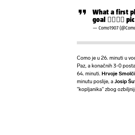
What a first p
goal 😮‍💨😮‍💨
pi
— Como1907 (@Com
Como je u 26. minuti u v
Paz, a konačnih 3-0 posta
64. minuti.
Hrvoje Smolči
minutu poslije, a
Josip Šu
"kopljanika" zbog ozbiljni