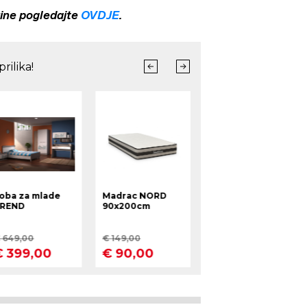
rine pogledajte
OVDJE
.