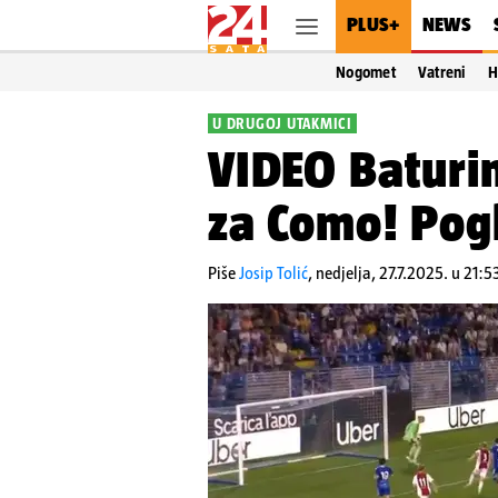
PLUS+
NEWS
Nogomet
Vatreni
H
U DRUGOJ UTAKMICI
VIDEO Baturin
za Como! Pogl
Piše
Josip Tolić
,
nedjelja, 27.7.2025. u 21:5