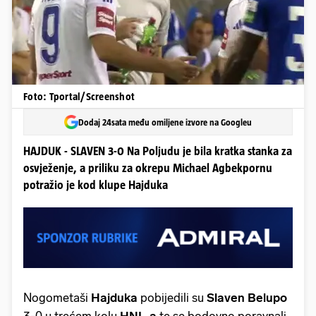
Foto: Tportal/Screenshot
Dodaj 24sata među omiljene izvore na Googleu
HAJDUK - SLAVEN 3-0 Na Poljudu je bila kratka stanka za
osvježenje, a priliku za okrepu Michael Agbekpornu
potražio je kod klupe Hajduka
Nogometaši
Hajduka
pobijedili su
Slaven Belupo
3-0 u trećem kolu
HNL-a
te se bodovno poravnali