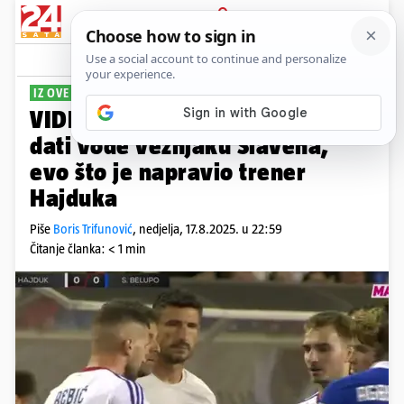
PRIJAVA
Sport
Komentari
53
IZ OVE JA PIJEM
VIDEO Bizarno: Rebić nije htio
dati vode veznjaku Slavena,
evo što je napravio trener
Hajduka
Piše
Boris Trifunović
,
nedjelja, 17.8.2025. u 22:59
Čitanje članka: < 1 min