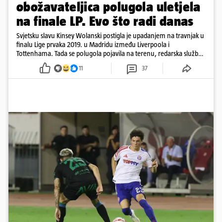
obožavateljica polugola uletjela
na finale LP. Evo što radi danas
Svjetsku slavu Kinsey Wolanski postigla je upadanjem na travnjak u
finalu Lige prvaka 2019. u Madridu između Liverpoola i
Tottenhama. Tada se polugola pojavila na terenu, redarska služba
ju je lovila po travnjaku, a njezine fotografije obišle su svijet.
11
37