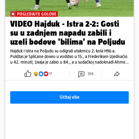
POGLEDAJTE GOLOVE
VIDEO Hajduk - Istra 2-2: Gosti
su u zadnjem napadu zabili i
uzeli bodove 'bilima' na Poljudu
Hajduk i Istra na Poljudu su odigrali utakmicu 2. kola HNL-a.
Pukštas je Splićane doveo u vodstvo u 15., a Frederiksen izjednačio
u 42. minuti; Livaja je zabio u 84., a u sudačkoj nadoknadi Ahmeti
je pogodio za remi
17
394
Učitaj više