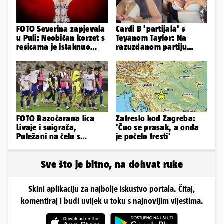
FOTO Severina zapjevala
Cardi B 'partijala' s
u Puli: Neobičan korzet s
Teyanom Taylor: Na
resicama je istaknuo
razuzdanom partiju
njezine vitke noge...
pokazala je bradavice i
guzu
FOTO Razočarana lica
Zatreslo kod Zagreba:
Livaje i suigrača,
'Čuo se prasak, a onda
Puležani na čelu s
je počelo tresti'
Cabellom slavili usred
Poljuda
Sve što je bitno, na dohvat ruke
Skini aplikaciju za najbolje iskustvo portala. Čitaj,
komentiraj i budi uvijek u toku s najnovijim vijestima.