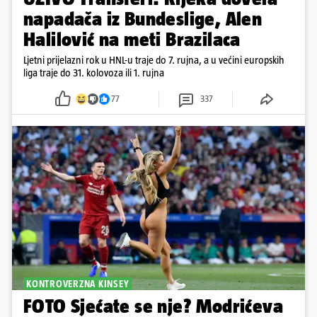
napadača iz Bundeslige, Alen
Halilović na meti Brazilaca
Ljetni prijelazni rok u HNL-u traje do 7. rujna, a u većini europskih
liga traje do 31. kolovoza ili 1. rujna
77
337
KONTROVERZNA KINSEY
FOTO Sjećate se nje? Modrićeva