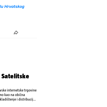
lu Hrvatskog
 Satelitske
ovske internetske trgovine
amo kao na obična
ladištenje i distribuciju
 i kao izravan odgovor na