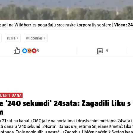
padi na Wildberries pogađaju srce ruske korporativne sfere
| Video: 2
rusija
wildberries
5
9
IJESTI DANA
e '240 sekundi' 24sata: Zagadili Liku s
m
 21 sat na kanalu CMC-ja te na portalima i društvenim mrežama 24sata i V
sti dana u '240 sekundi 24sata'. Danas u vijestima Snježane Krnetić: Lik
otpada, Troje poginulih u nesreći u Zagrebu, Uhićen načelnik Svetog Ivan