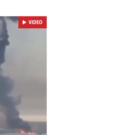
se ekonomske posljedice
VIDEO