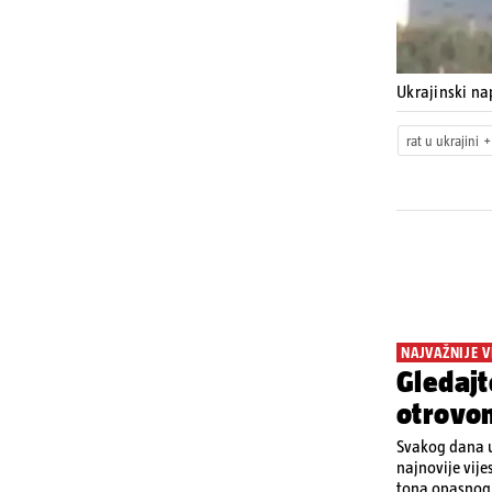
Ukrajinski na
rat u ukrajini
NAJVAŽNIJE V
Gledajt
otrovo
Svakog dana u
najnovije vije
tona opasnog 