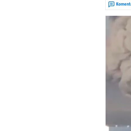
ruska bombard
Koment
rata prenesu d