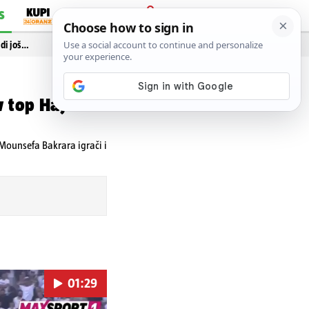
S
PRIJAVA
idi još…
v top Hajduku
Mounsefa Bakrara igrači i
01:29