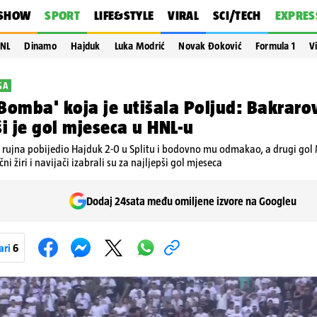
SHOW
SPORT
LIFE&STYLE
VIRAL
SCI/TECH
EXPRES
NL
Dinamo
Hajduk
Luka Modrić
Novak Đoković
Formula 1
V
GA
Bomba' koja je utišala Poljud: Bakraro
ši je gol mjeseca u HNL-u
 rujna pobijedio Hajduk 2-0 u Splitu i bodovno mu odmakao, a drugi gol 
ni žiri i navijači izabrali su za najljepši gol mjeseca
Dodaj 24sata među omiljene izvore na Googleu
ari
6