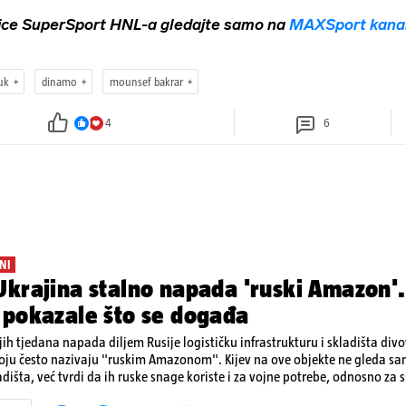
ice SuperSport HNL-a gledajte samo na
MAXSport kana
uk
dinamo
mounsef bakrar
4
6
NI
krajina stalno napada 'ruski Amazon'.
 pokazale što se događa
ih tjedana napada diljem Rusije logističku infrastrukturu i skladišta div
koju često nazivaju "ruskim Amazonom". Kijev na ove objekte ne gleda s
dišta, već tvrdi da ih ruske snage koriste i za vojne potrebe, odnosno za sk
onove i druge opreme koja se koristi u ratu. S druge strane, napadi služe