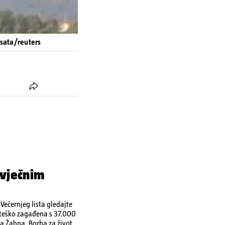
4sata/reuters
 vječnim
ečernjeg lista gledajte
a teško zagađena s 37.000
a Žabna, Borba za život