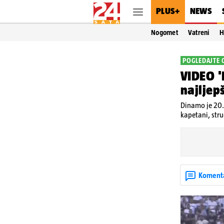
PLUS+
NEWS
Nogomet
Vatreni
H
POGLEDAJTE 
VIDEO '
najljep
Dinamo je 20.
kapetani, struč
Koment