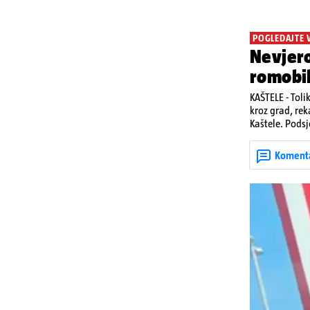
POGLEDAJTE 
Nevjero
romobi
KAŠTELE - Toli
kroz grad, rek
Kaštele. Podsj
jedan mladi ž
zadobivenima 
Koment