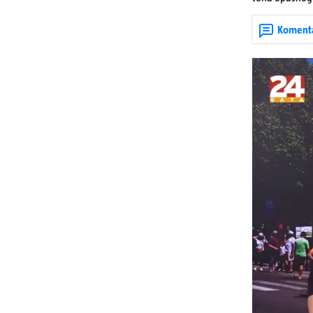
Denisa Vejzović
Koment