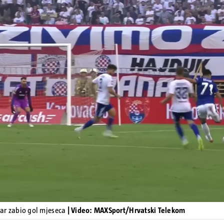
Pokretanje videa...
ar zabio gol mjeseca
| Video: MAXSport/Hrvatski Telekom