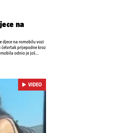
jece na
je djece na romobilu vozi
u četvrtak prijepodne kroz
omobila odnio je još
 je podlegao ozljedama
VIDEO