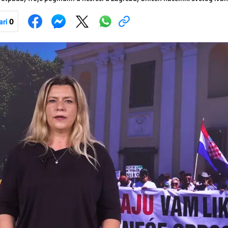
a, Krajaču režu ovlasti: Slijedi otkaz...
ari
0
Pokretanje videa...