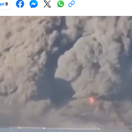
iranja ukrajinske poštanske i logističke infrastrukture te kao način da 
ari
9
ublje na ruski teritorij i približe običnim građanima.
Pokretanje videa...