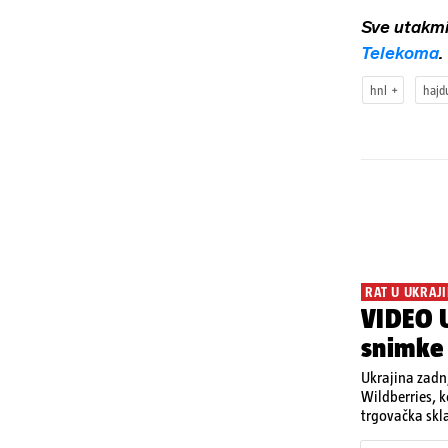
Sve utakm
Telekoma
.
hnl
hajd
RAT U UKRAJI
VIDEO U
snimke
Ukrajina zadnj
Wildberries, 
trgovačka skla
dijelova za dr