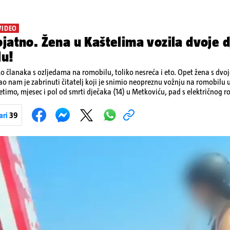
VIDEO
jatno. Žena u Kaštelima vozila dvoje d
lu!
ko članaka s ozljedama na romobilu, toliko nesreća i eto. Opet žena s dvo
ao nam je zabrinuti čitatelj koji je snimio neopreznu vožnju na romobilu 
etimo, mjesec i pol od smrti dječaka (14) u Metkoviću, pad s električnog r
ivot. Unatoč naporima liječnika KBC-a Zagreb, u ponedjeljak maloljetnik
u padu s romobila.
ari
39