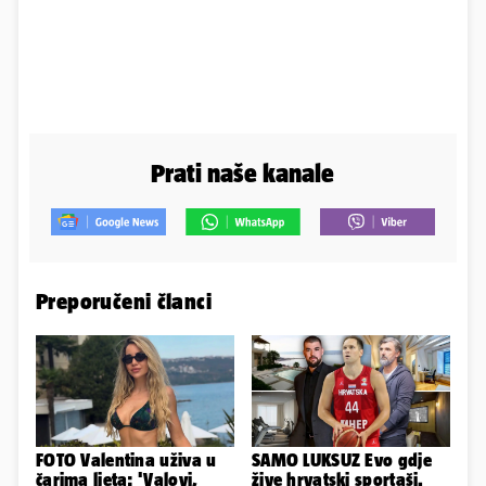
Prati naše kanale
Preporučeni članci
FOTO Valentina uživa u
SAMO LUKSUZ Evo gdje
čarima ljeta: 'Valovi,
žive hrvatski sportaši.