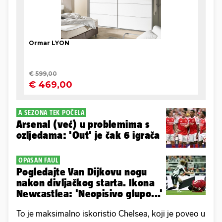
A SEZONA TEK POČELA
Arsenal (već) u problemima s
ozljedama: 'Out' je čak 6 igrača
OPASAN FAUL
Pogledajte Van Dijkovu nogu
nakon divljačkog starta. Ikona
Newcastlea: 'Neopisivo glupo...'
To je maksimalno iskoristio Chelsea, koji je poveo u