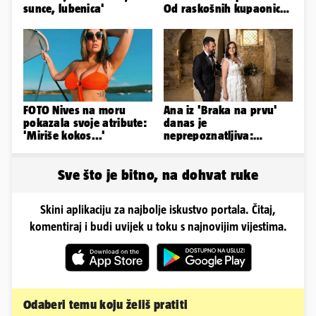
sunce, lubenica'
Od raskošnih kupaonica
pa do privatnog kina
FOTO Nives na moru
Ana iz 'Braka na prvu'
pokazala svoje atribute:
danas je
'Miriše kokos...'
neprepoznatljiva:
Odselila je iz Hrvatske, a
ovako sad izgleda
Sve što je bitno, na dohvat ruke
Skini aplikaciju za najbolje iskustvo portala. Čitaj,
komentiraj i budi uvijek u toku s najnovijim vijestima.
Odaberi temu koju želiš pratiti