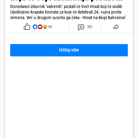
Donedavni izbornik 'vatrenih' postati će treći Hrvat koji će voditi
Ujedinjene Arapske Emirate za koje će debitirati 24. rujna protiv
Jemena. Već u drugom susretu ga čeka - Hrvat na klupi Bahreina!
50
182
Učitaj više