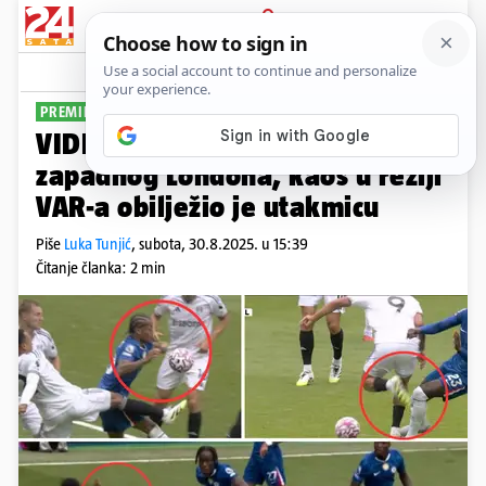
PRIJAVA
Sport
Komentari
0
PREMIER LIGA
VIDEO Chelsea slavio u derbiju
zapadnog Londona, kaos u režiji
VAR-a obilježio je utakmicu
Piše
Luka Tunjić
,
subota, 30.8.2025. u 15:39
Čitanje članka: 2 min