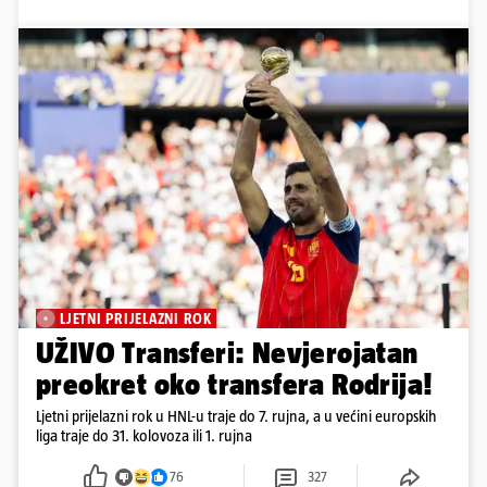
LJETNI PRIJELAZNI ROK
UŽIVO Transferi: Nevjerojatan
preokret oko transfera Rodrija!
Ljetni prijelazni rok u HNL-u traje do 7. rujna, a u većini europskih
liga traje do 31. kolovoza ili 1. rujna
76
327