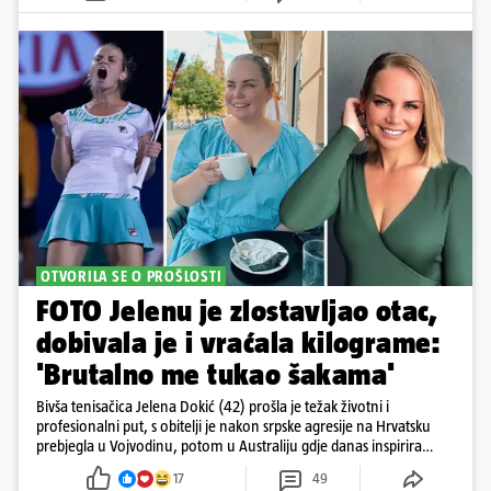
OTVORILA SE O PROŠLOSTI
FOTO Jelenu je zlostavljao otac,
dobivala je i vraćala kilograme:
'Brutalno me tukao šakama'
Bivša tenisačica Jelena Dokić (42) prošla je težak životni i
profesionalni put, s obitelji je nakon srpske agresije na Hrvatsku
prebjegla u Vojvodinu, potom u Australiju gdje danas inspirira
mnoge
17
49